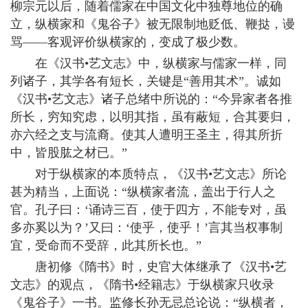
柳宗元以后，随着儒家在中国文化中独尊地位的确
立，纵横家和《鬼谷子》被无限制地贬低、鞭挞，谩
骂——客观评价纵横家的，变成了极少数。
在《汉书•艺文志》中，纵横家与儒家一样，同
列诸子，其学各有短长，关键是“善用其术”。诚如
《汉书•艺文志》诸子总绪中所说的：“今异家者各推
所长，穷知究虑，以明其指，虽有蔽短，合其要归，
亦六经之支与流裔。使其人遭明王圣主，得其所折
中，皆股肱之材已。”
对于纵横家的本质特点，《汉书•艺文志》所论
甚为精当，上面说：“纵横家者流，盖出于行人之
官。孔子曰：‘诵诗三百，使于四方，不能专对，虽
多亦奚以为？’又曰：‘使乎，使乎！’言其当权事制
宜，受命而不受辞，此其所长也。”
唐初修《隋书》时，史官大体继承了《汉书•艺
文志》的观点，《隋书•经籍志》于纵横家只收录
《鬼谷子》一书。监修长孙无忌总论说：“纵横者，