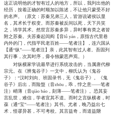
这正说明他的才智有过人的地方，所以，我列出他的
经历，按着正确的时顺加以陈述，不让他只蒙受不好
的名声。（原文：苏秦兄弟三人，皆游说诸侯以显
名，其术长于权变。而苏秦被反间以死，天下共笑
之，讳学其术。然世言苏秦多异，异时事有类之者皆
附之苏秦。夫苏秦起闾阎【音lǘ yán，原指古代里巷
内外的门，代指平民老百姓——笔者注】，连六国从
【通“纵”——笔者注】亲，此其智有过人者。吾固列
其行事，次其时序，毋令独蒙恶声焉。）
对纵横家学说最早进行系统攻击的，当属唐代柳
宗元。在《辨鬼谷子》一文中，柳氏认为《鬼谷
子》：“汉时刘向、班固录书，无《鬼谷子》。《鬼
谷子》后出，而险盩（音zhōu，乖，悖之意——笔者
注）峭薄（音qiào báo，刻薄——笔者注）。恐其妄
言乱世，难信，学者宜其不道。而时之言纵横者，时
葆（通“宝”——笔者注）其书。尤者，晚乃益出七
术，怪谬异甚，不可考校。其言益奇，而道益陿