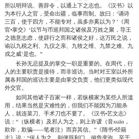
所以明辩说、善辞令，以通上下之志也。《汉书》以
为本行人之官，受命出疆，临事而制。故曰：‘诵诗
三百，使于四方，不能专对，虽多亦奚以为？’《周
官•掌交》‘以节与币巡邦国之诸侯及万姓之聚，导王
之德意志虑，使辟行之而和诸侯之好，达万民之说，
谕以九税之利、九仪之亲、九牧之维、九禁之难、九
戎之威’是也。”
长孙无忌提及的掌交一职是重要的。在周代，行
人的主要职责是接待，而非巡访。当时对王室以外所
属各邦国的巡访主要是由掌交负责，他们更类似现代
外交官。
如同其他诸子百家一样，若纵横家为某些人所滥
用，结果当然是灾难性的，但我们不能因为刀能杀
人，就连菜刀、手术刀也不要了。《汉书•艺文志》
说：“（纵横者）及邪人为之，则上诈谖（音xuān，
欺诈，欺骗——笔者注）而弃其信。”《隋书•经籍
志》说：“佞人为之，则便辞利口，倾危变诈，至于