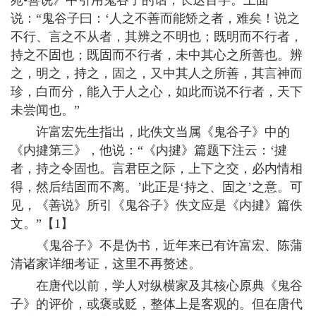
说：“鬼谷子曰：‘人之不善而能矫之者，难矣！说之
不行、言之不从者，其辨之不明也；既明而不行者，
持之不固也；既固而不行者，未中其心之所善也。辨
之，明之，持之，固之，又中其人之所善，其言神而
珍，白而分，能入于人之心，如此而说不行者，天下
未尝闻也。”
许富宏先生指出，此佚文当属《鬼谷子》中的
《内揵第三》，他说：“《内揵》篇题下注云：‘揵
者，持之令固也。言君臣之际，上下之交，必内情相
得，然后结固而不离。’此正是‘持之、固之’之意。可
见，《善说》所引《鬼谷子》佚文应是《内揵》篇佚
文。”【1】
《鬼谷子》不是伪书，近年来已有许富宏、陈蒲
清诸家详细考证，这里不再赘述。
在唐代以前，学人对纵横家及其核心原典《鬼谷
子》的评价，或褒或贬，整体上是客观的。但在唐代