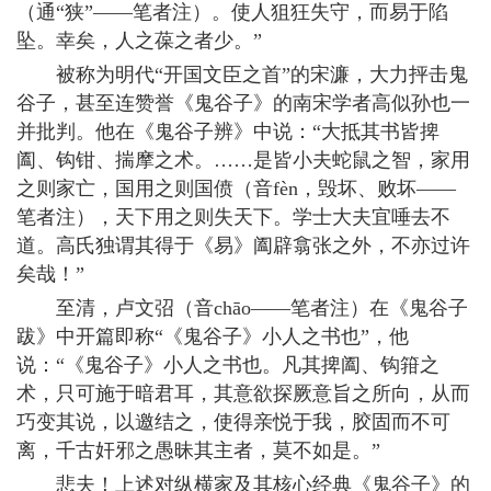
（通“狭”——笔者注）。使人狙狂失守，而易于陷
坠。幸矣，人之葆之者少。”
被称为明代“开国文臣之首”的宋濂，大力抨击鬼
谷子，甚至连赞誉《鬼谷子》的南宋学者高似孙也一
并批判。他在《鬼谷子辨》中说：“大抵其书皆捭
阖、钩钳、揣摩之术。……是皆小夫蛇鼠之智，家用
之则家亡，国用之则国偾（音fèn，毁坏、败坏——
笔者注），天下用之则失天下。学士大夫宜唾去不
道。高氏独谓其得于《易》阖辟翕张之外，不亦过许
矣哉！”
至清，卢文弨（音chāo——笔者注）在《鬼谷子
跋》中开篇即称“《鬼谷子》小人之书也”，他
说：“《鬼谷子》小人之书也。凡其捭阖、钩箝之
术，只可施于暗君耳，其意欲探厥意旨之所向，从而
巧变其说，以邀结之，使得亲悦于我，胶固而不可
离，千古奸邪之愚昧其主者，莫不如是。”
悲夫！上述对纵横家及其核心经典《鬼谷子》的