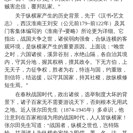
贼害忠信，覆邦乱家。”
关于纵横家产生的历史背景，先于《汉书•艺文
志》，西汉淮南王刘安（公元前179~前122年）及其
门客集体编写的《淮南子•要略》所论更为详细。它
指出，战国大争之世，诸侯弱肉强食，合纵连横的客
观环境，是纵横家产生的重要原因。上面说：“晚世
之时，六国诸侯，溪异谷别，水绝山隔，各自治其境
内，守其分地，握其权柄，擅其政令。下无方伯，上
无天子，力征争权，胜者为右，恃连与国，约重致，
剖信符，结远援，以守其国家，持其社稷，故纵横修
短生焉。”
在春秋战国时代，政出诸侯，选举制度大坏的背
景下，诸子百家无不需要游说天下，否则根本无用武
之地。近人张尔田先生（1874-1945年）多卓识，他
注意到在百家相须为用的战国时代，人人皆纵横家！
张尔田先生写道：“战国者，纵横之世也，岂特陈
轸、甘茂诸人为纵横专家哉？即儒、墨、名、法，其