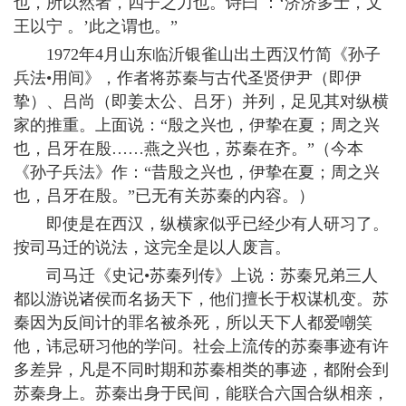
也，所以然者，四子之力也。诗曰 ：‘济济多士，文
王以宁 。’此之谓也。”
1972年4月山东临沂银雀山出土西汉竹简《孙子
兵法•用间》，作者将苏秦与古代圣贤伊尹（即伊
挚）、吕尚（即姜太公、吕牙）并列，足见其对纵横
家的推重。上面说：“殷之兴也，伊挚在夏；周之兴
也，吕牙在殷……燕之兴也，苏秦在齐。”（今本
《孙子兵法》作：“昔殷之兴也，伊挚在夏；周之兴
也，吕牙在殷。”已无有关苏秦的内容。）
即使是在西汉，纵横家似乎已经少有人研习了。
按司马迁的说法，这完全是以人废言。
司马迁《史记•苏秦列传》上说：苏秦兄弟三人
都以游说诸侯而名扬天下，他们擅长于权谋机变。苏
秦因为反间计的罪名被杀死，所以天下人都爱嘲笑
他，讳忌研习他的学问。社会上流传的苏秦事迹有许
多差异，凡是不同时期和苏秦相类的事迹，都附会到
苏秦身上。苏秦出身于民间，能联合六国合纵相亲，