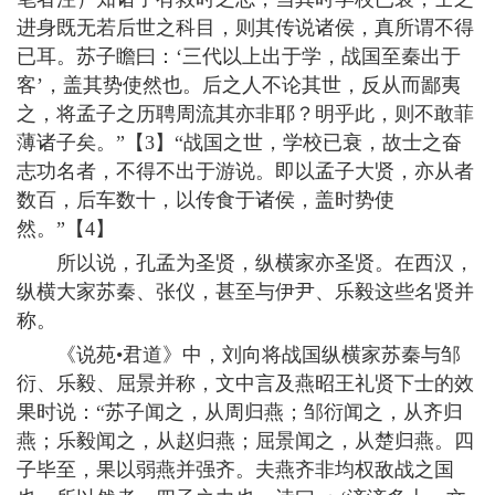
进身既无若后世之科目，则其传说诸侯，真所谓不得
已耳。苏子瞻曰：‘三代以上出于学，战国至秦出于
客’，盖其势使然也。后之人不论其世，反从而鄙夷
之，将孟子之历聘周流其亦非耶？明乎此，则不敢菲
薄诸子矣。”【3】“战国之世，学校已衰，故士之奋
志功名者，不得不出于游说。即以孟子大贤，亦从者
数百，后车数十，以传食于诸侯，盖时势使
然。”【4】
所以说，孔孟为圣贤，纵横家亦圣贤。在西汉，
纵横大家苏秦、张仪，甚至与伊尹、乐毅这些名贤并
称。
《说苑•君道》中，刘向将战国纵横家苏秦与邹
衍、乐毅、屈景并称，文中言及燕昭王礼贤下士的效
果时说：“苏子闻之，从周归燕；邹衍闻之，从齐归
燕；乐毅闻之，从赵归燕；屈景闻之，从楚归燕。四
子毕至，果以弱燕并强齐。夫燕齐非均权敌战之国