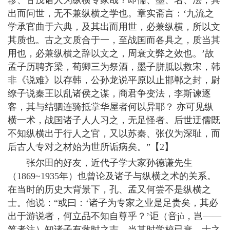
出而问世，无不兼纵横之学也。章实斋言：‘九流之
学承官曲于六典，及其出而用世，必兼纵横，所以文
其质也。古之文质合于一，至战国而各具之，质当其
用也，必兼纵横之辞以文之，周衰文弊之效也。’故
孟子历聘齐梁，荀卿三为祭酒，墨子胼胝以救宋，韩
非《说难》以存韩，公孙龙说平原以止邯郸之封，尉
缭子说秦王以乱诸侯之谋，商君争变法，李斯谏逐
客，其与结驷连骑抵掌华屋者何以异耶？ 亦可见纵
横一术，战国诸子人人习之，无足怪者。后世迂儒既
不知纵横出于行人之官，又以苏秦、张仪为深耻，而
后古人专对之材始为世所诟病矣。”【2】
张尔田的好友，近代子学大家孙德谦先生
（1869~1935年）也曾论及诸子与纵横之术的关系。
在当时的历史大背景下，孔、孟又何尝不是纵横之
士。他说：“或曰：‘诸子为专家之业是足贵矣，其必
出于游说者，何立品不知自尊乎？’讵（音jù，岂——
笔者注）知诸子有救时之志，当其时学校已衰，士之