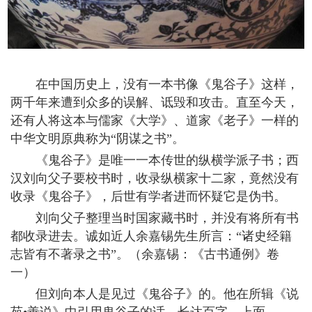
在中国历史上，没有一本书像《鬼谷子》这样，
两千年来遭到众多的误解、诋毁和攻击。直至今天，
还有人将这本与儒家《大学》、道家《老子》一样的
中华文明原典称为“阴谋之书”。
《鬼谷子》是唯一一本传世的纵横学派子书；西
汉刘向父子要校书时，收录纵横家十二家，竟然没有
收录《鬼谷子》，后世有学者进而怀疑它是伪书。
刘向父子整理当时国家藏书时，并没有将所有书
都收录进去。诚如近人余嘉锡先生所言：“诸史经籍
志皆有不著录之书”。（余嘉锡：《古书通例》卷
一）
但刘向本人是见过《鬼谷子》的。他在所辑《说
苑•善说》中引用鬼谷子的话，长达百字。上面