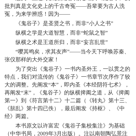
批判真是文化史上的千古奇冤——吾辈要为古人洗
冤，为来学辨惑！因为——
《鬼谷子》是圣贤之书，而非“小人之书”
纵横之学是大道智慧，而非“蛇鼠之智”
纵横之术是王道所归，而非“妄言乱世”
“嘤其鸣矣，求其友声”——当今天下呼唤苏秦、
张仪那样的大外交家！
为了突出《鬼谷子》一书内圣外王，一以贯之的
特点，我们对流传的《鬼谷子》一书章节次序作了较
大的调整。先阐发“本”，即内圣《本经阴符七术》，
再阐发“末”，《鬼谷子》的纵横捭阖之道，从《捭阖
第一》到《符言第十二》十二篇（《转丸》第十三、
《胠乱》第十四已佚），最后阐发《持枢》、《中
经》两篇。
本书原文以许富宏《鬼谷子集校集注》为基础
（中华书局，2009年3月出版）。注以南朝陶弘景注