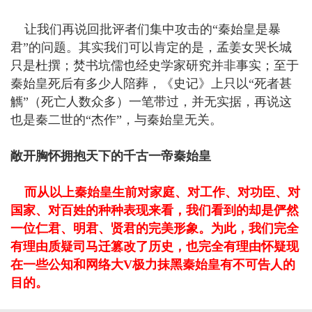
让我们再说回批评者们集中攻击的“秦始皇是暴
君”的问题。其实我们可以肯定的是，孟姜女哭长城
只是杜撰；焚书坑儒也经史学家研究并非事实；至于
秦始皇死后有多少人陪葬，《史记》上只以“死者甚
觽”（死亡人数众多）一笔带过，并无实据，再说这
也是秦二世的“杰作”，与秦始皇无关。
敞开胸怀拥抱天下的千古一帝秦始皇
而从以上秦始皇生前对家庭、对工作、对功臣、对
国家、对百姓的种种表现来看，我们看到的却是俨然
一位仁君、明君、贤君的完美形象。为此，我们完全
有理由质疑司马迁篡改了历史，也完全有理由怀疑现
在一些公知和网络大V极力抹黑秦始皇有不可告人的
目的。