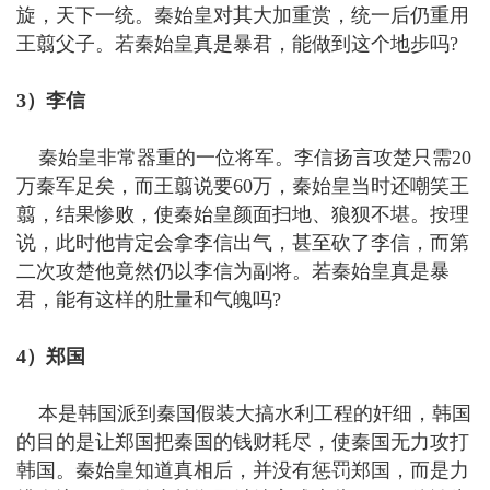
旋，天下一统。秦始皇对其大加重赏，统一后仍重用
王翦父子。若秦始皇真是暴君，能做到这个地步吗?
3）李信
秦始皇非常器重的一位将军。李信扬言攻楚只需20
万秦军足矣，而王翦说要60万，秦始皇当时还嘲笑王
翦，结果惨败，使秦始皇颜面扫地、狼狈不堪。按理
说，此时他肯定会拿李信出气，甚至砍了李信，而第
二次攻楚他竟然仍以李信为副将。若秦始皇真是暴
君，能有这样的肚量和气魄吗?
4）郑国
本是韩国派到秦国假装大搞水利工程的奸细，韩国
的目的是让郑国把秦国的钱财耗尽，使秦国无力攻打
韩国。秦始皇知道真相后，并没有惩罚郑国，而是力