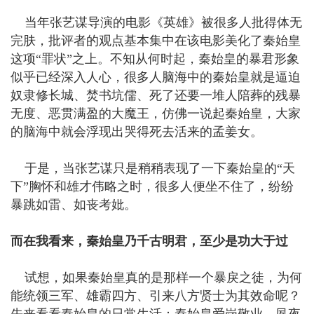
当年张艺谋导演的电影《英雄》被很多人批得体无
完肤，批评者的观点基本集中在该电影美化了秦始皇
这项“罪状”之上。不知从何时起，秦始皇的暴君形象
似乎已经深入人心，很多人脑海中的秦始皇就是逼迫
奴隶修长城、焚书坑儒、死了还要一堆人陪葬的残暴
无度、恶贯满盈的大魔王，仿佛一说起秦始皇，大家
的脑海中就会浮现出哭得死去活来的孟姜女。
于是，当张艺谋只是稍稍表现了一下秦始皇的“天
下”胸怀和雄才伟略之时，很多人便坐不住了，纷纷
暴跳如雷、如丧考妣。
而在我看来，秦始皇乃千古明君，至少是功大于过
试想，如果秦始皇真的是那样一个暴戾之徒，为何
能统领三军、雄霸四方、引来八方贤士为其效命呢？
先来看看秦始皇的日常生活：秦始皇爱岗敬业、夙夜