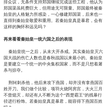
排众议，无条件支持郑国继续完成这些工程，他认为
郑国渠虽耗费巨大，但用途无可限量。郑国最终被秦
始皇的人格魅力所感染，一心修建郑国渠，后来也一
直得到秦始皇敬爱和重用。若秦始皇真是暴君，会有
这样的胸怀和远见吗？
再来看看秦始皇一统六国之后的表现
秦始皇统一之后，从未大开杀戒。其实秦始皇灭六
国大战的伤亡人数也是春秋战国以来最小的。秦始皇
是要建立一个统一的中央集权国家，而不是只想着屠
杀与掠夺。
荆轲刺杀他，他后来攻下燕国，却并没有拿燕国百
姓开刀。我们做个比较，项羽火烧阿房宫，大火三月
不曾熄灭，却还有人不断为这个“西楚霸王”的残暴行
径进行粉饰。若秦始皇真是暴君，能容得下燕国百姓