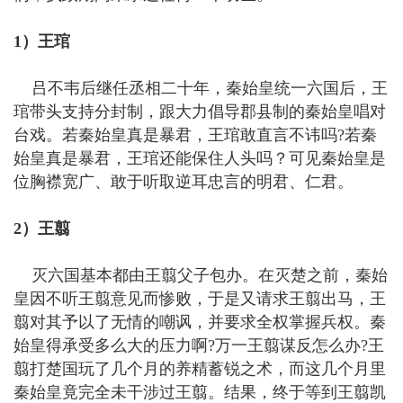
1）王琯
吕不韦后继任丞相二十年，秦始皇统一六国后，王
琯带头支持分封制，跟大力倡导郡县制的秦始皇唱对
台戏。若秦始皇真是暴君，王琯敢直言不讳吗?若秦
始皇真是暴君，王琯还能保住人头吗？可见秦始皇是
位胸襟宽广、敢于听取逆耳忠言的明君、仁君。
2）王翦
灭六国基本都由王翦父子包办。在灭楚之前，秦始
皇因不听王翦意见而惨败，于是又请求王翦出马，王
翦对其予以了无情的嘲讽，并要求全权掌握兵权。秦
始皇得承受多么大的压力啊?万一王翦谋反怎么办?王
翦打楚国玩了几个月的养精蓄锐之术，而这几个月里
秦始皇竟完全未干涉过王翦。结果，终于等到王翦凯