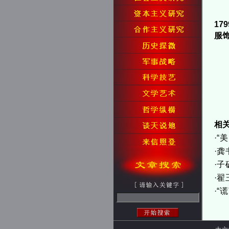
1
服
相
·
“
·
龚
·
子
·
翟
·
“