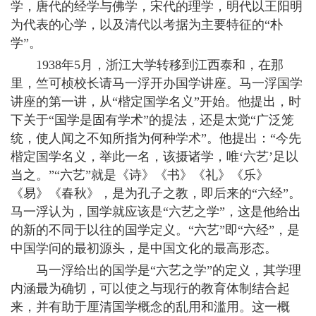
学，唐代的经学与佛学，宋代的理学，明代以王阳明
为代表的心学，以及清代以考据为主要特征的“朴
学”。
1938年5月，浙江大学转移到江西泰和，在那
里，竺可桢校长请马一浮开办国学讲座。马一浮国学
讲座的第一讲，从“楷定国学名义”开始。他提出，时
下关于“国学是固有学术”的提法，还是太觉“广泛笼
统，使人闻之不知所指为何种学术”。他提出：“今先
楷定国学名义，举此一名，该摄诸学，唯‘六艺’足以
当之。”“六艺”就是《诗》《书》《礼》《乐》
《易》《春秋》，是为孔子之教，即后来的“六经”。
马一浮认为，国学就应该是“六艺之学”，这是他给出
的新的不同于以往的国学定义。“六艺”即“六经”，是
中国学问的最初源头，是中国文化的最高形态。
马一浮给出的国学是“六艺之学”的定义，其学理
内涵最为确切，可以使之与现行的教育体制结合起
来，并有助于厘清国学概念的乱用和滥用。这一概