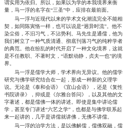
谓实用为依归。所以，如果以为学的本我境界来衡
量，马一浮的名字在“三圣”中，应排在最前面。
马一浮与近现代以来的学术文化潮流完全不能相
契，如同陈寅恪一样，也可以说是“迥异时流”。他不
染尘俗，不汩习气，不沾势利。马先生是通儒，他为
我们树立了一种气质清通、彻底刊落习气的纯粹学者
的典范。他在纷乱的时代开启了一种文化境界，这就
是不任教职、不著时文，“语默动静，贞夫一也”的境
界。
马一浮是儒学大师，学术界向无异议。他的儒学
研究与佛学研究结合在一起，形成一种新的义理学
说。无论是《泰和会语》《宜山会语》，还是《复性
书院讲录》，抑或是《尔雅台答问》，以及其他的文
字著述，都是儒佛一体的讲述。即使是集中讲论儒
学，甚至专门讲述“六艺之学”，也都是与佛学联系起
来一起讲的，几乎是讲儒就讲佛，无佛不讲儒。
马一浮的治学方法，是以佛解儒，儒佛双融，儒