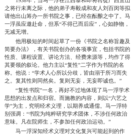
1938年，当马一浮在江西泰和即将转徙广西宜山
之将行未离之际，他的弟子寿毅成和友人刘百闵等拟
请他出山筹办一所书院之事，已经在酝酿之中了。马
一浮虽应邀赴命，但系“不得已而后应”，心如静物，
无减无增。
他用极短的时间起草了一份《书院之名称旨趣及
简要办法》，有关书院创办的各项事宜，包括书院的
性质、课程设置、讲论方法、经费来源等，均作了得
其要领的叙论。他力主以“复性”二字作为书院的名
称。他说：“学术人心所以分歧，皆由溺于所习而失
之。复其性则同然矣。复则无妄，无妄即诚也。”
“复性书院”一名，再好不过地体现了马一浮学术
思想的出发点和归宿。而施教的内容，则以“六艺之
学”为主，究明经术义理，以期养成通儒。马一浮特
别强调：“书院为纯粹研究学术团体，不涉任何政治
意味。凡在院师生，不参加任何政治运动。”
马一浮深知经术义理对文化复兴可能起到的作