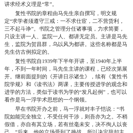
讲求经术义理是“常”。
复性书院的章程由马先生亲自撰写，明文规
定“求学者须遵守三戒：一不求仕宦，二不营货利，
三不起斗诤”。书院之管理分任诸事项，力求简要，
只设主讲一人、监院一人、都讲无定员。主讲是马先
生，监院为贺昌群，乌以风为都讲。这些名称都是马
先生仿古例拟定的。
复性书院自1939年下半年开讲，至1940年上半
年，不到一年时间，马先生主讲的课程，已经次第展
开。继前面提到的《开讲日示诸生》，续有《复性书
院学规》和《读书法》两课，主要传授进学的观念和
进学的方法，类似于读书为学的“发凡起例”，也可以
看作是马一浮学术思想的一个纲领。
早在书院开办之前，马一浮就对丰子恺说：“书
院如能完全独立，不受任何干涉，则吾亦为之。不稍
假借，亦自有其立场，若有丝毫未安，决不徇人以丧
己。”后来，他的立场受到了挑战，所以决定辞却主