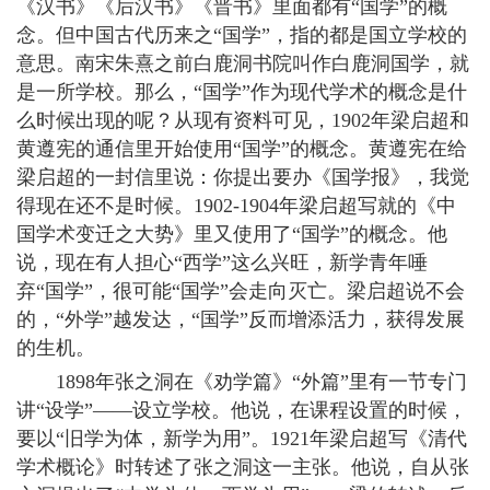
《汉书》《后汉书》《晋书》里面都有“国学”的概
念。但中国古代历来之“国学”，指的都是国立学校的
意思。南宋朱熹之前白鹿洞书院叫作白鹿洞国学，就
是一所学校。那么，“国学”作为现代学术的概念是什
么时候出现的呢？从现有资料可见，1902年梁启超和
黄遵宪的通信里开始使用“国学”的概念。黄遵宪在给
梁启超的一封信里说：你提出要办《国学报》，我觉
得现在还不是时候。1902-1904年梁启超写就的《中
国学术变迁之大势》里又使用了“国学”的概念。他
说，现在有人担心“西学”这么兴旺，新学青年唾
弃“国学”，很可能“国学”会走向灭亡。梁启超说不会
的，“外学”越发达，“国学”反而增添活力，获得发展
的生机。
1898年张之洞在《劝学篇》“外篇”里有一节专门
讲“设学”——设立学校。他说，在课程设置的时候，
要以“旧学为体，新学为用”。1921年梁启超写《清代
学术概论》时转述了张之洞这一主张。他说，自从张