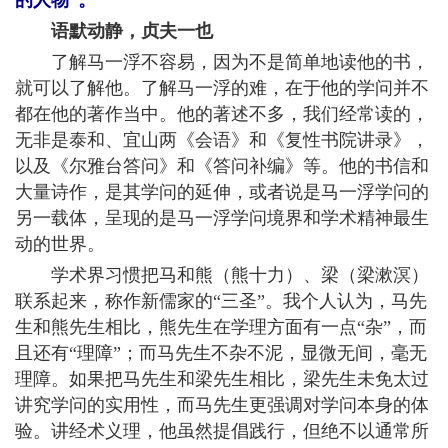
的人物”。
语默动静，贞夫一也
了解马一浮不容易，因为不是简单地读他的书，
就可以了解他。了解马一浮的难，在于他的学问并不
都在他的著作当中。他的著述不多，我们经常读的，
无非是泰和、宜山两《会语》和《复性书院讲录》，
以及《尔雅台答问》和《答问补编》等。他的书信和
大量诗作，是其学问的延伸，或者说是马一浮学问的
另一载体，呈现的是马一浮学问境界和学术精神最生
动的世界。
学术界习惯把马和熊（熊十力）、梁（梁漱溟）
联系起来，称作新儒家的“三圣”。我个人认为，马先
生和熊先生相比，熊先生在学理方面有一点“杂”，而
且还有“理障”；而马先生不杂不泥，显微无间，毫无
理障。如果把马先生和梁先生相比，梁先生未免太过
讲究学问的实用性，而马先生更强调对学问本身的体
验。讲经术义理，他虽然提倡践行，但绝不以通常所