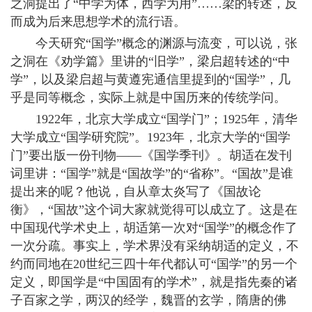
之洞提出了“中学为体，西学为用”……梁的转述，反
而成为后来思想学术的流行语。
今天研究“国学”概念的渊源与流变，可以说，张
之洞在《劝学篇》里讲的“旧学”，梁启超转述的“中
学”，以及梁启超与黄遵宪通信里提到的“国学”，几
乎是同等概念，实际上就是中国历来的传统学问。
1922年，北京大学成立“国学门”；1925年，清华
大学成立“国学研究院”。1923年，北京大学的“国学
门”要出版一份刊物——《国学季刊》。胡适在发刊
词里讲：“国学”就是“国故学”的“省称”。“国故”是谁
提出来的呢？他说，自从章太炎写了《国故论
衡》，“国故”这个词大家就觉得可以成立了。这是在
中国现代学术史上，胡适第一次对“国学”的概念作了
一次分疏。事实上，学术界没有采纳胡适的定义，不
约而同地在20世纪三四十年代都认可“国学”的另一个
定义，即国学是“中国固有的学术”，就是指先秦的诸
子百家之学，两汉的经学，魏晋的玄学，隋唐的佛