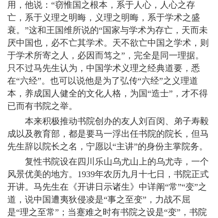
用，他说：“窃惟国之根本，系于人心，人心之存
亡，系于义理之明晦，义理之明晦，系于学术之盛
衰。”这和王国维所说的“国家与学术为存亡，天而未
厌中国也，必不亡其学术。天不欲亡中国之学术，则
于学术所寄之人，必因而笃之”，完全是同一理据。
只不过马先生认为，中国学术义理之经典道要，悉
在“六经”。也可以说他是为了弘传“六经”之义理道
本，养成国人健全的文化人格，为国“造士”，才不得
已而有书院之举。
本来积极推动书院创办的友人刘百闵、弟子寿毅
成以及教育部，都是要马一浮出任书院的院长，但马
先生辞以院长之名，宁愿以“主讲”的身份主掌院务。
复性书院设在四川乐山乌尤山上的乌尤寺，一个
风景优美的地方。1939年农历九月十七日，书院正式
开讲。马先生在《开讲日示诸生》中详阐“常”“变”之
道，说中国遭夷狄侵凌是“事之至变”，力战不屈
是“理之至常”；当蹇难之时有书院之设是“变”，书院