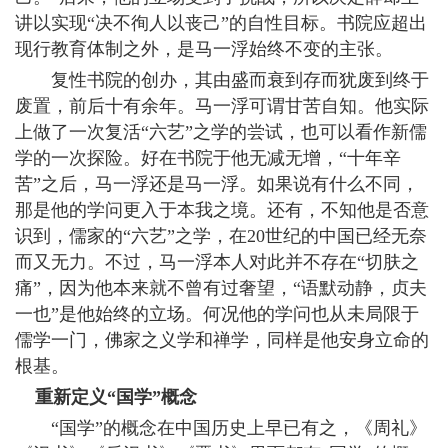
讲以实现“决不徇人以丧己”的自性目标。书院应超出
现行教育体制之外，是马一浮始终不变的主张。
复性书院的创办，其由盛而衰到存而犹废到终于
废置，前后十有余年。马一浮可谓甘苦自知。他实际
上做了一次复活“六艺”之学的尝试，也可以看作新儒
学的一次探险。好在书院于他无减无增，“十年辛
苦”之后，马一浮还是马一浮。如果说有什么不同，
那是他的学问更入于本我之境。还有，不知他是否意
识到，儒家的“六艺”之学，在20世纪的中国已经无奈
而又无力。不过，马一浮本人对此并不存在“切肤之
痛”，因为他本来就不曾有过奢望，“语默动静，贞夫
一也”是他始终的立场。何况他的学问也从未局限于
儒学一门，佛家之义学和禅学，同样是他安身立命的
根基。
重新定义“国学”概念
“国学”的概念在中国历史上早已有之，《周礼》