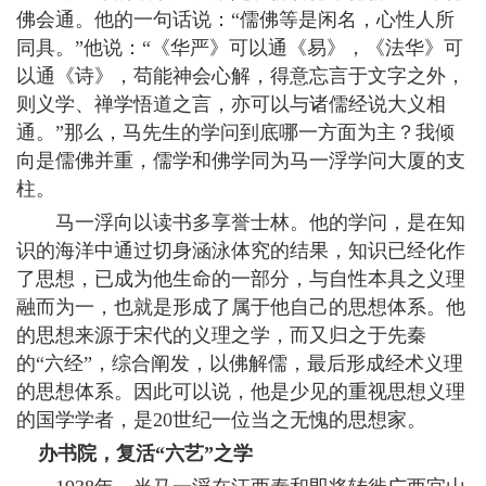
佛会通。他的一句话说：“儒佛等是闲名，心性人所
同具。”他说：“《华严》可以通《易》，《法华》可
以通《诗》，苟能神会心解，得意忘言于文字之外，
则义学、禅学悟道之言，亦可以与诸儒经说大义相
通。”那么，马先生的学问到底哪一方面为主？我倾
向是儒佛并重，儒学和佛学同为马一浮学问大厦的支
柱。
马一浮向以读书多享誉士林。他的学问，是在知
识的海洋中通过切身涵泳体究的结果，知识已经化作
了思想，已成为他生命的一部分，与自性本具之义理
融而为一，也就是形成了属于他自己的思想体系。他
的思想来源于宋代的义理之学，而又归之于先秦
的“六经”，综合阐发，以佛解儒，最后形成经术义理
的思想体系。因此可以说，他是少见的重视思想义理
的国学学者，是20世纪一位当之无愧的思想家。
办书院，复活“六艺”之学