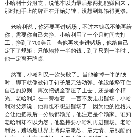
小哈利十分沮丧，说他本以为最后那两把能赚回来，
那时他手上的牌正在开始好转，没想到却输得更惨。
老哈利说，你还要再进赌场，不过本钱我不能再给
你，需要你自己去挣。小哈利用了一个月时间去打
工，挣到了700美元。当他再次走进赌场，他给自己
定下了规矩：只能输掉一半的钱，到了只剩一半时，
他一定离开牌桌。
然而，小哈利又一次失败了。当他输掉一半的钱
时，脚下就像被钉了钉子般无法动弹。他没能坚守住
自己的原则，再次把钱全部压了上去，还是输个精
光。老哈利则在一旁看着，一言不发走出赌场，小哈
利对父亲说，他再也不想进赌场了，因为他的性格只
会让他把最后一分钱都输光，他注定是个输家。谁知
老哈利却不以为然，他坚持要小哈利再进赌场。老哈
利说，赌场是世界上博弈最激烈、最无情、最残酷的