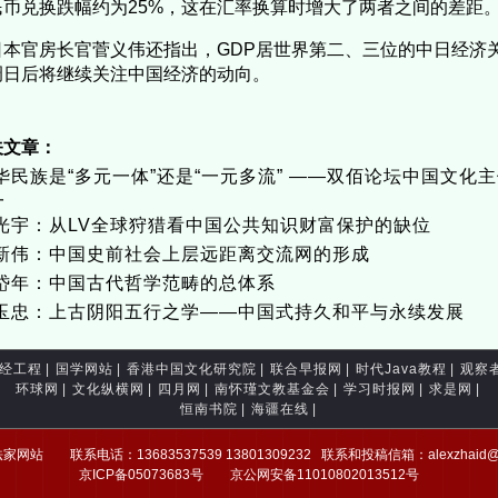
民币兑换跌幅约为25%，这在汇率换算时增大了两者之间的差距
本官房长官菅义伟还指出，GDP居世界第二、三位的中日经济
调日后将继续关注中国经济的动向。
关文章：
华民族是“多元一体”还是“一元多流” ——双佰论坛中国文化
一
光宇：从LV全球狩猎看中国公共知识财富保护的缺位
新伟：中国史前社会上层远距离交流网的形成
岱年：中国古代哲学范畴的总体系
玉忠：上古阴阳五行之学——中国式持久和平与永续发展
经工程
|
国学网站
|
香港中国文化研究院
|
联合早报网
|
时代Java教程
|
观察
环球网
|
文化纵横网
|
四月网
|
南怀瑾文教基金会
|
学习时报网
|
求是网
|
恒南书院
|
海疆在线
|
网站 联系电话：13683537539 13801309232 联系和投稿信箱：alexzhai
京ICP备05073683号 京公网安备11010802013512号