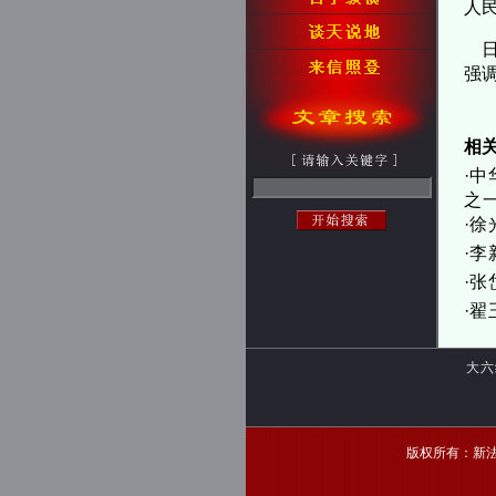
人
日
强
相
·
中
之
·
徐
·
李
·
张
·
翟
大六
版权所有：新法家