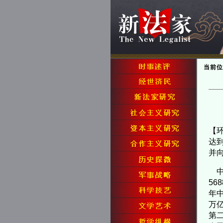
当前位
【环
达
并
中
56
年
万亿
第