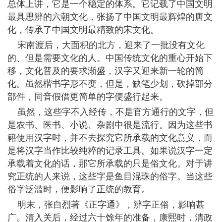
总体上讲，它是一个稳定的体系。它记载了中国文明
最具思辨的六朝文化，张扬了中国文明最辉煌的唐文
化，传承了中国文明最精致的宋文化。
宋南渡后，大面积的北方，迎来了一批没有文化
的、但是需要文化的人。中国传统文化的重心开始下
移，文化普及的要求渐盛，汉字又迎来新一轮的简
化。虽然楷书字形不变，但是，缺笔少划，砍掉部分
部件，同音假借更简单的字便盛行起来。
虽然，这些字不入经传，不是官方通行的文字，但
是农书、医书、小说、杂剧中很是流行。因为这些书
籍使用汉字时，并不去探究它所承载的文化意义，而
是将汉字当作比较纯粹的记录工具。如果说汉字一定
承载着文化的话，那它所承载的只是俗文化。对于讲
究正统的人来说，这些字是鱼目混珠的俗字。当这些
俗字泛滥时，便影响了正统的教育。
明末，张自烈著《正字通》，辨字正俗，影响甚
广。清入关后，经过六十馀年的准备，康熙时，清政