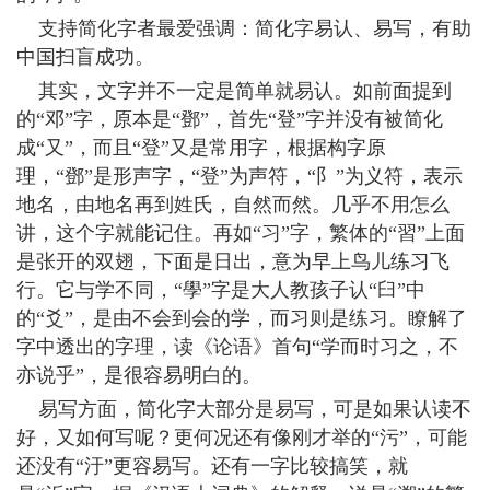
支持简化字者最爱强调：简化字易认、易写，有助
中国扫盲成功。
其实，文字并不一定是简单就易认。如前面提到
的“邓”字，原本是“鄧”，首先“登”字并没有被简化
成“又”，而且“登”又是常用字，根据构字原
理，“鄧”是形声字，“登”为声符，“阝”为义符，表示
地名，由地名再到姓氏，自然而然。几乎不用怎么
讲，这个字就能记住。再如“习”字，繁体的“習”上面
是张开的双翅，下面是日出，意为早上鸟儿练习飞
行。它与学不同，“學”字是大人教孩子认“臼”中
的“爻”，是由不会到会的学，而习则是练习。瞭解了
字中透出的字理，读《论语》首句“学而时习之，不
亦说乎”，是很容易明白的。
易写方面，简化字大部分是易写，可是如果认读不
好，又如何写呢？更何况还有像刚才举的“污”，可能
还没有“汙”更容易写。还有一字比较搞笑，就