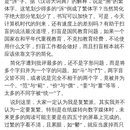
是“泝”字。据《汉语大词典》的解释，说是“溯”的繁
体字。这笔划少得多的“泝”倒成了繁体字？当然简化
字绝大部分笔划少了，书写可以加快了。可是，今天
计算机时代的到来，还有速度上的差别吗？有助于扫
盲的说法最没道理，扫盲是国民教育问题，如果一个
国家在和平年代重视教育，不克扣教育经费，不论使
用什么文字，扫盲工作都会做好，而且扫盲根本就不
应该依靠文字的简化。
简化字遭到批评最多的，还不是字形问题，而是将
多个字归并为一个字的问题。如“斗”与“鬥”，两字音
义皆不同，或者说是完全不相干的两个字，竟被并为
一个。“范”与“範”，“价”与“價”，“姜”与“薑”等等，
太多的不同字被“统一”了。
说到这里，大家一定认为我是复繁派。其实我并不
认为一定要复繁。特别是在纸媒转向数字媒体时，未
来更多的阅读可能主要是在四五寸的屏幕上完成的。
过繁的字看不清，且累眼，如“鬱”，就应当废掉而只