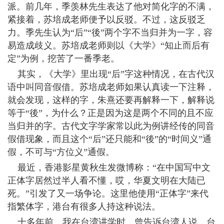
派。前几年，季羡林先生表达了他对简化字的不满，
紧接着，苏培成老师便予以反驳。不过，这反驳乏
力。季先生认为“后”“後”两个字不当归并为一字，容
易造成歧义。苏培成老师则以《大学》“知止而后有
定”为例，挖苦了一番季老。
其实，《大学》里出现“后”字这种情况，在古代汉
语中叫同音假借。苏培成老师如果认真读一下注释，
就会发现，这样的字，朱熹还要再解释一下，解释说
等于“後”，为什么？正是因为这是两个不同的且不应
当归并的字。古代文字学家常以此为例讲经传的同音
假借现象，而且这个“后”还只能和“後”的“时间义”通
假，不可与“方位义”通假。
最近，香港影星黄秋生发微博称：“在中国写中文
正体字居然过半人看不懂，哎，华夏文明在大陆已
死。”引发了又一场争论。这里他使用“正体字”来代
指繁体字，港台有很多人持这种说法。
十多年前，我在台湾讲学时，曾告诉台湾人说，台