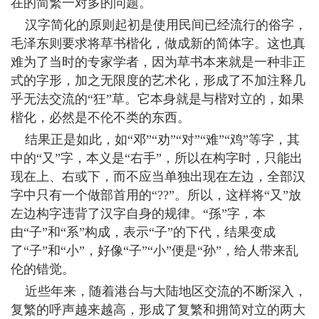
在的简繁一对多的问题。
汉字简化的原则起初是使用民间已经流行的俗字，
毛泽东则要求将草书楷化，做成新的简体字。这也真
难为了当时的专家学者，因为草书本来就是一种非正
式的字形，加之无限度的艺术化，形成了不加注释几
乎无法交流的“狂”草。它本身就是与楷对立的，如果
楷化，必然是不伦不类的东西。
结果正是如此，如“邓”“劝”“对”“难”“鸡”等字，其
中的“又”字，本义是“右手”，所以在构字时，只能出
现在上、右或下，而不应当单独出现在左边，全部汉
字中只有一个做部首用的“??”。所以，这样将“又”放
左边构字违背了汉字自身的规律。“孫”字，本
由“子”和“系”构成，表示“子”的下代，结果变成
了“子”和“小”，好像“子”“小”便是“孙”，给人带来乱
伦的错觉。
近些年来，随着港台与大陆地区交流的不断深入，
复繁的呼声越来越高，形成了复繁和拥简对立的两大