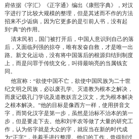
府依据《字汇》《正字通》编出《康熙字典》，对汉
字进行了比较大规模的整理，但是其述而不作的方法
招来不少诟病，因为它更多的是引前人书，没有起
到“典”的作用。
清末民初，国门被打开后，中国人意识到自己的落
后，又面临列强的掠夺，唯有发奋自救，才是唯一出
路。新文化运动，没有将中国落后的根源归结到制度
上，而是问罪于传统文化，叫得最响亮的当属钱玄
同。
他宣称：“欲使中国不亡，欲使中国民族为二十世
纪文明之民族，必以废孔学、灭道教为根本之解决，
而废记载孔门学说及道教妖言之汉文，尤为根本解决
之根本解决。”他的目标是像西方一样，使用拼音文
字，而简化汉字是第一步，虽然是治标不治本的第一
步，但是要走下去。他和刘半农等做了大量的研究工
作，认为俗字就是大众的字，就应当在新的时代成
为“正字”，并着手进行整理。他们的工作，曾得到过