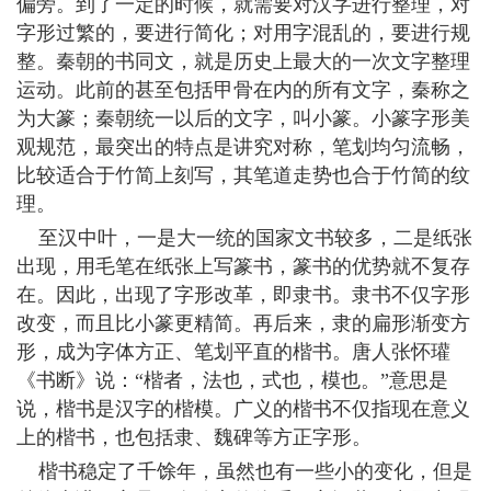
偏旁。到了一定的时候，就需要对汉字进行整理，对
字形过繁的，要进行简化；对用字混乱的，要进行规
整。秦朝的书同文，就是历史上最大的一次文字整理
运动。此前的甚至包括甲骨在内的所有文字，秦称之
为大篆；秦朝统一以后的文字，叫小篆。小篆字形美
观规范，最突出的特点是讲究对称，笔划均匀流畅，
比较适合于竹简上刻写，其笔道走势也合于竹简的纹
理。
至汉中叶，一是大一统的国家文书较多，二是纸张
出现，用毛笔在纸张上写篆书，篆书的优势就不复存
在。因此，出现了字形改革，即隶书。隶书不仅字形
改变，而且比小篆更精简。再后来，隶的扁形渐变方
形，成为字体方正、笔划平直的楷书。唐人张怀瓘
《书断》说：“楷者，法也，式也，模也。”意思是
说，楷书是汉字的楷模。广义的楷书不仅指现在意义
上的楷书，也包括隶、魏碑等方正字形。
楷书稳定了千馀年，虽然也有一些小的变化，但是