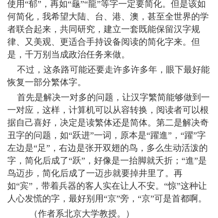
使用“郁”，再如“龜”“龍”等字一定要简化。但是该如
何简化，我希望大陆、台、港、澳，甚至全世界的学
者联合起来，共同研究，建立一套既能保留汉字规
律、又美观、更适合手持设备阅读的简化字来。但
是，千万别当成政治任务来做。
不过，这条路可能还要走许多许多年，眼下最好能
恢复一部分繁体字。
首先是解决一对多的问题，让汉字繁简能够做到一
一对应，这样，计算机可以从容转换，阅读者可以根
据自己喜好，决定是读繁体还是简体。第二是解决奇
丑字的问题，如“跃进”一词，原本是“躍進”，“躍”字
左边是“足”，右边是张开双翅的鸟，多么生动活泼的
字，简化后成了“跃”，好像是一抬脚就夭折；“進”是
鸟迈步，简化后成了一迈步就要掉井里了。再
如“宾”，带着兵器的客人实在让人不安。“惊”这种让
人心发慌的字，最好别用“京”旁，“京”可是首都啊。
（作者系北京大学教授。）