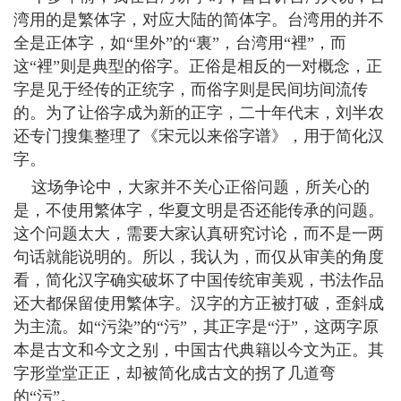
湾用的是繁体字，对应大陆的简体字。台湾用的并不
全是正体字，如“里外”的“裏”，台湾用“裡”，而
这“裡”则是典型的俗字。正俗是相反的一对概念，正
字是见于经传的正统字，而俗字则是民间坊间流传
的。为了让俗字成为新的正字，二十年代末，刘半农
还专门搜集整理了《宋元以来俗字谱》，用于简化汉
字。
这场争论中，大家并不关心正俗问题，所关心的
是，不使用繁体字，华夏文明是否还能传承的问题。
这个问题太大，需要大家认真研究讨论，而不是一两
句话就能说明的。所以，我认为，而仅从审美的角度
看，简化汉字确实破坏了中国传统审美观，书法作品
还大都保留使用繁体字。汉字的方正被打破，歪斜成
为主流。如“污染”的“污”，其正字是“汙”，这两字原
本是古文和今文之别，中国古代典籍以今文为正。其
字形堂堂正正，却被简化成古文的拐了几道弯
的“污”。