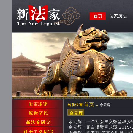
首页
当前位置
:
→
余云辉
余云辉
余云辉：一个社会主义微型城乡经济共同
·
余云辉：题白溪聚宝龙潭 2015-06-
·
余云辉：索罗斯“第三次世界大战论”卖的