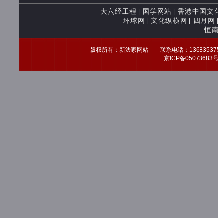
大六经工程
国学网站
香港中国文
|
|
环球网
文化纵横网
四月网
|
|
恒
版权所有：新法家网站 联系电话：13683537539 
京ICP备0507368