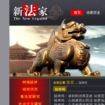
首页
当前位置
:
→
陆寿筠
陆寿筠
陆寿筠：谈剥削涉商及政 论善恶试分大
·
陆寿筠：心病难得心药治 如梦似幻皆是
·
陆寿筠：心灵相通谈家国 直抒胸臆论东