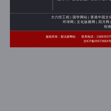
大六经工程
国学网站
香港中国文
|
|
环球网
文化纵横网
四月网
|
|
恒
版权所有：新法家网站 联系电话：13683537539 
京ICP备0507368