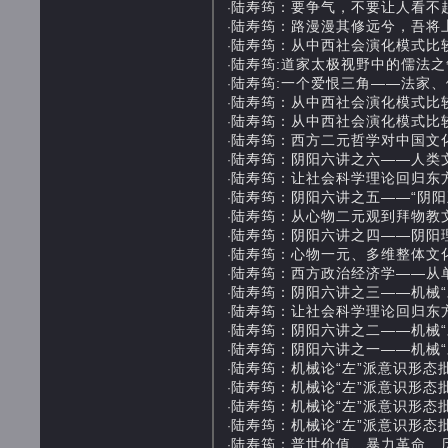
陆寿筠：要争气，不要让人看不起（我的
·
陆寿筠：路漫漫其修远兮，吾将上下而求
·
陆寿筠：从中西社会演化模式比较看中国
·
陆寿筠:道家太极视野中的儒法之争 202
·
陆寿筠:一个爱恨三角——法家、儒家与
·
陆寿筠：从中西社会演化模式比较看中国
·
陆寿筠：从中西社会演化模式比较看中国
·
陆寿筠：西方二元哲学对中国文化的肢解 
·
陆寿筠：阴阳六讲之六——人类文化的阴
·
陆寿筠：让社会科学理论回归东方哲学之
·
陆寿筠：阴阳六讲之五——“阴阳五行”
·
陆寿筠：从心物二元观到拜物教文化霸权 
·
陆寿筠：阴阳六讲之四——阴阳理念的社
·
陆寿筠：心物一元、多维整体文化观 20
·
陆寿筠：西方政治经济学——从单一价值
·
陆寿筠：阴阳六讲之三——机械“对立”论
·
陆寿筠：让社会科学理论回归东方哲学
·
陆寿筠：阴阳六讲之二——机械“对立”论
·
陆寿筠：阴阳六讲之一——机械“对立”论
·
陆寿筠：机械论“左”派意识形态批判之
·
陆寿筠：机械论“左”派意识形态批判之
·
陆寿筠：机械论“左”派意识形态批判
·
陆寿筠：机械论“左”派意识形态批判（一
·
陆寿筠：普世价值、暴力革命、历史循
·