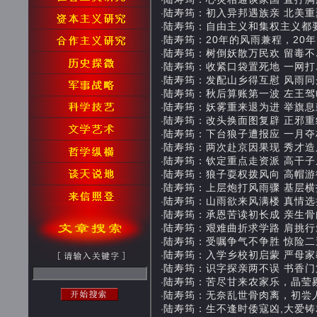
·
陆寿筠：初入异邦遇族亲 北美重聚师生
·
陆寿筠：自由主义和集权主义都要不得 2
·
陆寿筠：20年的风雨兼程，20年的文化
·
陆寿筠：树倒妖散万民欢 留毒不尽逐他
·
陆寿筠：收紧口袋置死地 一网打尽黎明
·
陆寿筠：发配山乡得互慰 风雨同舟结连
·
陆寿筠：秋后算账第一波 左王驾临亲布
·
陆寿筠：妖雾重来退为进 举旗息鼓从长
·
陆寿筠：改头换面图复辟 正邪重组暗潮
·
陆寿筠：下台狼子遭报应 一月夺权重洗
·
陆寿筠：两次赴京因果现 秀才造反初见
·
陆寿筠：钦定重点走资派 高干子弟打砸
·
陆寿筠：狼子耍权拨风向 高帽游街辱斯
·
陆寿筠：上层炮打风雨骤 基层横扫臭老
·
陆寿筠：山雨欲来风满楼 真情选择人生
·
陆寿筠：承恩苦读初长成 亲生骨肉喜重
·
陆寿筠：艰难曲折求学路 肩挑行囊慈父
·
陆寿筠：受嘱争气不争胜 惊险二避鬼门
·
陆寿筠：入学乡校初启蒙 严母家教盼争
·
陆寿筠：识字探亲两不误 书香门第有新
·
陆寿筠：苦尽甘来农家乐，晶莹剔透新米
·
陆寿筠：无奈乱世骨肉离，初尝人间冷暖
·
陆寿筠：生不逢时倭寇凶,大爱铸就梅花
·