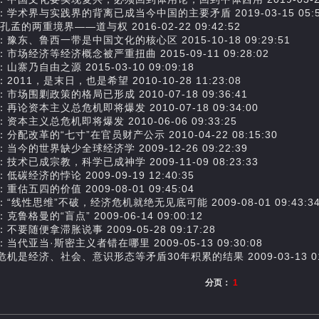
：学术界与实践界的背离已成当今中国的主要矛盾 2019-03-15 05:50
孔孟的两重境界——道与权 2016-02-22 09:42:52
豫东、鲁西一带是中国文化的核心区 2015-10-18 09:29:51
市场经济等经济概念被严重扭曲 2015-09-11 09:28:02
山寨乃自由之源 2015-03-10 09:09:18
2011，是末日，也是希望 2010-10-28 11:23:08
市场围剿政策的格局已形成 2010-07-18 09:36:41
再论资本主义总危机即将爆发 2010-07-18 09:34:00
资本主义总危机即将爆发 2010-06-06 09:33:25
分配改革的“七寸”在官员财产公示 2010-04-22 08:15:30
当今的世界缺少全球经济学 2009-12-26 09:22:39
技术已成宗教，科学已成神学 2009-11-09 08:23:33
低碳经济的悖论 2009-09-19 12:40:35
重估五四的价值 2009-08-01 09:45:04
“线性思维”不破，经济危机就绝无见底可能 2009-08-01 09:43:3
克鲁格曼的“盲点” 2009-06-14 09:00:12
不要随便拿滞胀说事 2009-05-28 09:17:28
当代亚当·斯密主义者错在哪里 2009-05-13 09:30:08
机是经济、社会、意识形态等矛盾30年积累的结果 2009-03-13 01:
分页：
1