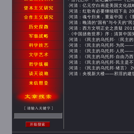
·
河清：亿元空白画是美国文化战略阴谋 2
·
河清：红歌有必要继续唱下去 2014-0
·
河清：魂兮归来，重返中国（《重返中国
·
河清：晚清的“国有”与今天的“民营” 20
·
河清：西方文明正史之质疑 2011-05
·
《中国拯救世界》序：清算中国知识界的
·
河清：《民主的乌托邦·〈民主的玄虚〉
·
河清：《民主的乌托邦·为民——中国政
·
河清：《民主的乌托邦·人民——空无实
·
河清：《民主的乌托邦·自由乃西方现代
·
河清：《民主的乌托邦·民主是不可实现
·
河清：《民主的乌托邦·绪言》 2010-
·
河清：央视新大楼——邪淫的建筑应当拆除
·