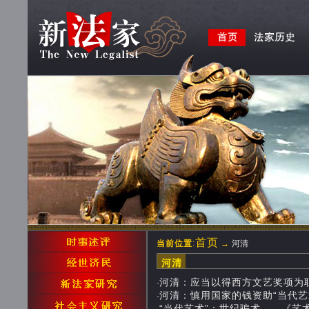
首页
当前位置
:
→
河清
河清
河清：应当以得西方文艺奖项为耻！ 20
·
河清：慎用国家的钱资助“当代艺术” 20
·
“当代艺术”：世纪骗术——《艺术的阴谋