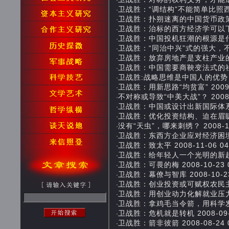
·
卫战胜：“调结构”不能简单比照西方发达
·
卫战胜：扑朔迷离的中国货币政策 201
·
卫战胜：治标的西方经济学可以下课了 2
·
卫战胜：中国投机狂潮的根源是什么? 2
·
卫战胜：“同治中兴”式的强大，不要！ 2
·
卫战胜：放弃房地产是支柱产业的说法 2
·
卫战胜：中国需要商鞅变法式的社会变革 
·
卫战胜:战略思维是中国人的优势 2009
·
卫战胜：用新思路“均贫富” 2009-07
·
不对称或导致“中美大战”？ 2008-12
·
卫战胜：中国或设计出新国际体系 200
·
卫战胜：优化投资结构、迫在眉睫 200
·
没有“天虫”，哪来刺绣？ 2008-11-
·
卫战胜：东西方企业应对经济困境的不同
·
卫战胜：致太平 2008-11-06 04:
·
卫战胜：给年轻人一个光明的新起点 20
·
卫战胜：可畏的梅 2008-10-23 0
·
卫战胜：幕僚与智库 2008-10-23 
·
卫战胜：创业投资或可赋权农民主体地位？
·
卫战胜：用创业动力化解就业压力 200
·
卫战胜：拿鸡毛当令箭，用科学发展观指
·
卫战胜：危机就是转机 2008-09-25
·
卫战胜：箭非彼箭 2008-08-24 0
·