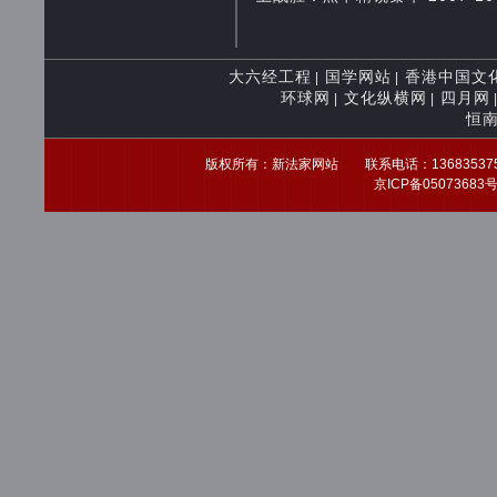
大六经工程
国学网站
香港中国文
|
|
环球网
文化纵横网
四月网
|
|
恒
版权所有：新法家网站 联系电话：13683537539 
京ICP备0507368