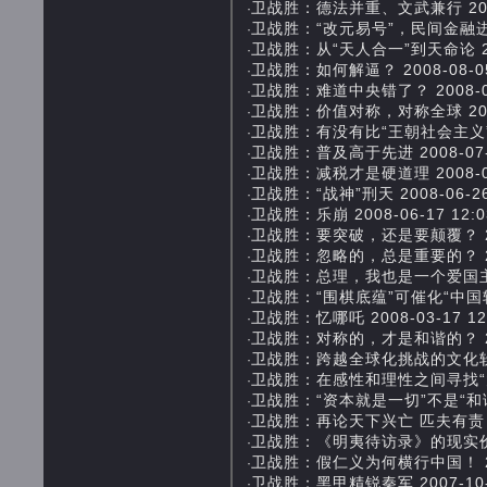
卫战胜：德法并重、文武兼行 2008-0
·
卫战胜：“改元易号”，民间金融进入跨越
·
卫战胜：从“天人合一”到天命论 2008
·
卫战胜：如何解逼？ 2008-08-05 
·
卫战胜：难道中央错了？ 2008-07-
·
卫战胜：价值对称，对称全球 2008-0
·
卫战胜：有没有比“王朝社会主义”更好的
·
卫战胜：普及高于先进 2008-07-17
·
卫战胜：减税才是硬道理 2008-07-
·
卫战胜：“战神”刑天 2008-06-26 
·
卫战胜：乐崩 2008-06-17 12:0
·
卫战胜：要突破，还是要颠覆？ 2008-
·
卫战胜：忽略的，总是重要的？ 2008-
·
卫战胜：总理，我也是一个爱国主义者！ 
·
卫战胜：“围棋底蕴”可催化“中国软力量”
·
卫战胜：忆哪吒 2008-03-17 12:
·
卫战胜：对称的，才是和谐的？ 2008-
·
卫战胜：跨越全球化挑战的文化软实力 2
·
卫战胜：在感性和理性之间寻找“大破大立
·
卫战胜：“资本就是一切”不是“和谐社会”
·
卫战胜：再论天下兴亡 匹夫有责 2007
·
卫战胜：《明夷待访录》的现实价值与意义
·
卫战胜：假仁义为何横行中国！ 2007-
·
卫战胜：黑甲精锐秦军 2007-10-18
·