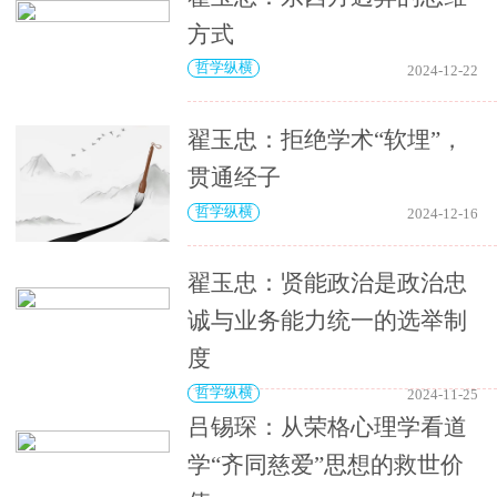
方式
哲学纵横
2024-12-22
翟玉忠：拒绝学术“软埋”，
贯通经子
哲学纵横
2024-12-16
翟玉忠：贤能政治是政治忠
诚与业务能力统一的选举制
度
哲学纵横
2024-11-25
吕锡琛：从荣格心理学看道
学“齐同慈爱”思想的救世价