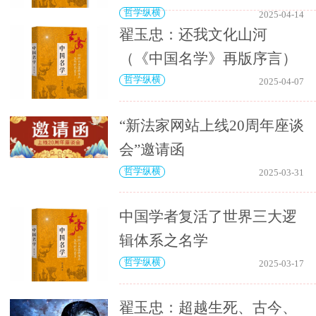
哲学纵横
2025-04-14
翟玉忠：还我文化山河
（《中国名学》再版序言）
哲学纵横
2025-04-07
“新法家网站上线20周年座谈
会”邀请函
哲学纵横
2025-03-31
中国学者复活了世界三大逻
辑体系之名学
哲学纵横
2025-03-17
翟玉忠：超越生死、古今、