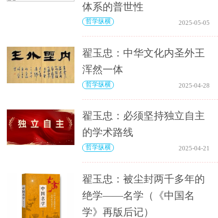
体系的普世性
哲学纵横
2025-05-05
翟玉忠：中华文化内圣外王
浑然一体
哲学纵横
2025-04-28
翟玉忠：必须坚持独立自主
的学术路线
哲学纵横
2025-04-21
翟玉忠：被尘封两千多年的
绝学——名学（《中国名
学》再版后记）