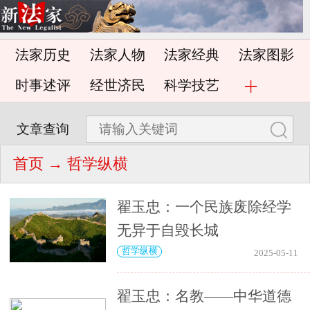
法家历史
法家人物
法家经典
法家图影
时事述评
经世济民
科学技艺
文章查询
首页
→ 哲学纵横
翟玉忠：一个民族废除经学
无异于自毁长城
哲学纵横
2025-05-11
翟玉忠：名教——中华道德