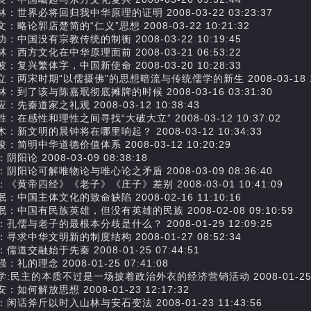
：世界必将回归我中华原理的证明 2008-03-22 03:23:37
：略论郭店楚简的“仁义”思想 2008-03-22 10:21:32
：中国没有宗教传统的制衡 2008-03-22 10:19:45
：西方文化在中华原理面前 2008-03-21 06:53:22
：复兴繁体字，中国新使命 2008-03-20 10:28:33
：两宋时期“以儒摄佛”的思想暗流与传统儒学的新生 2008-03-18 10
：到了该与陈嘉珉彻底摊牌的时候 2008-03-16 03:31:30
：先秦道家之礼观 2008-03-12 10:38:43
：在感性和理性之间寻找“大破大立” 2008-03-12 10:37:02
：新文明的晨钟将在哪里响起？ 2008-03-12 10:34:33
：简明中华道德价值体系 2008-03-12 10:20:29
阴阳论 2008-03-09 08:38:18
阴阳论可解唯物论与唯心论之矛盾 2008-03-09 08:36:40
《黄帝四经》《老子》《庄子》差别 2008-03-01 10:41:09
：中国主体文化的致命缺陷 2008-02-16 11:10:16
：中国有民族英雄，但没有英雄的民族 2008-02-08 09:10:59
孔儒与老子的最根本分歧是什么？ 2008-01-29 12:09:25
寻求中华文明新的制度结构 2008-01-27 08:52:34
儒道交融始于先秦 2008-01-25 07:44:51
：礼的理念 2008-01-25 07:41:08
学:民主的本质不过是一场披着政治外衣的经济营销活动 2008-01-25 07
：如何解放思想 2008-01-23 12:17:32
闲话斧斤以时入山林与安石变法 2008-01-23 11:43:56