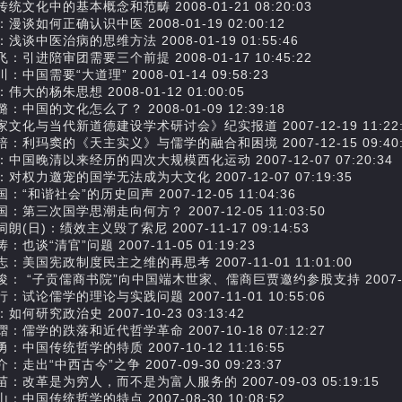
统文化中的基本概念和范畴 2008-01-21 08:20:03
漫谈如何正确认识中医 2008-01-19 02:00:12
浅谈中医治病的思维方法 2008-01-19 01:55:46
：引进陪审团需要三个前提 2008-01-17 10:45:22
：中国需要“大道理” 2008-01-14 09:58:23
伟大的杨朱思想 2008-01-12 01:00:05
：中国的文化怎么了？ 2008-01-09 12:39:18
家文化与当代新道德建设学术研讨会》纪实报道 2007-12-19 11:22:
培：利玛窦的《天主实义》与儒学的融合和困境 2007-12-15 09:40:
中国晚清以来经历的四次大规模西化运动 2007-12-07 07:20:34
对权力邀宠的国学无法成为大文化 2007-12-07 07:19:35
：“和谐社会”的历史回声 2007-12-05 11:04:36
：第三次国学思潮走向何方？ 2007-12-05 11:03:50
朗(日)：绩效主义毁了索尼 2007-11-17 09:14:53
：也谈“清官”问题 2007-11-05 01:19:23
：美国宪政制度民主之维的再思考 2007-11-01 11:01:00
： “子贡儒商书院”向中国端木世家、儒商巨贾邀约参股支持 2007-11-0
：试论儒学的理论与实践问题 2007-11-01 10:55:06
如何研究政治史 2007-10-23 03:13:42
：儒学的跌落和近代哲学革命 2007-10-18 07:12:27
：中国传统哲学的特质 2007-10-12 11:16:55
：走出“中西古今”之争 2007-09-30 09:23:37
：改革是为穷人，而不是为富人服务的 2007-09-03 05:19:15
：中国传统哲学的特点 2007-08-30 10:08:52