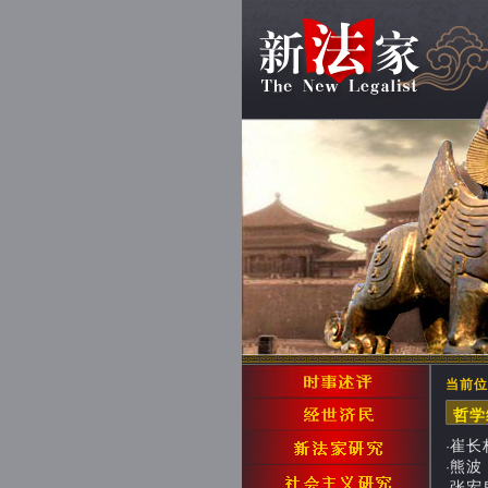
当前位
哲
崔长林
·
熊波：
·
张宏良