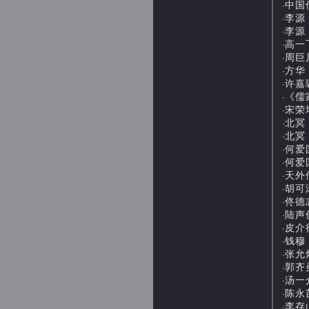
中国传
·
李源：
·
李源：
·
高一飞
·
周巨川
·
方华：
·
许嘉璐
·
《儒
·
宋荣
·
北冥：
·
北冥：
·
何爱国
·
何爱国
·
天外伺
·
胡可涛
·
佟德志
·
陆声俊
·
皮介行
·
钱穆：
·
张允熠
·
郭齐勇
·
汤一介
·
陈永苗
·
李存山
·