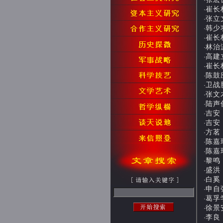
·
崔长林
·
张立文
·
韩少功
·
崔长林
·
林治波
·
高建立
·
崔长林
·
陈鼓应
·
卫战胜
·
张文木
·
陆声俊
·
吉安：
·
吉安：
·
方茗：
·
陈嘉珉
·
陈嘉珉
·
黎鸣：
·
盛洪：
·
白奚：
·
申自强
·
葛孚
·
徐景安
·
李良：
·