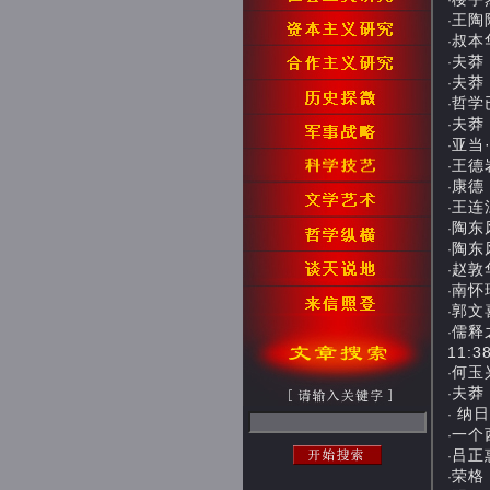
·
王陶陶
·
叔本华
·
夫莽：
·
夫莽：
·
哲学已
·
夫莽：
·
亚当·
·
王德
·
康德：
·
王连江
·
陶东风
·
陶东风
·
赵敦华
·
南怀瑾
·
郭文
·
儒释
·
11:3
何玉兴
·
夫莽：
·
纳日
·
一个
·
吕正惠
·
荣格，
·