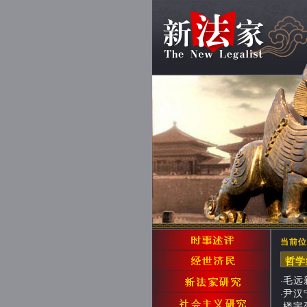
当前位
哲
毛远新
·
尹汉宁
·
楼宇烈