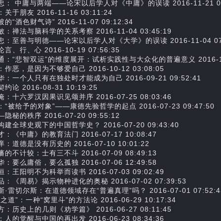
忠： 中庸与两端——论宋以后学人对《中庸》的误读 2016-11-21 08:
关于朋友 2016-11-16 03:11:24
的“酒色财气诗” 2016-11-07 09:12:34
：禅法与脑科学的关系考察 2016-11-04 03:45:19
忠：至善与明德——论宋以后学人对《大学》的误读 2016-11-04 07:
言、行、心 2016-10-19 07:56:35
通：“悲智双运”的维度展开：试析实践性与大众化的普遍意义 2016-10-1
作恶，是因为不够爱自己 2016-10-12 03:08:05
：一个人只有在独处时才能成为自己 2016-09-21 09:52:41
约论 2016-08-31 10:19:25
：十六罗汉因果识见颂并序 2016-07-25 08:03:46
“被给予的对象”——康德先验哲学的起点 2016-07-23 09:47:50
隐秘的秩序 2016-07-20 09:55:12
建全球史观下的中国哲学史？ 2016-07-20 09:43:40
：《中庸》的教育法门 2016-07-17 10:08:47
：道德是没有历史的 2016-07-10 10:01:22
的不计较：士有三不斗 2016-07-09 08:49:13
：要么庸俗，要么孤独 2016-07-06 12:49:58
：王阳明不为科举而读书 2016-07-03 09:02:49
：《周易》揭示物种进化的奥秘 2016-07-02 07:39:53
·雷切尔斯：在道德领域存在“普遍真理”吗？ 2016-07-01 07:52:4
之道”：一种“窝里斗”的方法论 2016-06-29 10:17:34
：历史上的几则《劝学篇》 2016-06-27 08:11:45
人的觉醒与中国的再出发 2016-06-23 08:34:36