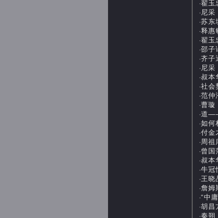
翟玉
·
尼采：
·
苏东坡
·
释惠敏
·
翟玉
·
邵子论
·
齐子
·
尼采：
·
叔本华
·
社会契
·
范仲淹
·
曹璇：
·
道——
·
如何构
·
付金才
·
周祖庠
·
曾国藩
·
叔本华
·
牛冠恒
·
王晓品
·
詹姆斯
·
“中庸
·
胡昌方
·
秦朔：
·