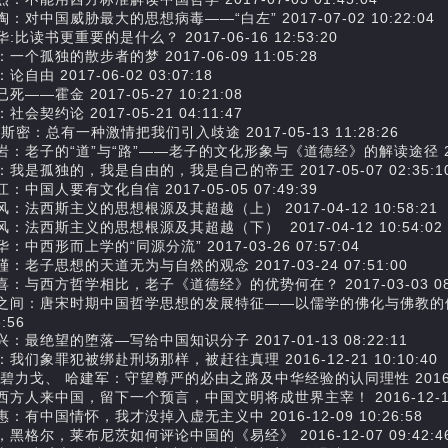
：对中国威胁最大的思想病毒——“白左” 2017-07-02 10:22:04
:比读书更重要的是什么？ 2017-06-16 12:53:20
一个孤独的散步者的梦 2017-06-09 11:05:28
论自由 2017-06-02 03:07:18
死——霍金 2017-05-27 10:21:08
社会契约论 2017-05-21 04:11:47
斯密：总有一种激情把我们引入歧途 2017-05-13 11:28:26
岩：老子的“道”与“路”——老子的文化形象与《道德经》的解读途径 2017-0
我是孤独的，我是自由的，我是自己的帝王 2017-05-07 02:35:1
：中国人要有文化自信 2017-05-05 07:49:39
：法西斯主义的思想根源及其超越（上） 2017-04-12 10:58:21
：法西斯主义的思想根源及其超越（下） 2017-04-12 10:54:02
：中西形而上学的“同源分流” 2017-03-26 07:57:04
：老子思想的天道无为与自然的观念 2017-03-24 07:51:00
喜：与西方哲学相比，老子《道德经》的优势何在？ 2017-03-03 08:
之间：唐宋时期中国哲学思想的发展特征——以儒学的佛化与佛教的儒化为中
8:56
：最绝望的堕落—写给中国知识分子 2017-01-13 08:22:11
我们象罪犯被绑赴刑场那样，被赶往真理 2016-12-21 10:10:40
碧力戈、 哈建军：守望尊严的必由之路及中华经验的认同理性 2016-12-1
西方人来中国，留下一个预言，中国文明将成世界主宰！ 2016-12-16 0
：有中国情怀，我才没掉入虚无主义中 2016-12-09 10:26:58
黑格尔，莱布尼茨如何评论中国的《易经》 2016-12-07 09:42:4