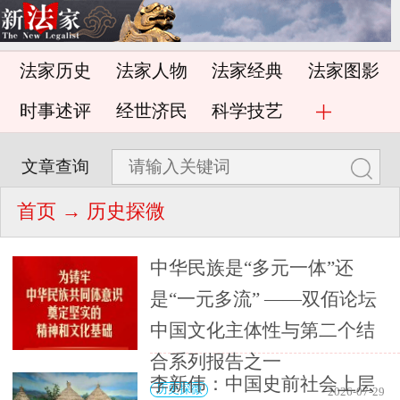
法家历史
法家人物
法家经典
法家图影
时事述评
经世济民
科学技艺
文章查询
首页
→ 历史探微
中华民族是“多元一体”还
是“一元多流” ——双佰论坛
中国文化主体性与第二个结
合系列报告之一
李新伟：中国史前社会上层
历史探微
2026-07-29