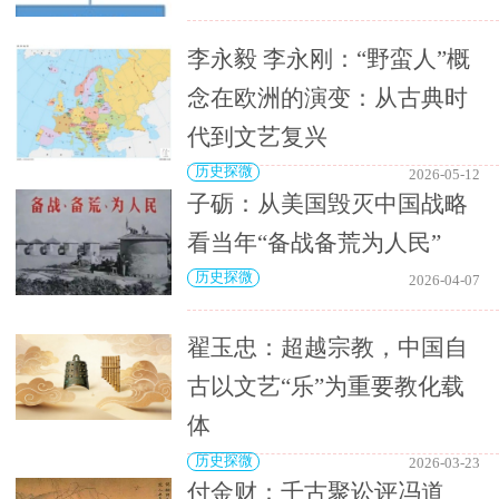
李永毅 李永刚：“野蛮人”概
念在欧洲的演变：从古典时
代到文艺复兴
历史探微
2026-05-12
子砺：从美国毁灭中国战略
看当年“备战备荒为人民”
历史探微
2026-04-07
翟玉忠：超越宗教，中国自
古以文艺“乐”为重要教化载
体
历史探微
2026-03-23
付金财：千古聚讼评冯道