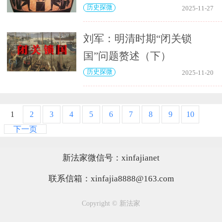
历史探微
2025-11-27
刘军：明清时期“闭关锁
国”问题赘述（下）
历史探微
2025-11-20
1
2
3
4
5
6
7
8
9
10
下一页
新法家微信号：xinfajianet
联系信箱：xinfajia8888@163.com
Copyright © 新法家