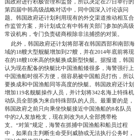
国政府进行积极管理和监督，所以决定在27日举行的
第四届中韩高级战略对话中，同中国深入讨论该问
题。韩国政府还计划利用现有的外交渠道推动相互合
作监管方案，并计划成立有中韩有关部门参加的高级
常设机构，专门负责磋商根除非法捕捞的对策。
此外，韩国政府还计划将部署在韩国西部和南部海
域的18艘大型舰艇增加到27艘，并在2014年底前将现
在的18艘10米高的快艇换成新型快艇。据报道，韩国
认为现在配备的快艇比中国渔船矮很多，海警强行上
中国渔船时很不方便，很容易被中国船员打伤，所以
要换成和中国渔船同等高度的快艇。韩国政府还计划
增加119名舰艇操作人员，并计划将342名海上特殊机
动队员全部换为来自特殊部队的人员。最重要的是，
韩国政府之前只向乘坐快艇接近中国渔船的8名队员
中的2人发放枪支，现在则改为8人全部携带枪
支。“对策”规定，海警在抓捕中国渔船和船员过程
中，如果自主判断生命受到威胁或无法执行公务时，