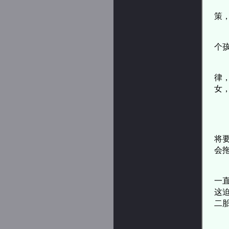
策
个
律
女
将
会
一
这
二