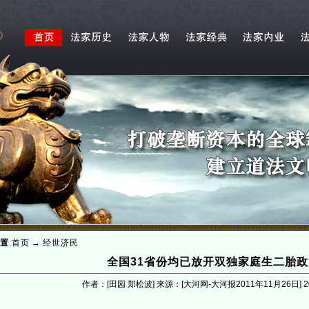
置
:
首页
→
经世济民
全国31省份均已放开双独家庭生二胎政
作者：[田园 郑松波] 来源：[大河网-大河报2011年11月26日]
2