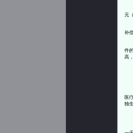
元
补
件
高
医
独
一