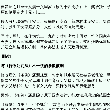
自发证之月至子女满十八周岁（原为十四周岁）止，奖给独生
（原条例规定为十元）以上。
按人分配城镇拆迁安置、移民搬迁安置、新农村建设安置、集
偿时，独生子女家庭多分一人份（以前没有此规定）。
同时，增加一条作为第三十九条：对年满六十周岁，符合国家
的夫妻，按照国家和本省有关规定给予奖励扶助。奖励扶助标准
，并建立利益增长机制，具体办法由省人民政府制定。
[删改]
与《行政处罚法》不一致的条款被删
修改后的《条例》还新规定，对参加城乡居民社会养老保险、
疗保险的独生子女父母和计划生育双女父母，当地人民政府应当
生子女父母和计划生育双女父母，实行政府购买养老服务。
另外，《条例》还删除了属于国家法律、行政法规规定的范围
《条例》原第四十七条规定：“故意为不符合本条例生育规定的
千元以上五千元以下的罚款；是国家工作人员的，并给予行政处分