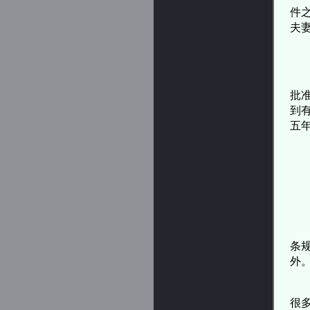
件
夫
批
到
五
条
外
很