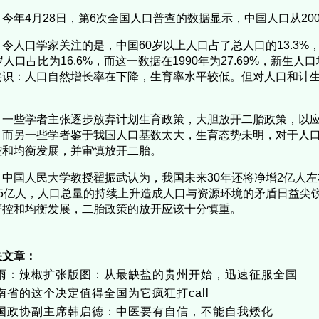
今年4月28日，第6次全国人口普查的数据显示，中国人口从2000年
令人口学家关注的是，中国60岁以上人口占了总人口的13.3%，较
岁人口占比为16.6%，而这一数据在1990年为27.69%，新生
共识：人口自然增长率在下降，生育率水平较低。但对人口和计
。
一些学者主张逐步放弃计划生育政策，大胆放开二胎政策，以
；而另一些学者鉴于我国人口基数太大，生育态势未明，对于人
控和均衡发展，并审慎放开二胎。
中国人民大学教授翟振武认为，我国未来30年还将净增2亿人左
15亿人，人口总量的持续上升造成人口与资源环境的矛盾日益尖
严控和均衡发展，二胎政策的放开应该十分慎重。
关文章：
雨：辣椒扩张版图：从最缺盐的贵州开始，迅速征服全国
南省的这个决定值得全国为它疯狂打call
国政协副主席韩启德：中医要有自信，不能自我矮化