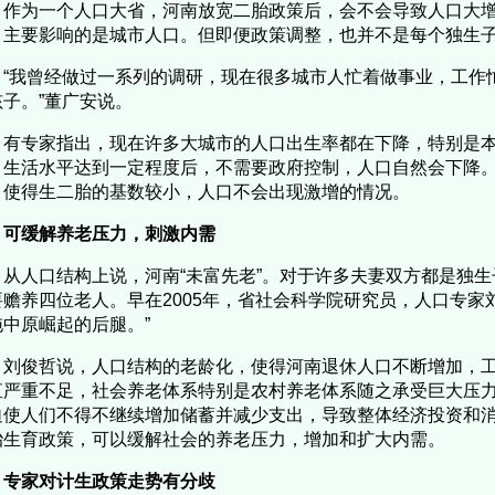
作为一个人口大省，河南放宽二胎政策后，会不会导致人口大
，主要影响的是城市人口。但即便政策调整，也并不是每个独生
“我曾经做过一系列的调研，现在很多城市人忙着做事业，工作
孩子。”董广安说。
有专家指出，现在许多大城市的人口出生率都在下降，特别是
，生活水平达到一定程度后，不需要政府控制，人口自然会下降
，使得生二胎的基数较小，人口不会出现激增的情况。
可缓解养老压力，刺激内需
从人口结构上说，河南“未富先老”。对于许多夫妻双方都是独
要赡养四位老人。早在2005年，省社会科学院研究员，人口专家
拖中原崛起的后腿。”
刘俊哲说，人口结构的老龄化，使得河南退休人口不断增加，
直严重不足，社会养老体系特别是农村养老体系随之承受巨大压
迫使人们不得不继续增加储蓄并减少支出，导致整体经济投资和
胎生育政策，可以缓解社会的养老压力，增加和扩大内需。
专家对计生政策走势有分歧