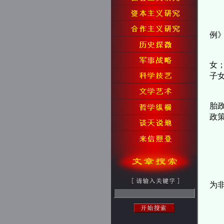
例
女
子
胎
政
为