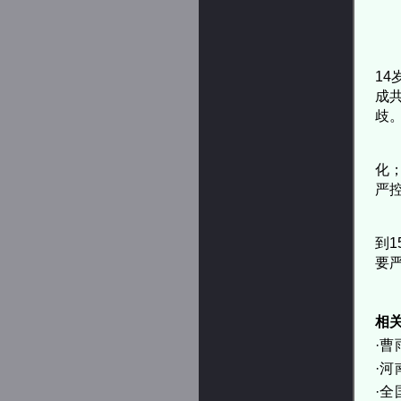
14
成
歧
化
严
到
要
相
·
曹
·
河
·
全