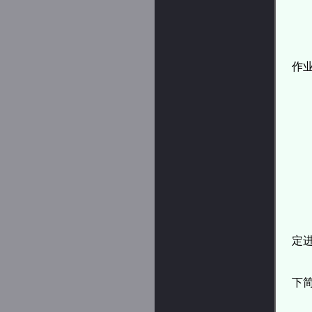
作
定
下