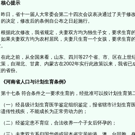
核心提示
昨日，省十一届人大常委会第二十四次会议表决通过了关于修
》的决定，修改后的条例自公布之日起施行。
根据此次修改，我省规定，夫妻双方均为独生子女，要求生育
；如果夫妻双方均为农村居民，夫妻只生育一个女孩，要求生育
女。
在此之前，从全国来看，山东、四川等27个省、市、区在上世纪
政策，自湖北、甘肃、内蒙古在2002年实行此政策以来，我省已
策的省份。
《河南省人口与计划生育条例》
第十七条 符合条件之一要求生育的，经批准可以按计划生育第
（一）经县级计划生育医学鉴定组织鉴定，报省辖市计划生育
非遗传性残疾，不能成长为正常劳动力的；
（二）经鉴定患不育症，合法收养一个子女后怀孕的；
（三）夫妻双方系归国华侨或回本省定居的港、澳、台同胞，