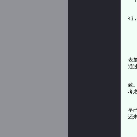
罚
表
通
致
考
早
还