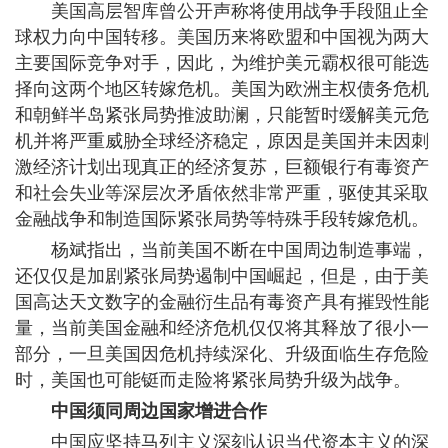
美国高层智库曾公开声称将使用战争手段阻止全
球权力向中国转移。美国历来将欧盟和中国视为两大
主要国际竞争对手，因此，为维护美元霸权很可能选
择向这两个地区转嫁危机。美国为欧洲主权债务危机
和朝鲜半岛紧张局势推波助澜，只能暂时缓解美元危
机并将严重威胁全球经济稳定，原因是美国并未因刺
激经济计划出现真正的经济复苏，巨额银行有毒资产
和社会失业等深层次矛盾依然非常严重，驱使其采取
金融战争和制造国际紧张局势等特殊手段转嫁危机。
杨斌指出，当前美国不断在中国周边制造事端，
还仅仅是加剧紧张局势遏制中国崛起，但是，由于美
国高达天文数字的金融衍生品有毒资产具有摧毁性能
量，当前美国金融和经济危机仅仅将其释放了很小一
部分，一旦美国因危机持续深化、升级面临生存危险
时，美国也可能铤而走险将紧张局势升级为战争。
中国须同周边国家增进合作
中国应坚持马列主义深刻认识当代资本主义的深