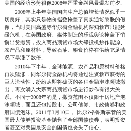
美国的经济形势很像2008年严重金融风暴爆发前夕。
2008年上半年美国国内生产总值增长情况似乎一
切良好，其实只是物价指数掩盖了真实通货膨胀的假
像，当时美国高盛等华尔街金融机构深知救市只能延
缓危机，在美国政府、媒体制造的乐观舆论掩盖下悄
悄出货撤资，投入商品期货市场大肆投机炒作能源、
农产品和原材料，导致石油、粮食价格在供给充足情
况下暴涨了数倍。
2010年下半年，全球能源、农产品和原材料价格
再次猛涨，同华尔街金融机构将通过注资救市获得的
巨大流动性，纷纷从即将破灭的各种金融泡沫领域撤
出，再次涌入大宗商品期货市场进行炒作有很大关
系。不同于2008年的是，撤资范围不仅限于房地产泡
沫领域，而且还包括股市、公司债券、市政债券和政
府国债泡沫。2011年3月10日， 比尔?格鲁斯掌管的美
国最大债券投资基金抛售了全部国债债券，表明投资
者甚至对美国最安全的国债也丧失了信心。