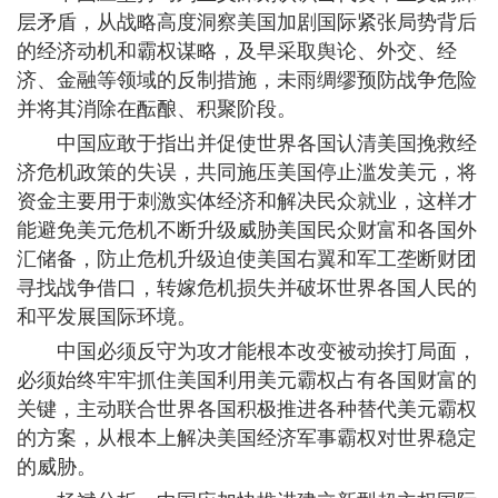
层矛盾，从战略高度洞察美国加剧国际紧张局势背后
的经济动机和霸权谋略，及早采取舆论、外交、经
济、金融等领域的反制措施，未雨绸缪预防战争危险
并将其消除在酝酿、积聚阶段。
中国应敢于指出并促使世界各国认清美国挽救经
济危机政策的失误，共同施压美国停止滥发美元，将
资金主要用于刺激实体经济和解决民众就业，这样才
能避免美元危机不断升级威胁美国民众财富和各国外
汇储备，防止危机升级迫使美国右翼和军工垄断财团
寻找战争借口，转嫁危机损失并破坏世界各国人民的
和平发展国际环境。
中国必须反守为攻才能根本改变被动挨打局面，
必须始终牢牢抓住美国利用美元霸权占有各国财富的
关键，主动联合世界各国积极推进各种替代美元霸权
的方案，从根本上解决美国经济军事霸权对世界稳定
的威胁。