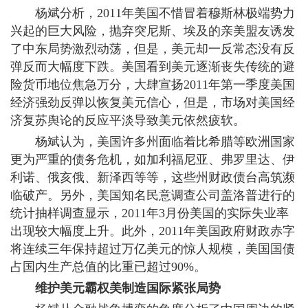
杨斌分析，2011年美国不惜冒着穆斯林极端势力
兴起的巨大风险，抛弃突尼斯、埃及的亲美盟友诱发
了中东局势激烈动荡，但是，美元却一反常态没有反
弹反而大幅度下跌。美国看到美元逐渐丧失传统的避
险货币地位焦急万分，大肆宣扬2011年第一季度美国
经济强劲反弹以恢复美元信心，但是，市场对美国经
济复苏舆论的反应平淡导致美元依然疲软。
杨斌认为，美国许多州面临着比希腊等欧洲国家
更为严重的债务危机，如加利福尼亚、弗罗里达、伊
利诺、俄亥俄、新泽西等等，这些州财政债台高筑濒
临破产。另外，美国知名民意调查公司盖洛普进行的
统计抽样调查显示，2011年3月份美国的实际失业率
出现较大幅度上升。此外，2011年美国政府财政赤字
将连续三年保持超过万亿美元的惊人规模，美国国债
占国内生产总值的比重已超过90%。
维护美元霸权美制造国际紧张局势