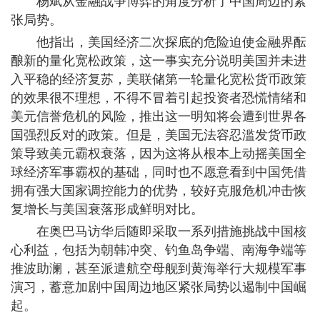
杨斌从金融战争博弈的角度分析了中国周边的紧
张局势。
他指出，美国经济二次探底的危险迫使金融界酝
酿新的量化宽松政策，这一事实充分说明美国并未进
入平稳的经济复苏，美联储第一轮量化宽松货币政策
的效果很不理想，不得不冒着引起投资者恐慌情绪和
美元信誉危机的风险，推出这一明知将会遭到世界各
国强烈反对的政策。但是，美国无法容忍滥发货币政
策导致美元霸权衰落，因为这将从根本上动摇美国全
球经济军事霸权的基础，同时也不愿意看到中国凭借
拥有强大国家调控能力的优势，较好克服危机冲击恢
复增长与美国衰落形成鲜明对比。
在奥巴马访华后随即采取一系列措施挑战中国核
心利益，包括为朝韩冲突、钓鱼岛争端、南海争端等
推波助澜，甚至派遣航空母舰到黄海举行大规模军事
演习，蓄意加剧中国周边地区紧张局势以遏制中国崛
起。