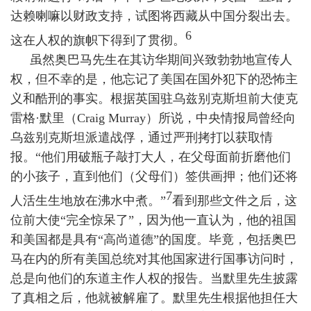
达赖喇嘛以财政支持，试图将西藏从中国分裂出去。
6
这在人权的旗帜下得到了贯彻。
虽然奥
巴马
先生在其访华期间兴致勃勃地宣传人
权，但不幸的是，他忘记了美国在国外犯下的恐怖主
义和酷刑的事实。根据英国驻乌兹别克斯坦前大使克
雷格·默里（
Craig Murray
）所说，中央情报局曾经向
乌兹别克斯坦派遣战俘，通过严刑拷打以获取情
报。“他们用破瓶子敲打大人，在父母面前折磨他们
的小孩子，直到他们（父母们）签供画押；他们还将
7
人活生生地放在沸水中煮。”
看到那些文件之后，这
位前大使“完全惊呆了”，因为他一直认为，他的祖国
和美国都是具有“高尚道德”的国度。毕竟，包括奥巴
马在内的所有美国总统对其他国家进行国事访问时，
总是向他们的东道主作人权的报告。当默里先生披露
了真相之后，他就被解雇了。默里先生根据他担任大