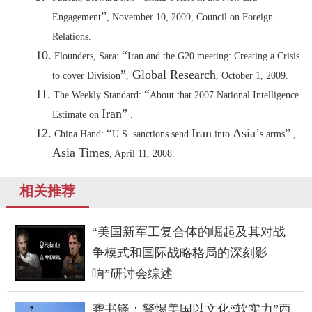
”
Engagement
, November 10, 2009, Council on Foreign
Relations
.
10.
“
Flounders, Sara:
Iran
and the G20 meeting: Creating a Crisis
”
Global Research
to cover Division
,
, October 1, 2009
.
11.
“
The Weekly Standard:
About that 2007 National Intelligence
Iran
”
Estimate on
.
12.
“
Iran
Asia
’
”
China
Hand:
U.S.
sanctions send
into
s arms
,
Asia Times
, April 11, 2008
.
相关推荐
“美国新军工复合体的崛起及其对战
争模式和国际战略格局的深刻影
响”研讨会综述
龚书铎：警惕美国以文化“软实力”西