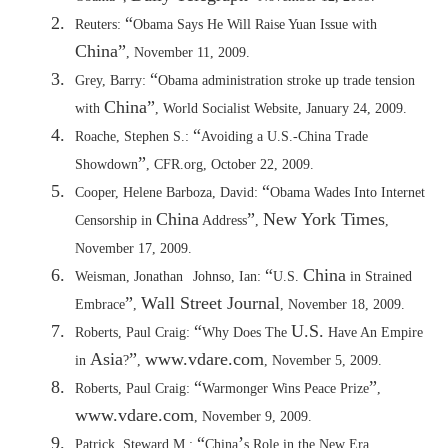
2.
“
Reuters:
Obama Says He Will Raise Yuan Issue with
China
”
, November 11, 2009
.
3.
“
Grey, Barry:
Obama administration stroke up trade tension
China
”
with
, World Socialist Website, January 24, 2009
.
4.
“
Roache, Stephen S.:
Avoiding a U.S.-China Trade
”
Showdown
, CFR.org, October 22, 2009
.
5.
“
Cooper, Helene Barboza, David:
Obama Wades Into Internet
China
”
New York Times
Censorship in
Address
,
,
November 17, 2009
.
6.
“
China
Weisman, Jonathan
Johnso, Ian:
U.S.
in Strained
”
Wall Street Journal
Embrace
,
, November 18, 2009
.
7.
“
U.S.
Roberts, Paul Craig:
Why Does The
Have An Empire
Asia
”
www.vdare.com
in
?
,
, November 5, 2009
.
8.
“
”
Roberts, Paul Craig:
Warmonger Wins Peace Prize
,
www.vdare.com
, November 9, 2009
.
9.
“
’
Patrick, Steward M.:
China
s Role in the New Era