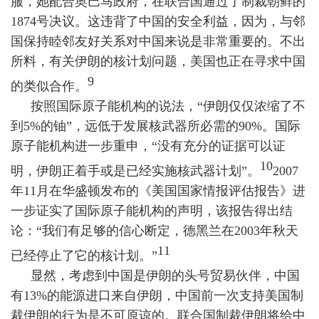
服，她配合奥巴马政府，在联合国通过了制裁朝鲜的
1874
号决议。这违背了中国的安全利益，因为，与邻
国保持睦邻友好关系对中国来说是非常重要的。不出
所料，有关伊朗的核计划问题，美国也正在寻求中国
9
的类似合作。
按照国际原子能机构的说法，“伊朗仅仅浓缩了不
到
5%
的铀”，远低于发展核武器所必需的
90%
。国际
原子能机构进一步重申，“没有充分的证据可以证
10
明，伊朗正着手或是已经实施核武器计划”。
2007
年
11
月在华盛顿发布的《美国国家情报评估报告》进
一步证实了国际原子能机构的声明，该报告得出结
论：“我们有足够的信心断定，德黑兰在
2003
年秋天
11
已经停止了它的核计划。”
显然，考虑到中国是伊朗的头号贸易伙伴，中国
有
13%
的能源进口来自伊朗，中国前一次支持美国制
裁伊朗的行为是不可原谅的。联合国制裁伊朗将给中