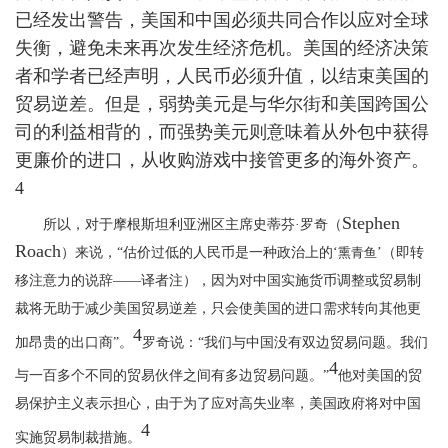
已经发出警告，美国和中国必须共同合作以应对全球
失衡，避免未来再次发生经济危机。美国的经济决策
者和学者已经声明，人民币必须升值，以结束美国的
贸易逆差。但是，弱势美元是与华尔街和美国跨国公
司的利益相背的，而强势美元则意味着从外包中获得
更廉价的进口，从收购游戏中接管更多的海外资产。
4
Stephen
所以，对于摩根斯坦利亚洲区主席史蒂芬·罗奇（
Roach
）来说，“估价过低的人民币是一种政治上的‘
熏青鱼
’（即转
移注意力的说辞——译者注），因为对中国实施货币调整或贸易制
裁将无助于减少美国贸易逆差，只会使美国的进口需求转向其他更
4
加昂贵的出口商”。
罗奇说：“我们与中国没有双边贸易问题。我们
4
与一百多个不同的贸易伙伴之间有多边贸易问题。”
他对美国的贸
易保护主义表示担心，由于为了应对高失业率，美国政府将对中国
4
实施贸易制裁措施。