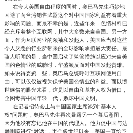
在夸大美国自由程度的同时，奥
巴马
先生巧妙地
回避了向台湾销售武器这个对中国国家利益有着重大
影响的问题。而最不幸的是，近些年来，色情材料已
经充斥着整个互联网，其中大多数来自美国。另一方
面，作为互联网业的领袖和发起人，美国应当对这些
令人厌恶的行业所带来的全球影响承担最大责任。最
骇人听闻的是，当中国启动了监管措施以应对来自美
国的色情业的威胁时，华盛顿反而对中国发起责难。
如果说得委婉一些，奥巴马总统呼吁互联网使用自
由，可以仅仅被视为保护美国色情业的利益。而以愤
世嫉俗的眼光来看，这是以自由和基本人权为借口，
企图毒害中国年轻一代，败坏中国文明。
在记者招待会上与中国国家主席谈到“基本人
权”问题时，奥
巴马
先生再次暴露另一个幕后意图，
因为他没有忘记他在中国的代理人。他力促中国与达
赖喇嘛进行“对话”，半个多世纪以来，美国一直给予