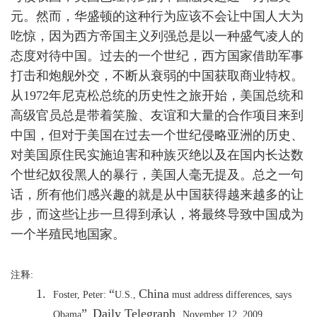
元。然而，华盛顿的这种行为应该不会让中国人大为
吃惊，因为西方帝国主义列强总是以一种盛气凌人的
态度对待中国。过去的一个世纪，西方国家借助军事
打击和炮舰外交，不断从衰弱的中国获取商业特权。
从
1972
年尼克松总统的历史性之旅开始，美国总统和
高级官员总是带着笑脸、友谊和大量的合作项目来到
中国，但对于美国在过去一个世纪侵略亚洲的历史、
对美国原住民实施迫害和种族灭绝以及在国内长达数
个世纪奴役黑人的暴行，美国人毫无提及。总之一句
话，所有他们感兴趣的就是从中国获得越来越多的让
步，而这些让步一旦得到承认，将最终导致中国成为
一个半殖民地国家。
注释
:
1.
“
China
Foster, Peter:
U.S.
,
must address differences, says
”
Daily Telegraph
Obama
,
November 12, 2009
.