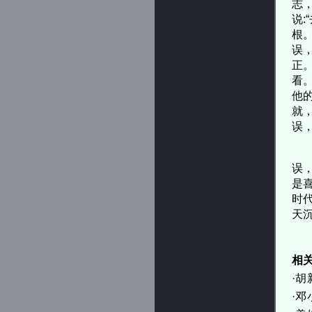
志
说
根
误
正
看
他
就
误
认
误
是
时
天
相
·
胡
·
邓