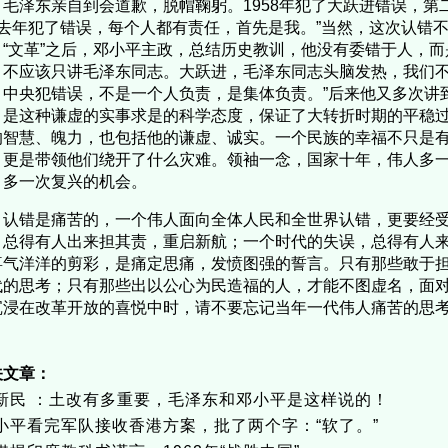
，毛泽东亲自到会道歉，脱帽鞠躬。1958年犯了大跃进错误，第
:“去年犯了错误，每个人都有责任，首先是我。”当然，这次认错不
。“文革”之后，邓小平主政，总结历史教训，他没有委错于人，而
，不应该只讲毛泽东同志。大跃进，毛泽东同志头脑发热，我们
。中央犯错误，不是一个人负责，是集体负责。”后来他又多次讲
。是这种谦虚的实事求是的科学态度，保证了大转折时期的平稳
的智慧、魄力，也包括他的谦虚、诚实。一个民族的幸福不只是
，更是带领他们绕开了什么灾难。领袖一念，国家十年，伟人多
，多一次复兴的机会。
错是痛苦的，一个伟人面向全体人民和全世界认错，更要经受
，总得有人出来担其责，重启新航；一个时代的失误，总得有人
喜气洋洋的剪彩，是痛定思痛，发愤图强的誓言。只有那些敢于
代的思考；只有那些出以公心为民造福的人，才能不图虚名，面
沉浸在改革开放的喜悦中时，请不要忘记当年一代伟人痛苦的思
关文章：
新民 ：土改有多重要，毛泽东和邓小平是这样说的！
小平看完军队接收香港方案，批了两个字：“软了。”