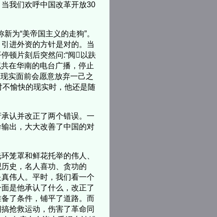
当我们欢呼中国改革开放30
新为“美帝国主义的走狗”。
、引进外资的方针是对的。当
顿片刻后突然问:“阋以趺
印尼共在华南的电台广播，停止
在现实面前会愿意放弃一己之
对不愉快的现实时，他还是随
承认并改正了两个错误。一
命输出，大大改善了中国的对
环笼罩和鲜花托举的伟人、
观历史，名人喜功、贪功的
是真伟人。平时，我们看一个
一面是他承认了什么，改正了
准备了条件，铺平了道路。而
期搞抢救运动，伤害了革命同