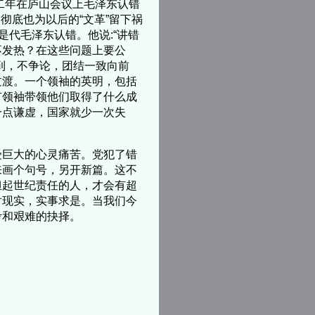
二年在庐山会议上毛泽东认错
彻底也为以后的“文革”留下祸
是代毛泽东认错。他说:“讲错
不发热？在这些问题上要公
到，不争论，团结一致向前
过渡。一个领袖的英明，包括
有领袖带领他们取得了什么成
一点谦虚，国家就少一次失
巨大的心灵痛苦。党犯了错
来画个句号，另开新篇。这不
担起世纪责任的人，才会有超
对现实，实事求是。当我们今
考和艰难的抉择。