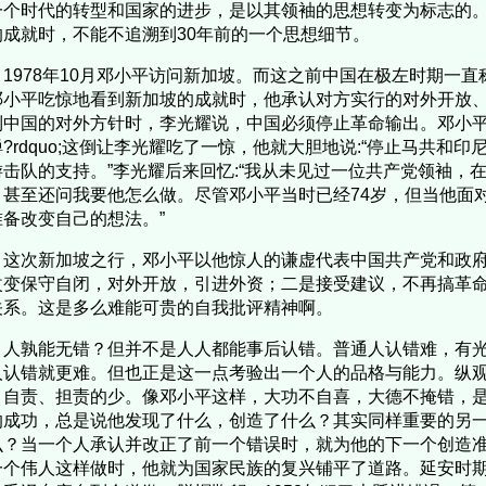
个时代的转型和国家的进步，是以其领袖的思想转变为标志的。
的成就时，不能不追溯到30年前的一个思想细节。
978年10月邓小平访问新加坡。而这之前中国在极左时期一直称
邓小平吃惊地看到新加坡的成就时，他承认对方实行的对外开放
到中国的对外方针时，李光耀说，中国必须停止革命输出。邓小平停
?rdquo;这倒让李光耀吃了一惊，他就大胆地说:“停止马共和
游击队的支持。”李光耀后来回忆:“我从未见过一位共产党领袖，
，甚至还问我要他怎么做。尽管邓小平当时已经74岁，但当他面
准备改变自己的想法。”
次新加坡之行，邓小平以他惊人的谦虚代表中国共产党和政府
改变保守自闭，对外开放，引进外资；二是接受建议，不再搞革
关系。这是多么难能可贵的自我批评精神啊。
孰能无错？但并不是人人都能事后认错。普通人认错难，有光
人认错就更难。但也正是这一点考验出一个人的品格与能力。纵
，自责、担责的少。像邓小平这样，大功不自喜，大德不掩错，
的成功，总是说他发现了什么，创造了什么？其实同样重要的另
么？当一个人承认并改正了前一个错误时，就为他的下一个创造
一个伟人这样做时，他就为国家民族的复兴铺平了道路。延安时