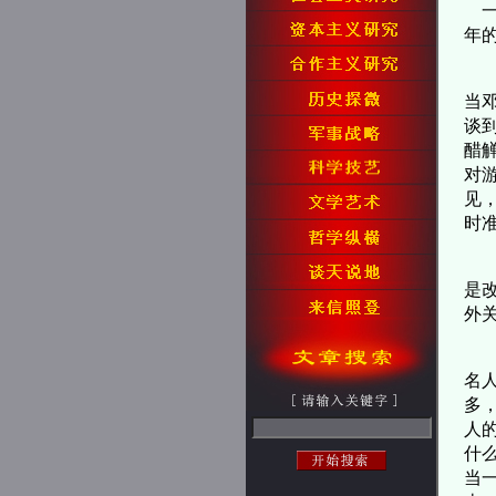
一
年
1
当
谈
醋觯
对
见
时
这
是
外
人
名
多
人
什
当