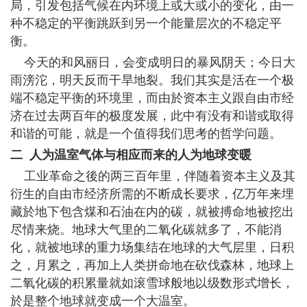
局，引发包括气候在内环境上或大或小的变化，由一
种不稳定的平衡跳跃到另一个能量层次的不稳定平
衡。
今天的和风丽日，会变成明日的暴风阴天；今日大
雨滂沱，明天反而干旱地裂。我们其实是活在一个极
端不稳定平衡的环境里，而由於资本主义跟自由市经
济在过去两百年的极度发展，此中有没有和谐或取得
和谐的可能，就是一个值得我们思考的哲学问题。
二 人为温室气体与相应而来的人为地球变暖
工业革命之後的两三百年里，伴随着资本主义及其
衍生的自由市经济所需的不断成长要求，亿万年来埋
藏於地下包含煤和石油在内的碳，就被搏命地被挖出
尽情来烧。地球大气里的二氧化碳就多了，不能消
化，就被地球的重力场集结在地球的大气层里，日积
之，月累之，再加上人类拼命地在砍伐森林，地球上
二氧化碳的积累量就如滚雪球般地以级数形式增长，
於是整个地球就变成一个大温室。