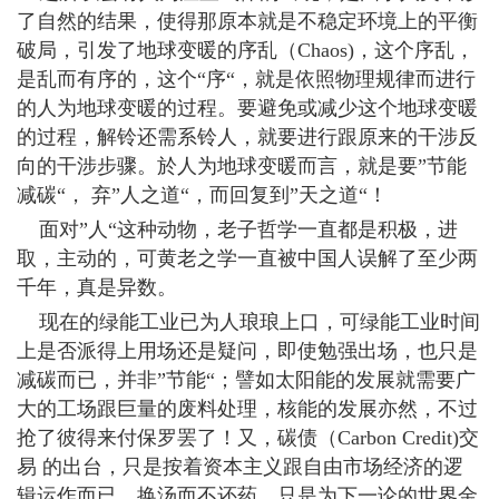
了自然的结果，使得那原本就是不稳定环境上的平衡
破局，引发了地球变暖的序乱（Chaos)，这个序乱，
是乱而有序的，这个“序“，就是依照物理规律而进行
的人为地球变暖的过程。要避免或减少这个地球变暖
的过程，解铃还需系铃人，就要进行跟原来的干涉反
向的干涉步骤。於人为地球变暖而言，就是要”节能
减碳“， 弃”人之道“，而回复到”天之道“！
面对”人“这种动物，老子哲学一直都是积极，进
取，主动的，可黄老之学一直被中国人误解了至少两
千年，真是异数。
现在的绿能工业已为人琅琅上口，可绿能工业时间
上是否派得上用场还是疑问，即使勉强出场，也只是
减碳而已，并非”节能“；譬如太阳能的发展就需要广
大的工场跟巨量的废料处理，核能的发展亦然，不过
抢了彼得来付保罗罢了！又，碳债（Carbon Credit)交
易 的出台，只是按着资本主义跟自由市场经济的逻
辑运作而已，换汤而不还药，只是为下一论的世界金