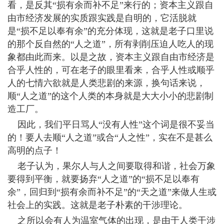
看，是反其“损有余而补不足”来行的；资本主义跟自
由市经济发展的实质跟实践是自明的，它活脱就
是“损不足以奉有余”的充分体现，这就是老子口里说
的那个反自然的“人之道”，所有剥削压迫人吃人的现
象都由此而来。以是之故，资本主义跟自由市经济是
合乎人性的，可在老子的眼里看来，合乎人性或顺乎
人的七情六欲就是人类悲剧的来源，换句话来说，
顺“人之道”的这个人类的本身就是大大小小的悲剧制
造工厂。
因此，我们平日骂人“没有人性”这个词是很不妥当
的！要人去顺“人之道”或合“人之性”，实在不是甚么
高明的点子！
老子认为，果尔人与人之间要取得和谐，社会万象
要得到平衡，就要扬弃“人之道”的“损不足以奉有
余”，回归到“损有余而补不足”的“天之道”来做人生或
社会上的实践。这就是老子朴素的干涉理论。
之所以会有人为温室气体的出现，是由于人类干涉