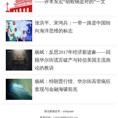
——评李东宏“胡鞍钢是对的”一文
张洪平、宋鸿兵：一带一路是中国转
向海洋思维的标志
杨斌：反思2017年经济新迹象——回
顾华尔街谎言破产与轻信美国主流舆
论的教训
杨斌：特朗普行情、华尔街高管疯狂
套现与金融海啸前兆
新法家微信号：xinfajianet
联系信箱：xinfajia8888@163.com