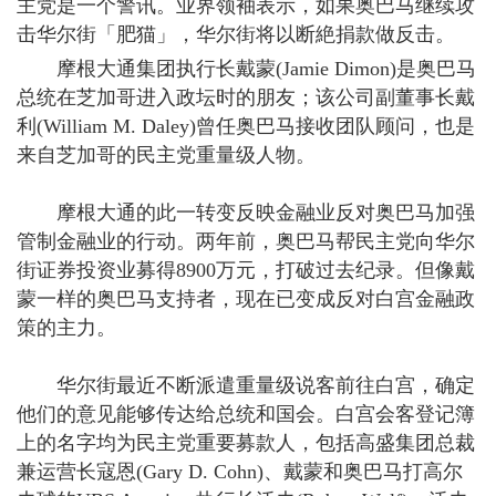
主党是一个警讯。业界领袖表示，如果奥巴马继续攻
击华尔街「肥猫」，华尔街将以断絶捐款做反击。
摩根大通集团执行长戴蒙(Jamie Dimon)是奥巴马
总统在芝加哥进入政坛时的朋友；该公司副董事长戴
利(William M. Daley)曾任奥巴马接收团队顾问，也是
来自芝加哥的民主党重量级人物。
摩根大通的此一转变反映金融业反对奥巴马加强
管制金融业的行动。两年前，奥巴马帮民主党向华尔
街证券投资业募得8900万元，打破过去纪录。但像戴
蒙一样的奥巴马支持者，现在已变成反对白宫金融政
策的主力。
华尔街最近不断派遣重量级说客前往白宫，确定
他们的意见能够传达给总统和国会。白宫会客登记簿
上的名字均为民主党重要募款人，包括高盛集团总裁
兼运营长寇恩(Gary D. Cohn)、戴蒙和奥巴马打高尔