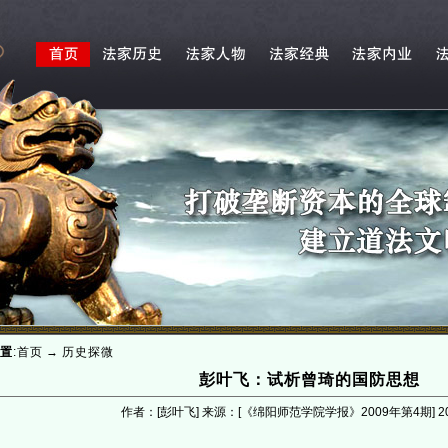
置
:
首页
→
历史探微
彭叶飞：试析曾琦的国防思想
作者：[彭叶飞] 来源：[《绵阳师范学院学报》2009年第4期]
2