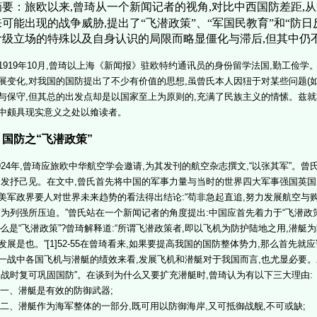
要：旅欧以来,曾琦从一个新闻记者的视角,对比中西国防差距,从
可能出现的战争威胁,提出了“飞潜政策”、“军国民教育”和“防日
阶级立场的特殊以及自身认识的局限而略显僵化与滞后,但其中仍
19年10月,曾琦以上海《新闻报》驻欧特约通讯员的身份留学法国,勤工俭学
展变化,对我国的国防提出了不少有价值的思想,虽曾氏本人因狃于对某些问题(如
与保守,但其总的出发点却是以国家至上为原则的,充满了民族主义的情愫。兹就
中颇具现实意义之处以飨读者。
、国防之“飞潜政策”
24年,曾琦应旅欧中华航空学会邀请,为其发刊的航空杂志撰文,“以张其军”。
,发抒己见。在文中,曾氏首先将中国的军事力量与当时的世界四大军事强国英国
美军政界要人对世界未来趋势的看法得出结论:“苟非急起直追,努力发展航空与
而为列强所压迫。”曾氏站在一个新闻记者的角度提出:中国应首先着力于“飞潜政
是“飞潜政策”?曾琦解释道:“所谓飞潜政策者,即以飞机为防护陆地之用,潜艇为
发展是也。”[1]52-55在曾琦看来,如果要提高我国的国防整体势力,那么首先
一战中各国飞机与潜艇的绩效来看,发展飞机和潜艇对于我国而言,也尤显必要。
,战时复可巩固国防”。在谈到为什么又要扩充潜艇时,曾琦认为有以下三大理由:
、潜艇是有效的防御武器;
、潜艇作为海军整体的一部分,既可用以防御海岸,又可抵御战舰,不可或缺;