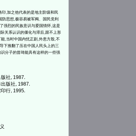
烙印,加之他代表的是地主阶级和民
国防思想,极容易被军阀、国民党利
了强烈的民族意识与爱国情怀,这是
国际关系认识的僵化与滞后,跟不上形
能,当时中国内忧正剧,外患方殷,不
领导下推翻了压在中国人民头上的三
知识分子的曾琦能具有这样的一些强
社, 1987.
版社, 1987.
行, 1995.
义