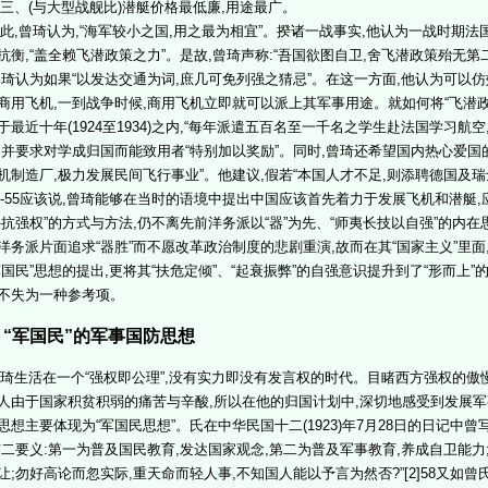
、(与大型战舰比)潜艇价格最低廉,用途最广。
,曾琦认为,“海军较小之国,用之最为相宜”。揆诸一战事实,他认为一战时期法
抗衡,“盖全赖飞潜政策之力”。是故,曾琦声称:“吾国欲图自卫,舍飞潜政策殆无第
曾琦认为如果“以发达交通为词,庶几可免列强之猜忌”。在这一方面,他认为可以
商用飞机,一到战争时候,商用飞机立即就可以派上其军事用途。就如何将“飞潜政
于最近十年(1924至1934)之内,“每年派遣五百名至一千名之学生赴法国学习
。并要求对学成归国而能致用者“特别加以奖励”。同时,曾琦还希望国内热心爱国的
机制造厂,极力发展民间飞行事业”。他建议,假若“本国人才不足,则添聘德国及
]52-55应该说,曾琦能够在当时的语境中提出中国应该首先着力于发展飞机和潜艇
外抗强权”的方式与方法,仍不离先前洋务派以“器”为先、“师夷长技以自强”的内
洋务派片面追求“器胜”而不愿改革政治制度的悲剧重演,故而在其“国家主义”里面,
军国民”思想的提出,更将其“扶危定倾”、“起衰振弊”的自强意识提升到了“形而上”
不失为一种参考项。
、“军国民”的军事国防思想
生活在一个“强权即公理”,没有实力即没有发言权的时代。目睹西方强权的傲
人由于国家积贫积弱的痛苦与辛酸,所以在他的归国计划中,深切地感受到发展
思想主要体现为“军国民思想”。氏在中华民国十二(1923)年7月28日的日记中曾
有二要义:第一为普及国民教育,发达国家观念,第二为普及军事教育,养成自卫能力
让;勿好高论而忽实际,重天命而轻人事,不知国人能以予言为然否?”[2]58又如曾氏在