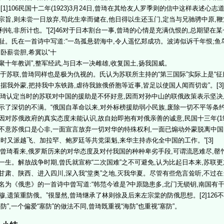
。[1]106民国十二年(1923)3月24日,曾琦在其给友人罗季则的信中这样表述心
宗旨,则未尝一日放弃,苟此生幸而健在,他日得以生还玉门,定当与兄驰骋中原,鞭
利钝,非所计也。”[2]46对于日本割台一事,曾琦的心情是充满仇恨的,总期望在
耻。氏在一首诗中写道:“一岛孤悬碧海中,令人遥忆郑成功。波涛似诉千年恨;鱼鸟应
,卧薪尝胆,希冀以“十
聚十年教训”,整军经武,与日本一决雌雄,收复国土,扬我国威。
苏联,曾琦同样也是极为仇视的。氏认为苏联所主持的“第三国际”实际上是“征
如据我外蒙,把持我中东铁路,虐待我旅俄侨胞等近事,皆足以使国人闻而切齿”。[3]
认定当时的苏联对中国的援助是不怀好意,因而对孙中山的联俄政策表示坚决
示了深切的不满。“俄国自革命以来,对外标榜援助弱小民族,废除一切不平等条
因对苏俄政府的真实态度未能认识,故自始即抱有对俄亲善的诚意,民国十三年(19
不意苏俄口是心非,一面宣言放弃一切对华的特殊权利,一面已煽动外蒙脱离中国
同时又派越飞、加拉罕、鲍罗廷等共党渠魁,来华主持赤化全中国的工作。”[3]
琦看来,俄罗斯历来的对华态度及对付我国的种种卑劣手段,可谓流恶难尽,罄
一生。解放战争时期,曾氏就宣称“二次国难”之不可避免,认为比起日本来,苏联
甘肃、陕西、进入四川,深入我“堂奥”之地,灭我华夏。尽管有些危言耸听,不过在当
名为《俄患》的一首诗中曾写道:“韩范今谁是?中原隐患多,北门无锁钥,南国有
穆,遗策重防俄。”很显然,曾琦继承了林则徐及后来左宗棠的防俄思想。[2]126
海防”,一个偏爱“塞防”的做法不同,曾琦既重视“海防”也重视“塞防”。