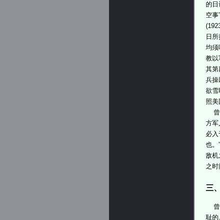
的日
空事
(192
日所
均须
教以
其第
兵操
欲雪
照美
曾琦
方军
必入
也。
敌机
之时
三
曾琦
耻的