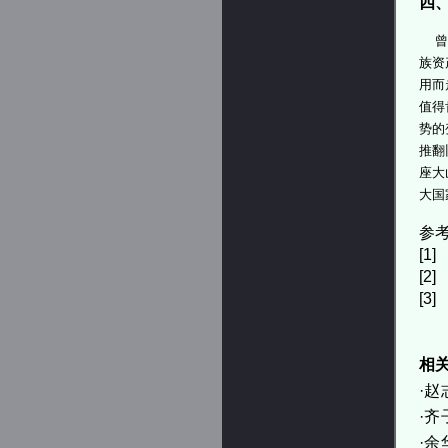
四
曾琦
族资
用而
值得
势的
推翻
座大
大国
参考
[1
[2
[3
相
·
赵
·
齐
·
余