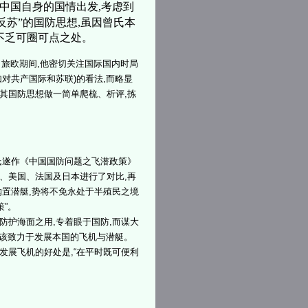
中国自身的国情出发,考虑到
反苏”的国防思想,虽因曾氏本
不乏可圈可点之处。
。旅欧期间,他密切关注国际国内时局
对共产国际和苏联)的看法,而略显
其国防思想做一简单爬梳、析评,拣
曾氏遂作《中国国防问题之飞潜政策》
、美国、法国及日本进行了对比,再
购置潜艇,势将不免永处于半殖民之境
策”。
防护海面之用,专着眼于国防,而谋大
就应该致力于发展本国的飞机与潜艇。
发展飞机的好处是,“在平时既可便利