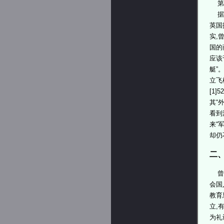
第三
据此
英国
实,
国的
应该
艇”
立飞
[1
其“
看到
来“
却仍
二
曾琦
会国
教育
立,
为礼