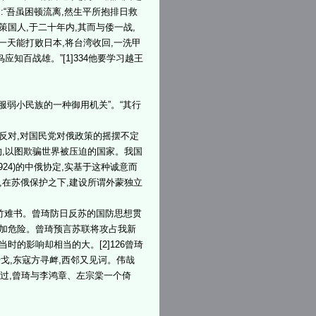
志道:“吾虽困顿流离,然生平所抱排日救
策国人,于二十年内,其而与倭一战,
某一天能打败日本,将台湾收回,一洗甲
知百战雄。”[1]334他要学习越王
服弱小民族的一种御用机关”。“其行
反对,对国民党对俄政策的摇摆不定
约,以图欺骗世界被压迫的国家。我国
24)的中俄协定,实基于这种诚意而
,在苏俄保护之下,建设所谓外蒙独立
竹难书。曾琦防日反苏的国防思想贯
更加危险。曾琦预言苏联将攻占我新
时的影响却相当的大。[2]126曾琦
干戈,东寇方寻衅,西邻又见诃。伟哉
不过,曾琦与李鸿章、左宗棠一个倚