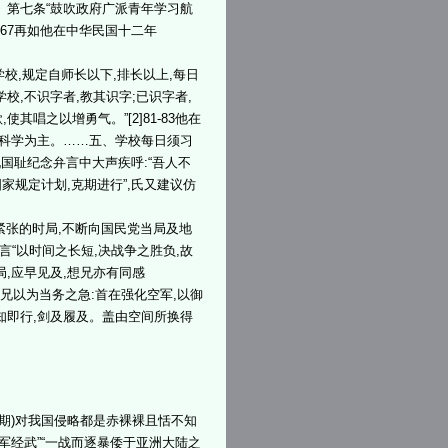
、第七条“鼓吹政府广派青年学习航
]67再如他在中华民国十二年
学校,规定自师长以下,排长以上,每日
校,不识字者,教其识字;已识字者,
唱之以增勇气。”[2]81-83他在
励科学为主。……五、学校每日须习
五九国耻纪念弁言中大声疾呼:“吾人不
家规定计划,克期进行”,氏又建议仿
紧张的时局,不断向国民党当局及地
言“以时间之长短,决战争之胜负,故
局,应早见及,想兄亦有同感
:“愚兄以为当务之急:首在强化空军,以御
知即行,剑及履及。盖由空间所换得
期)对我国侵略都是赤裸裸且恬不知
军经武”“一战而逐暴倭于亚洲大陆之