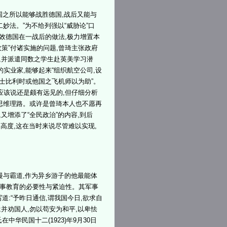
国之所以能够战胜德国,战后又能与
二妙法。”为不给列强以“威胁论”口
仿效德国在一战后的做法,极力增置本
策”付诸实施的问题,曾琦主张政府
航空,并派遣同数之学生赴英美学习潜
实业家,能够起来“组织航空公司,设
瑞士比利时或他国之飞机师以为助”。
,应该说还是颇有远见的,但仔细分析
在思维理路。或许是曾琦本人也不愿再
又增添了“全民政治”的内容,到后
的高度,这在当时来说尽管难以实现,
慢与霸道,作为异乡游子的他最能体
军事教育的必要性与紧迫性。其军事
写道:“予昨日通信,谓我国今日,欲求自
;并劝国人,勿以苟安为和平,以卑怯
中华民国十二(1923)年9月30日