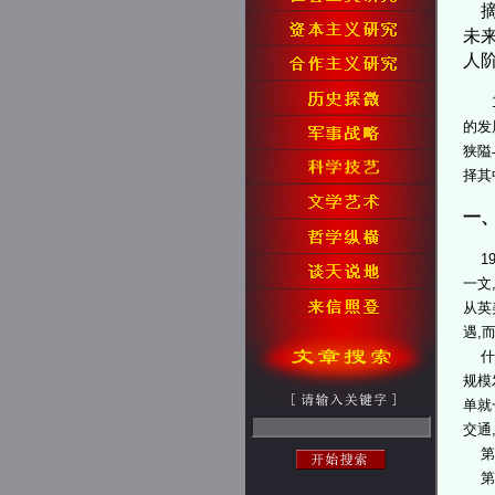
摘
未来
人
19
的发
狭隘
择其
一
19
一文
从英
遇,
什么
规模
单就
交通
第一
第二