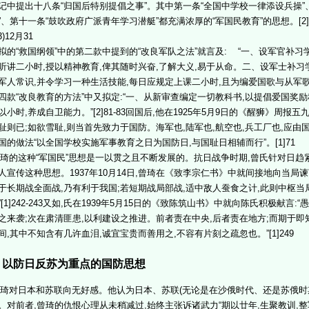
记中提出十八条“归国后特别提倡之事”。其中第一条“全国中学校一律添设兵操”
”、第十一条“鼓吹政府广派青年学习潜艇”都充满浓厚的“军国民教育”的思想。[2
3)12月31
拟的“救国纲领”中的第二款中提到的“改良军队之法”就言及: “一、设军官补习
听讲二小时,授以精神教育,俾其随时兴奋,了解大义,易于从命。二、设军士补习学
军人常识,并令学习一种生活技能,每日应规定上课二小时,且为编爱国歌与从军歌,使其
四款“改良教育的方法”中又拟定:“一、从新审查编定一切教科书,以提倡爱国奖
以小时,养成自卫能力。”[2]81-83回国后,他在1925年5月9日的《醒狮》周报
耻则已;如欲雪耻,则当首先致力于国防。海军也,陆军也,航空也,兵工厂也,应由国
国的做法“以全国学校实施军事教育之日为国防日,与国耻日相辅而行”。[1]71
的这种“军国民”思想是一以贯之且不断发展的。抗日战争时期,曾氏针对日趋
人宣传这种思想。1937年10月14日,曾琦在《致李宗仁书》中就间接地向当局谏
于长期战全面战,乃有利于我国;若短期战局部战,适中敌人蚕食之计,此则中枢当
”[1]242-243又如,氏在1939年5月15日的《致陈筑山书》中就向陈氏积极献言
之来袭;次在肃清匪患,以利建设之推进。前者责在中央,后者责在地方;而期于即
间,其中不知含有几许血泪,诚宜宝贵而善用之,不容有片刻之疏忽也。”[1]249
、以防日反苏为重点的国防思想
对日本和苏联向无好感。他认为日本、苏联(无论是在沙俄时代、还是苏俄时
。对前者,曾琦的仇恨心理从未稍减过,始终主张诉诸武力“期以廿年,生聚教训,整