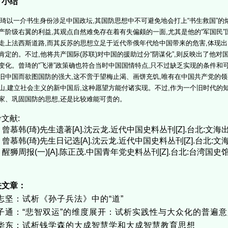
、小结
以一介书生身份涉足中国政坛,其国防思想中不可避免地会打上“书生救国”的
产阶级右翼的利益,其观点自然难免存在着有失偏颇的一面,尤其是他的“军国民”
走上法西斯道路,而其反苏的思想立足于近代帝俄年代给中国带来的危害,体现出
肯定的。不过,他将共产国际(苏联)对中国的援助过分“阴谋化”,则反映出了他对
变化。曾琦的“飞潜”政策确也符合当时中国国情特点,只不过缺乏实现的条件和可
旧中国而欲图国防的强大,这不啻于望梅止渴、画饼充饥,唯有在中国共产党的
山,建立社会主义的新中国后,这种愿望方能付诸实现。不过,作为一个旧时代的
家、巩固国防的思想,还是比较难能可贵的。
文献:
] 曾慕韩(琦)先生遗著[A].沈云龙.近代中国史料丛刊[Z].台北:文海出版
] 曾慕韩(琦)先生日记选[A].沈云龙.近代中国史料丛刊[Z].台北:文海出
] 醒狮周报(一)[A].陈正茂.中国青年党史料丛刊[Z].台北:台湾国史馆印
关文章：
志坚：试析《孙子兵法》中的“道”
子通：“悲智双运”的维度展开：试析实践性与大众化的普遍意
华东：试析钱学森的大成智慧学和大成智慧教育思想