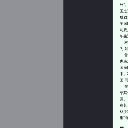
外”
国之
成败
午国
勾践
年生
对于
为,
曾琦
也表
国民
来。
国,
在曾
穿其
疆、
在其
林少
重“