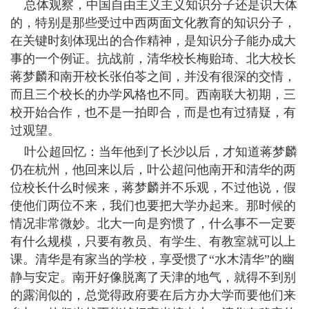
总体观察，中国自由主义主义知识分子还是识大体
的，特别是那些受过中西两面文化教育的知识分子，
在关键时刻体现出的合作精神，是知识分子能办成大
事的一个例证。抗战前，清华校长梅贻琦、北大校长
蒋梦麟和南开校长张伯苓之间，并没有很深的交情，
而且三个校长的办学风格也不同。西南联大初期，三
校开始合作，也不是一拍即合，而是也有过猜疑，有
过观望。
叶公超回忆：当年他到了长沙以后，才知道蒋梦麟
仍在杭州，他回来以后，叶公超问他南开和清华的两
位校长什么时候来，蒋梦麟并不乐观，不过他说，假
使他们两位不来，我们也要把大学办起来。那时候的
情况非常微妙。北大一向是穷惯了，什么事不一定要
有什么规模，只要有教员、有学生、有教室就可以上
课。清华是有家当的学校，享受惯了“水木清华”的幽
静与安定。南开好像脱离了天津的地气，就得不到别
的露润似的，总觉得政府要在后方办大学而要他们来