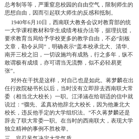
总考制等等，严重窒息校园的自由空气，限制师生的
思想自由，因而引起联大师生的反感和抵制。
1940年6月10日，西南联大教务会议对教育部的统
一大学课程教材和学生成绩考核办法等，据理抗驳，
要求教育当局给予学校更多的教学自由，不必“刻板
文章，勒令从同”，明确表示“盖本校承北大、清华、
南开三校之旧，一切设施均有成熟，行之多年，纵不
敢谓极有成绩，亦可谓当无流弊，似不必轻易更
张”。
对外在干扰是这样，对自己也是如此。蒋梦麟在出
任行政院秘书长以后，当时没有立即辞去西南联大常
委（相当北大校长）一职。江泽涵在给胡适的信中就
说过：“骝先、孟真劝他辞北大校长，因为他兼北大
校长，违反他手定的大学组织法。”不久蒋梦麟还是
辞去了联大常委一职。在当时的西南联大，表现大学
独立精神的事例不胜枚举。
三、容忍风气决定大学气质