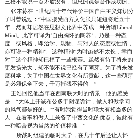
三校不能说一点矛盾没有，但总的说是合作成功的。
张东荪在上世纪四十年代评价中国自由主义知识分
子时曾说过：“中国接受西方文化虽只短短将近五十
年，然而却居然在思想文化界中养成一种所谓Liberal
Mind。此字可译为‘自由胸怀的陶养’，乃是一种态
度，或风格，即治学、观物、与对人的态度或性情，
亦可说一种精神”。这种精神“为时虽然不太长，幸而
对于这个精神却已植了一些根基。虽然有待于将来的
更发扬光大，却不能不说已经有了萌芽。为了将来发
展科学，为了中国在世界文化有所贡献，这一些萌芽
是必须保全下去，千万摧残不得的。”
王浩回忆他当年在西南联大时的情景，他的感受
是：“大体上开诚布公多于阴谋诡计，做人和做学问
的风气都是好的。”“有时我觉得当时联大有相当多的
人，在看事和做人上兼备了中西文化的优点，彼此有
一种暗合视为当然的价值标准。”
一所战时组建的临时大学，在几十年后还让人怀