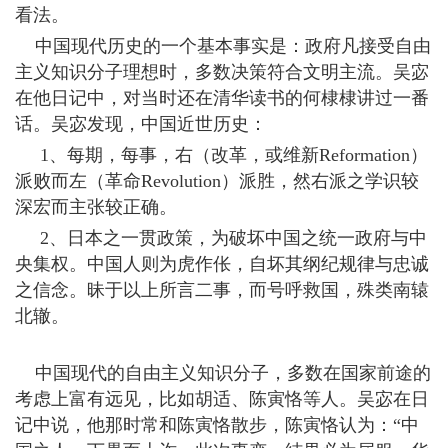
看法。
中国现代历史的一个基本事实是：政府凡接受自由
主义知识分子理想时，多数决策符合文明主流。吴宓
在他日记中，对当时还在清华读书的何棣棣讲过一番
话。吴宓发现，中国近世历史：
1、每期，每事，右（改革，或维新Reformation）
派败而左（革命Revolution）派胜，然右派之学识较
深宏而主张较正确。
2、日本之一贯政策，为破坏中国之统一政府与中
央集权。中国人则为虎作伥，自坏其纲纪规律与忠诚
之信念。昧于以上所言二事，而号呼救国，殊类南辕
北辙。
中国现代的自由主义知识分子，多数在国家前途的
考虑上富有远见，比如胡适、陈寅恪等人。吴宓在日
记中说，他那时常和陈寅恪散步，陈寅恪认为：“中