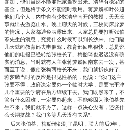
参加，他们当然不能够把家当挖出来。清华有稳定的
基金，但是格于条文不能随时动用。蒋梦麟和叶公超
他们几个人，内中也有少数清华南开的教授，天天没
事就出去游览山水。晚上聊天的时候，三校同床异梦
的情况，大家都避免表露出来。大家总是要打听张伯
苓先生的消息，究竟什么时候可以到长沙来。他们隔
几天就向教育部去电催驾，教育部回电很快，总是说
他们的电报已经转给张校长了。梅贻琦也迟迟没有确
实的消息。当时就有人主张蒋梦麟回南京去一次，甚
而至于说，假使张梅两校长不来，我们就拆伙好了。
蒋梦麟当时的反应是很见性格的，他说：“你们这主
张要不得，政府决定要办一个临时大学，是要把平津
几个重要的学府在后方继续下去。我们既然来了，不
管有什么困难，一定要办起来，不能够因为张伯苓先
生不来，我们就不办了。这样一点决心没有，还谈什
么长期抗战？我们多等几天没有关系”。
后来张伯苓、梅贻琦都到了昆明，联大前后9年，