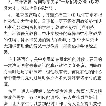
3、主张恢复“有同等学力者”一条招考办法（以救
济天才，以阻止作伪犯罪）。
4、 教育应该独立，其涵义有三：① 现任官吏不得
作公私立大学校长、董事长，更不得滥用政治势力以
国家公款津贴所长的学校；② 政治势力（党的势
力）不得侵入教育，中小学校长的选择与中小学教员
的任聘，皆不得受党的势力的影响；③ 中央应禁止
无知疆吏用他的偏见干涉教育，如提倡小学读经之
类。
庐山谈话会，是中华民族在最危机的时候，召开的
一次决定国家未来命运的真正政治协商会议。国民政
府当时还请了郭沫若，但他没有去。何廉在他的回忆
录中曾专门提到过当时蒋介石看到郭沫若名单时的态
度。
按照一般人的理解，战争爆发以后，教育也应该根
据战争需要，做出相应的调整。有人主张成立短训
班，让大学生可以参加战时工作，有人甚至提出要停