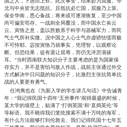
国之人，下愚而上诈。此次事变，结果必为屈服。华
北与中央皆无志抵抗。且抵抗必亡国，屈服乃上策。
保全华南，悉心备战；将来或可逐渐恢复，至少中国
尚可偏安苟存。一战则全局覆没，而中国永亡矣云
云。寅恪之意，盖以胜败系于科学与器械军力，而民
气士气所补实微。况中国之人心士气亦虚骄怯懦而极
不可恃耶。宓按寅恪乃就事实，凭理智，以观察论
断。但恐结果，徒有退让屈辱，而仍无淬厉湔祓
耳。”当时西南联大知识分子主要考虑的是为国家保
存实力，并不是害怕与敌人作战，战前主张通过外交
方式解决中日问题的知识分子，比激烈主张抗简单抗
战的人要更有勇气。
任鸿隽也在《为新入学的学生讲几句话》中告诫青
年：“我记得民国十四年‘五卅事件’闹得最盛的时候，
某大学的墙壁上，贴满了‘打倒英国’和‘直捣英伦’等
等标语。我不晓得我们笼统搜索不满十万吨的海军，
有什么方法能够打到伦敦去。我们记得民国十七年五