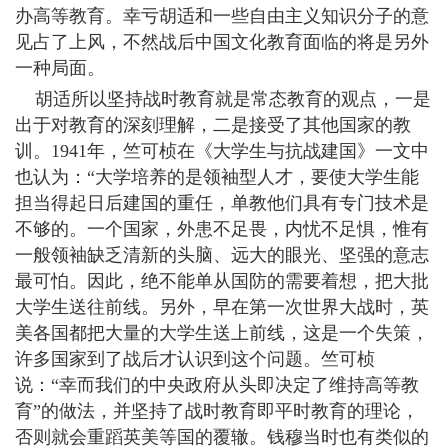
办高等教育。幸亏胡适和一些自由主义知识分子的意
见占了上风，不然战后中国文化教育面临的将是另外
一种局面。
胡适所以坚持战时教育就是常态教育的观点，一是
出于对教育的深刻理解，二是接受了其他国家的教
训。1941年，竺可桢在《大学生与抗战建国》一文中
也认为：“大学培养的是领袖型人才，要使大学生能
担当得起日后建国的重任，单教他们具有专门技术是
不够的。一个国家，外患不足畏，内忧不足惧，惟有
一般领袖缺乏清新的头脑、远大的眼光、坚强的意志
最可怕。因此，绝不能单从国防的需要着想，把大批
大学生送往前线。另外，早在第一次世界大战时，英
美各国都把大量的大学生送上前线，这是一个失策，
许多国家到了战后才认识到这个问题。竺可桢
说：“幸而我们的中央政府从头即决定了维持高等教
育”的做法，并坚持了战时教育即平时教育的理论，
否则就会重蹈英美等国的覆辙。钱穆当时也有类似的