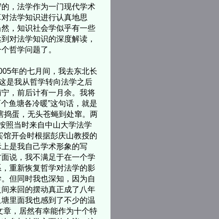
守的，法学作为一门现代学术
算对法学知识进行认真地思
当然，知识社会学似乎有一些
达到对法学知识的深度解读，
一个哲学问题了。
05年的七月间，我去东北长
，这是我从哲学转向法学之后
南宁，前后计有一月余。我将
两个鱼塘各冷暖”这句话，就是
瞎捣蛋，无头苍蝇到处窜。两
，按照当时来自中山大学法学
苑宾馆开会时根据彭庆山教授的
际上是我自己学术形象的写
方面说，我不满足于在一个学
系，重新恢复哲学对法学的影
学。但同时我也深知，因为自
之间来回的摆动真正成了八年
鱼塘里面我也感到了不少的温
文章，居然有幸能作为十个特