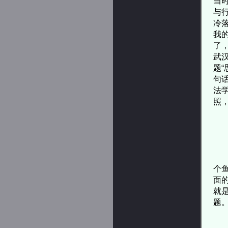
当
与
冷
我
了
武
题
句
法
照
今
个
面
就
题
我