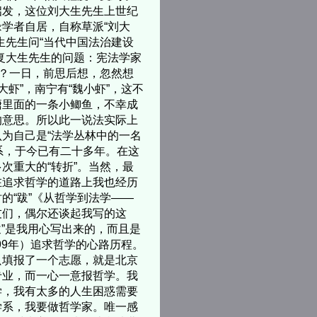
启发，这位刘大生先生上世纪
学者自居，自称草派“刘大
生先生问“当代中国法治建设
复大生先生的问题：宪法学家
处？一日，前思后想，忽然想
大虾”，南宁有“魏小虾”，这不
塘里面的一条小鲫鱼，不幸成
的意思。所以此一说法实际上
为自己是“法学丛林中的一名
学系，于今已有二十多年。在这
次重大的“转折”。当然，最
在追求哲学的道路上我也经历
的“跋”《从哲学到法学——
友们，偶尔还谈起我写的这
跋”是我用心写出来的，而且是
99年）追求哲学的心路历程。
只填报了一个志愿，就是北京
专业，而一心一意报哲学。我
学，我有太多的人生困惑需要
学系，我要做哲学家。唯一感