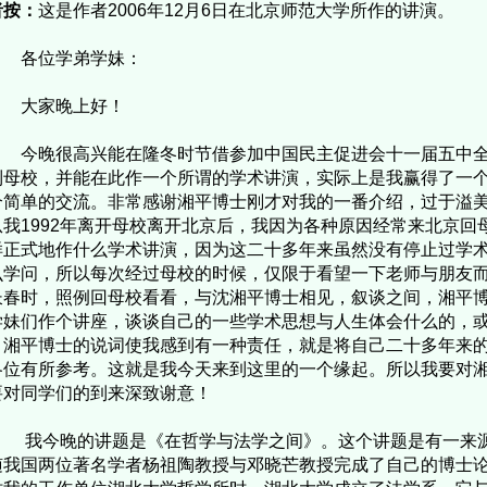
者按：
这是作者2006年12月6日在北京师范大学所作的讲演。
位学弟学妹：
家晚上好！
晚很高兴能在隆冬时节借参加中国民主促进会十一届五中全
到母校，并能在此作一个所谓的学术讲演，实际上是我赢得了一
个简单的交流。非常感谢湘平博士刚才对我的一番介绍，过于溢
从我1992年离开母校离开北京后，我因为各种原因经常来北京回
样正式地作什么学术讲演，因为这二十多年来虽然没有停止过学
么学问，所以每次经过母校的时候，仅限于看望一下老师与朋友
长春时，照例回母校看看，与沈湘平博士相见，叙谈之间，湘平
学妹们作个讲座，谈谈自己的一些学术思想与人生体会什么的，
。湘平博士的说词使我感到有一种责任，就是将自己二十多年来
各位有所参考。这就是我今天来到这里的一个缘起。所以我要对
要对同学们的到来深致谢意！
今晚的讲题是《在哲学与法学之间》。这个讲题是有一来源的
随我国两位著名学者杨祖陶教授与邓晓芒教授完成了自己的博士