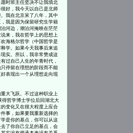
自愿时班主任坚决不让我填北
择很好，我今天以自己是北师
些。我在北京呆了八年，其中
区，我是因为保留研究生学籍
潮泊河边，潮泊河掩映在茫茫
致说来，我在哲学上的思想上
喜欢海格尔哲学（中国哲学是
解释学。如果今天我事后来追
向现实。所以，我非常赞成这
没有过自己人生的年青时代，
他只停留在理想的阶段而不能
正好表现出一个从理想走向现
重大飞跃。不过这种职业上
获得哲学博士学位后回湖北大
在的变化又在很大程度上应合
一件事，如果要我重新选择的
哲学是你的基点，你可以从这
失去了你自己立足的基点，会
。其实没有师承本来没有关系