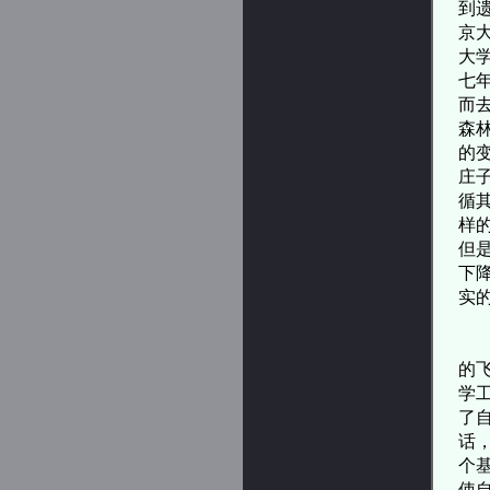
到
京
大
七
而
森
的
庄
循
样
但
下
实
而
的
学
了
话
个
使