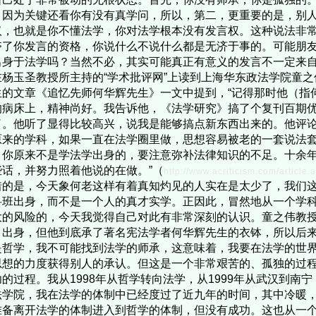
，因为关键还看你有没有真学问，所以，第二，更重要的是，别
汉，也就是你不懂法学，你对法学根本没有发言权。这种说法非
夺了你发言的资格，你说什么不说什么都是无济于事的。可能朋
出身于法学吗？当然不必，其实可能真正有意义的发言不一定来
在杨玉圣教授所主持的“学术批评网”上读到上海华东政法学院童
生的文章《追忆先师何华辉先生》一文中提到，“记得那时他（指
的病床上，精神尚好。我告诉他，《法学研究》搞了个复刊百期
了。他听了显得比较高兴，说我是能够搞点新东西出来的。他评
原来的学科，如果一直在法学圈里做，思想容易被老的一套说法
，你原来不是学法学出身的，要注意弥补法律知识的不足。十余
些话，并努力照着他说的在做。”（
http://www.acriticism.com/artic
惜的是，今天象何老这样有着真知灼见的人实在是太少了，我们
科班出身，而不是一个人的真才实学。正因此，冒然地从一个学
大的风险的，今天我觉得自己对此有非常深刻的认识。童之伟教
）出身，但他到底承了著名宪法学者何华辉先生的衣钵，所以后
是哲学，我不可能找到法学的师承，这意味着，我要在法学的世
思想的力度获得别人的承认。但这是一个非常艰苦的、孤独的过
功的过程。我从1998年从哲学转向法学，从1999年从武汉到南
法学院，我在法学的体制中已经度过了近九年的时间，其中冷暖
准备离开法学的体制进入到哲学的体制，但没有成功。这也从一