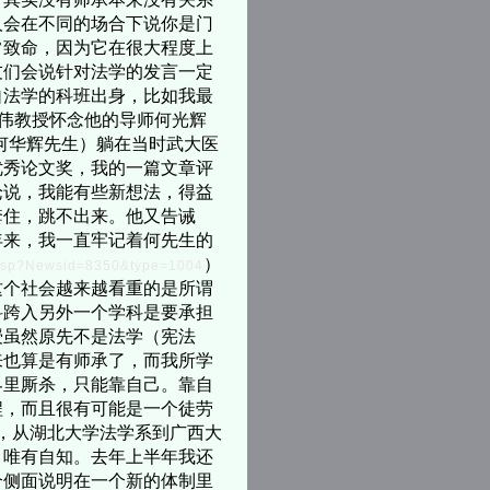
人会在不同的场合下说你是门
常致命，因为它在很大程度上
友们会说针对法学的发言一定
自法学的科班出身，比如我最
之伟教授怀念他的导师何光辉
何华辉先生）躺在当时武大医
优秀论文奖，我的一篇文章评
论说，我能有些新想法，得益
套住，跳不出来。他又告诫
年来，我一直牢记着何先生的
）
le.asp?Newsid=8350&type=1004
这个社会越来越看重的是所谓
科跨入另外一个学科是要承担
授虽然原先不是法学（宪法
来也算是有师承了，而我所学
界里厮杀，只能靠自己。靠自
程，而且很有可能是一个徒劳
宁，从湖北大学法学系到广西大
，唯有自知。去年上半年我还
个侧面说明在一个新的体制里