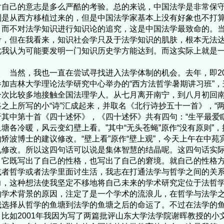
对自己的意志是多么严酷的考验。总的来说，中国法学是非常保
制是从西方移植过来的，但是中国法学家基本上没有好象也不打
，而不对法学知识进行知识论的追究，这是中国法学最致命的。
考，但在我看来，知识社会学只及于法学知识的肌肤，根本无法
此我认为可能要发明一门知识历史学方能达到。而这实际上就是
然，我也一直在尝试寻找进入法学体制的机会。去年，即20
参加吉林大学理论法学研究中心举办的“西方法哲学暑期讲习班”
一次比较多地接触全国法理学人。从七月离开南宁，到八月初回
路之上所写的小“诗”汇成起来，并取名《北行诗抄五十一首》，“
于其中第十首《四十述怀》，《四十述怀》共有四句：“生平最爱
鱼塘各冷暖，风云变幻壁上看。”其中“无头苍蝇”原作“没有原则”
的矫波博士的建议修改。“壁上看”原作“壁上观”，今天上午在中
见修改。所以这四句话可以说是集体智慧的结晶呢。这四句话实
。它既写出了自己的性格，也写出了自己的窘境。就自己的性格
或者哲学或者法学里面讨生活，我志在打通法学与哲学之间的关
力，这种想法使我坚定不移地将自己未来的学术研究定位于法哲
的学术背景的原因，注定了是一个学术的流浪儿，在哲学与法学
我选择从哲学的鱼塘到法学的鱼塘之后的命运了。不过在法学的
，比如2001年我因为写了两篇批评山东大学法学院谢晖教授的小