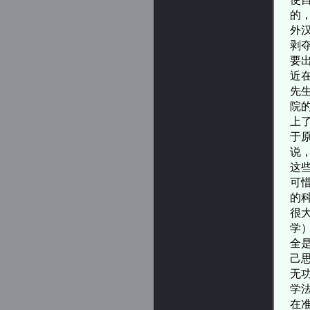
的
外
剥
要
近
先
院
上
于
说
这
可
的
很
学
全
己
无
学
在