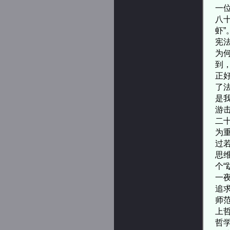
一
八
虾
宪
为
到，
正
了
是
游
二
为
过
思
个
一
追
师
上
哲