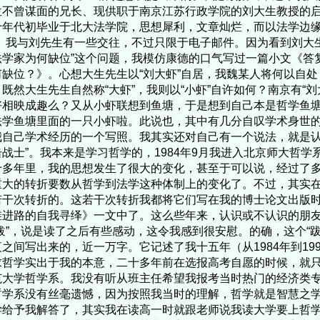
位不曾谋面的兄长、现供职于南京江苏行政学院的刘大生教授的
十年代初毕业于北大法学院，思想犀利，文章灿烂，而以法学边缘
”。我与刘先生有一些交往，不过只限于电子邮件。因为看到刘大
法学家为何缺位”这个问题，我模仿康德的口气写过一篇小文《答
何缺位？》。心想大生先生以“刘大虾”自居，我魏某人将何以自
既然大生先生自然称“大虾”，我则以“小虾”自许如何？南京有“刘
好相映成趣么？又从小虾联想到鱼塘，于是想到自己本是哲学鱼
法学鱼塘里面的一只小虾啦。此说也，其中有几分自叹学术身世
我自己学术经历的一个写照。我其实还对自己有一个说法，就是认
击战士”。我本来是学习哲学的，1984年9月我进入北京师大哲
十多年里，我的思想发生了很大的变化，甚至于可以说，经过了多
重大的转折要数从哲学到法学这种体制上的变化了。不过，其实
若干次转折的。这若干次转折我都将它们写在我的博士论文出版时
维进路的自我寻绎》一文中了。这么些年来，认识或不认识的朋
“跋”，说是读了之后有些感动，这令我感到很安慰。的确，这个“
夜之间写出来的，近一万字。它记述了我十五年（从1984年到19
求哲学实出于我的本意，二十多年前在选报高考自愿的时候，就
范大学哲学系。我没有听从班主任希望我报考当时热门的经济类
哲学系没有丝毫遗憾，因为按照我当时的理解，哲学就是智慧之
学给予我解答了，其实我在读高一时就跟老师说我读大学要上哲