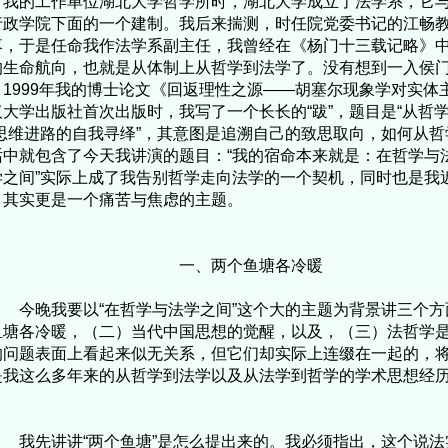
时我的工作单位湖北大学哲学所时，湖北大学成立了法学系，它
行政学院下面的一个建制。我后来揣测，时任院党委书记的江畅
落，于是任命我作法学系副主任，我曾经在《杨门十三载记略》
的生命航向，也就是从体制上从哲学到法学了。没有想到一入侯
，1999年我的博士论文《回返理性之源——胡塞尔现象学对实体
汉大学出版社首次出版时，我写了一个长长的“跋”，题目是“从哲
“思维进路的自我寻绎”，其意图是追溯自己的致思取向，如何从哲
话中就包含了今天我讲演的题目：“我的宿命本来就是：在哲学与法
学之间”实际上成了我告别哲学走向法学的一个契机，同时也是我
，其实更是一个痛苦与焦虑的主题。
一、两个鱼塘各冷暖
晚我要以“在哲学与法学之间”这个大的主题为背景讲三个方
鱼塘各冷暖，（二）当代中国思想的觉醒，以及，（三）法哲学
的问题表面上看起来似无关系，但它们却实际上连缀在一起的，
是我这么多年来的从哲学到法学以及从法学到哲学的学术思想经
。
先讲讲“两个鱼塘”是怎么提出来的。我必须指出，这个说法