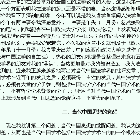
代表之一参加在烟台举办的全国性的法学教育的大会，这是我第
从一个方面表明我在法学的起点还是不错的嘛。当然这得感谢谢
襟给我留下了深刻的印象。今年可以说是我从哲学鱼塘闯入法学
为今年有两件事令我深感意外，一件事是年头（二月份）忽然接
士的电话，问我能否在中国政法大学学报《政法论坛》上发表我
音调未谐的变奏——解读八位博士对<中国法学向何处去>的评论
面刊发此文，弄得我受宠若惊，不久我的这篇小文就刊发于《政
是年尾（十一月份）我去重庆出差，中间应西南政法大学之邀作
长与中国法学的自主性》，热心的朋友们根据录音整理出来竟有
法学界的朋友对我的 “承认”，当然更加是对我的知识激励。我入
批判的。近来我正越来越多地写出对当代中国法学界的批评文章
国学术在近百年的发展之后，必须获得自主性的发展，其中法学
此，必须有大量的学子参与到包括中国法学学术的当代中国学术
来，一个有哲学学术背景的学子，理所应当对当代中国学术的自
本上就涉及到当代中国思想的觉醒这样一个重大的问题了。
二、当代中国思想的觉醒
在我就讲第二个问题，当代中国思想的觉醒问题。我认为这
问题，从而也是当代中国学术包括中国法学学术在内的一个根本