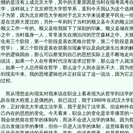
遗憾的是没有上成北京大学，其中的主要原因是当时在报考高考
大学，这样就上了北京师范大学哲学系，直到今天我认为这个选
学子为荣，因为北京师范大学相对于北京大学来说要更平民化一
年是在北师大度过的，另外一年则到了当时的顺义县今天的顺义
去顺义工作一年的。顺义县给我留下了深刻的印象。顺义县城在
林之中，当时孤身一人，常常迷失在潮泊河的茫茫森林之中。大
变化有三个阶段，第一个阶段是喜欢黑格尔哲学，第二个阶段是
子哲学），第三个阶段是喜欢胡塞尔现象学以及由此派生出来的
其中的逻辑因由，那么可以察觉到自己的思想实际上是不断地走
的说法，如果一个人在年青时代没有追求过哲学，那么这个人就
是，如果一个人总停留在哲学，那么这个人则永远长不大，因为
降到现实中来。我的思维逻辑也许正好应证了这一说法，因为它
的过程。
从理想走向现实对我来说在职业上看表现为从哲学到法学的
飞跃在很大程度上是偶然的。前已说过，我于1988年在武汉大学
工作，正好湖北大学成立法学系，我于是到了法学系。但这种外
自己内在的思想的变化。今天看来，职业上的变化是非常痛苦的
，我会依然留在哲学的体制内，而决不会进入法学的体制。因为
基点出发做法学的事情，但你一旦进入法学的体制，这意味着你
自己处于非常被动的无根状态。首先，你没有师承，你是孤独的