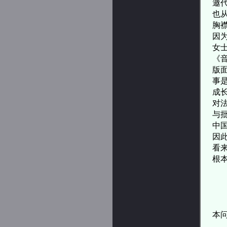
邀
也
胸
因
女
《
版
事
成
对
与
中
因
看
根
现
本