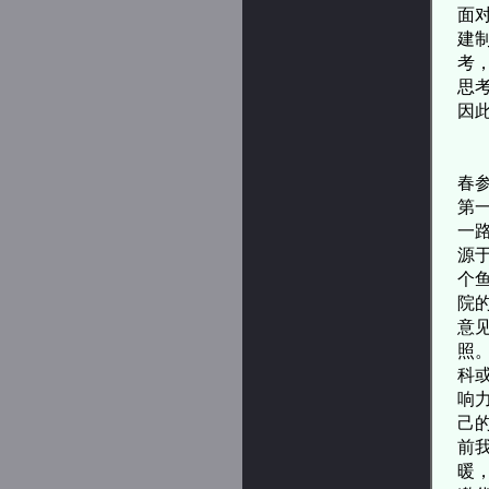
面
建
考
思
因
当
春
第
一
源
个
院
意
照
科
响
己
前
暖