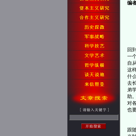
编
各
大
今
回
一
自
这
什
去
弟
助
对
也
我
跟