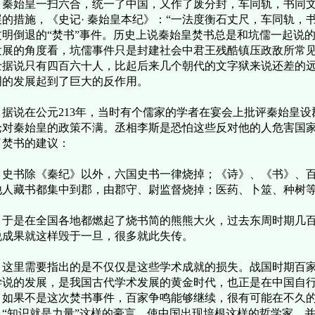
始皇一扫六合，统一了中国，又作了废分封，车同轨，书同文
展的措施，《史记· 秦始皇本纪》：“一法度衡石丈尺，车同轨，
文明倒退的“焚书”事件。历史上说秦始皇焚书总是和坑儒一起说
发展的角度看，坑儒事件只是封建社会中君王残酷镇压政敌所常
士据说只有四百六十人，比起后来几个朝代的文字狱来说还差的远
明的发展起到了巨大的反作用。
说在公元213年，当时有个儒家的学者在宴会上批评秦始皇设
论对秦始皇的政策不满。丞相李斯是恐怕这些反对他的人危害国
了焚书的建议：
书除《秦纪》以外，六国史书一律烧掉；《诗》、《书》、百
他人藏书都集中到郡，由郡守、尉监督烧掉；医药、卜筮、种树
是在全国各地都燃起了烧书简的熊熊大火，过去东周时期几百
说成果就这样毁于一旦，很多就此失传。
里需要指出的是不仅仅是这些学术成就的损失。战国时期百家
学说的发展，是我国古代学术发展的黄金时代，也正是在中国自
，如果不是这次焚书事件，百家争鸣能够继续，很有可能在不久
：“知识就是力量”这样的豪言，使中国出现培根这样的哲学家，