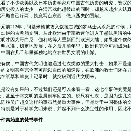
近看了不少欧美以及日本历史学家对中国古代历史的研究，赞叹
的历史投入的太少，在清宫戏此起彼出的同时，却越来越少人认
此不顾自己斤两，执意写点东西，做点匹夫的贡献。
公元前212年，阿基米德被攻入叙拉古城的罗马士兵杀死的时候
了灿烂的古希腊文明。从此欧洲由于宗教迷信进入了愚昧黑暗的
文明才因为哥白尼，伽利略等人重新回到欧洲大陆，如果这个偶
文明水准，稳定地发展，在之后几前年里，欧洲也完全可能成为
有中国在几千年里孤独地站立在世界文明的山巅。
独有偶，中国古代文明也遭遇过七次类似的重大打击，如果不是
烂的文明甚至完全有可能以自己的加速度，在欧洲的教士们还在
式在纸草和羊皮上记录时，就突破到近代文明来。
史是没有如果的，不过我们还是可以来看一看，这七个事件究竟
轮，甚至于将文明的发展倒车回去的。说只有七次，是因为这几
似陈胜吴广起义这样的事虽然是重大事件，但是对于中国整体的
，特别是对于科学文明来说，并起不到什么决定性的作用，因
一件秦始皇的焚书事件