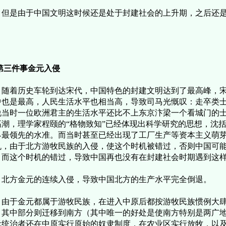
是由于中国文明这时候还是处于封建社会的上升期，之后还是
。
第三件事金元入侵
着历史车轮到达宋代，中国特色的封建文明达到了最高峰，宋
中也是最高，人民生活水平也相当高，导致司马光慨叹：走卒类
说当时一位欧洲君主的生活水平还比不上东京汴梁一个看城门的
高潮，理学家程颐的“格物致知”已经体现出科学研究的思想，沈
界最领先的水准。而当时甚至已经出现了工厂生产等资本主义萌
机，由于北方游牧民族的入侵，使这个时机被错过，否则中国可
，而这个时机的错过，导致中国再也没有在封建社会时期遇到这
方金元的连续入侵，导致中国北方的生产水平完全倒退。
于金元都属于游牧民族，在进入中原后都按游牧民族惯例大肆
，其中部分则迁移到南方（其中唯一的好处是使南方特别是两广
元统治者还在中原实行原始的奴隶制度，在农业区实行放牧，以