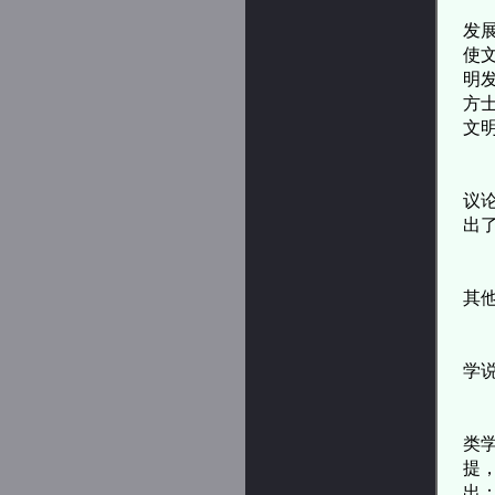
秦
发
使
明
方
文
据
议
出
史
其
于
学
这
类
提
出