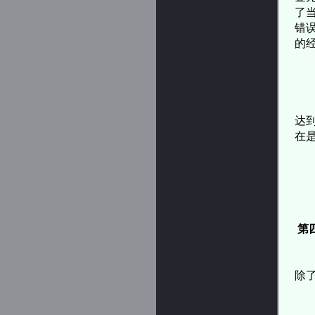
了
错
的
而
当
达
在
可
因
第
这
除
还