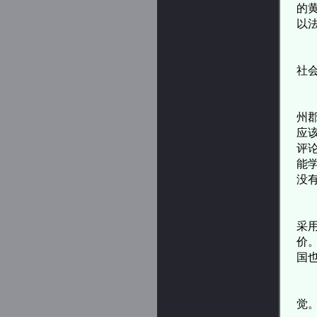
的
以
可
社
《
州
应
评
能
没
这
采
价
国
于
觉