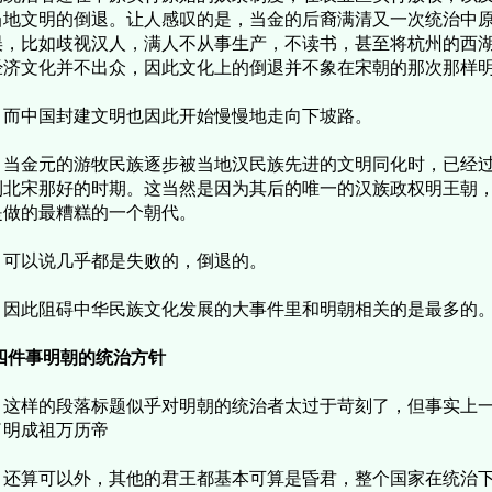
当地文明的倒退。让人感叹的是，当金的后裔满清又一次统治中
误，比如歧视汉人，满人不从事生产，不读书，甚至将杭州的西
经济文化并不出众，因此文化上的倒退并不象在宋朝的那次那样
中国封建文明也因此开始慢慢地走向下坡路。
金元的游牧民族逐步被当地汉民族先进的文明同化时，已经过
到北宋那好的时期。这当然是因为其后的唯一的汉族政权明王朝
是做的最糟糕的一个朝代。
以说几乎都是失败的，倒退的。
此阻碍中华民族文化发展的大事件里和明朝相关的是最多的
四件事明朝的统治方针
样的段落标题似乎对明朝的统治者太过于苛刻了，但事实上一
了明成祖万历帝
算可以外，其他的君王都基本可算是昏君，整个国家在统治下