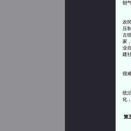
朝
自
农
压
古
家
业
建
在
很
与
统
化
第
朱