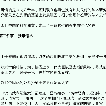
惜的是从此几千年，直到现在也再也没有如此良好的学术研究
研究都只是在先贤的基础上发展巩固，很少出现什么新的学术思
此中国的科学和文明走上了一条独特的有中国特色的道
二件事：独尊儒术
于秦朝的迅速崩坏，取代的汉朝吸取了秦的教训，要寻找一条
武帝的时候，为了摆脱上前一代大臣以及太后的影响，寻找能
的治国之道，需要寻求一种哲学体系来支撑。
武帝因此到处举贤纳士来寻求治国之道，
汉书武帝纪第六》记载道：丞相绾奏：“所举贤良，或治申、
国政，请皆罢。” 奏可。” 这个丞相绾叫做卫绾，是汉武帝的老
只能乱国，不能使用，因此汉武帝也不再使用法家的理论，事实