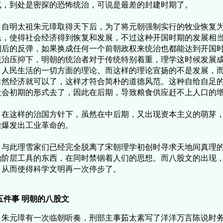
气，到处是密探的恐怖统治，可说是最差的封建时期了。
明太祖朱元璋取得天下后，为了将元朝强制实行的牧业恢复为
民，使得社会经济得到恢复和发展，不过这种开国时期的发展相
制后的反弹，如果换成任何一个前朝政权来统治也都能达到开国
统治压抑下，明朝的统治者对于传统特别着重，理学这时候发展
，人民生活的一切方面的理论。而这样的理论宣扬的不是发展，
自然经济就可以了，这样才符合简朴的道德风范。这种自给自足
社会初期的形式去了，因此在后期，导致粮食供应赶不上人口的
这样的治国方针下，虽然在中后期，又出现资本主义的萌芽，
难爆发出工业革命的。
此理雪家们已经完全脱离了宋朝理学初创时寻求天地间真理的
治阶层工具的东西，在同时禁锢着人们的思想。而八股文的出现
，从而使得科学文明再一次停步了。
五件事
明朝的八股文
元璋有一次临朝听奏，刑部主事茹太素写了洋洋万言陈说时务