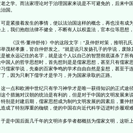
黄老之学。而法家理论对于治理国家来说是不可避免的，后来中
法治国。
是紧接着发生的事情，使以法治国这样的概念，再也没有成为
会上，我们抱怨法律不健全，不断有人以权盖法，官本位等思想
汉书·董仲舒传》中的这段文字：“及仲舒对策，推明孔氏
郡举茂材孝廉，皆自仲舒发之。”就是说只发扬孔子的学说，废除
该是被永远记住的名字，就是这个人以自己的智慧彻底谋杀了所
论中国人的哲学思想时，首先想到是是儒家思想，甚至只有儒家
学习儒家学说，先秦的百家争鸣的学术自由自然是妄想，甚至于
有了，因为只剩下儒学才是学习，并为国家录取的正路。
一点和欧洲中世纪只有学习神学才是唯一获得知识的正式途径
用这个措施对汉朝的统治是有利的，但是对于中国的文明发展来
。特别是封建后期，儒家思想成为制约文明发展的因素后，董仲
也造成了特别厚重的枷锁，使的中国在向近代科学迈进时步履艰
是中国后面几千年的文明许多学者都概括为儒家文明，这听上
。