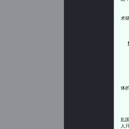
可
术
因
第
由
汉
体
汉
《
乱
人