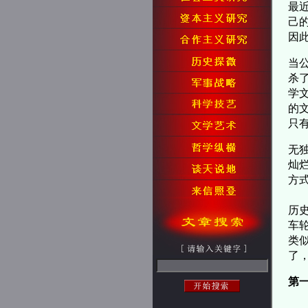
最
己
因
当
杀
学
的
只
无
灿
方
历
车
类
了
第