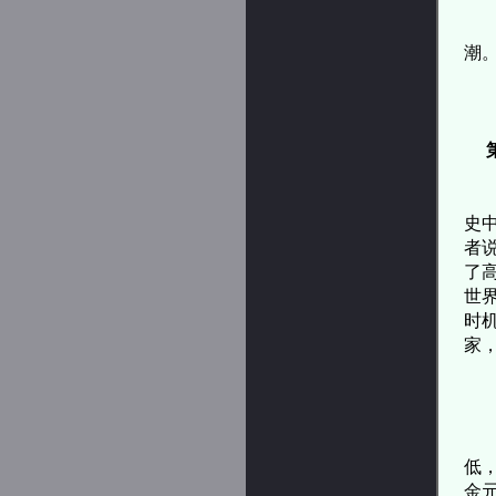
但
潮
随
史
者
了
世
时
家
北
由
低
金