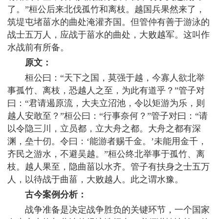
了。”桓公后来北伐孤竹和离枝。越国兵果然来了，
筑堤屯堵菑水的曲处淹灌齐国。但管仲有善于游泳的
战士五万人，应战于菑水的曲处，大败越军。这叫作
水战前有所备。
原文：
桓公曰：“天下之国，莫强于越，今寡人欲北举
事孤竹、离枝，恐越人之至，为此有道乎？”管子对
曰：“君请遏原流，大夫立沼池，令以矩游为乐，则
越人安敢至？”桓公曰：“行事奈何？”管子对曰：“请
以令隐三川，立员都，立大舟之都。大舟之都有深
渊，垒十仞。令曰：‘能游者赐千金。’未能用金千，
齐民之游水，不避吴越。”桓公终北举事于孤竹、离
枝。越人果至，隐曲菑以水齐。管子有扶身之士五万
人，以待战于曲菑，大败越人。此之谓水豫。
古今案例分析：
战争准备是决定战争胜负的关键环节，一个国家