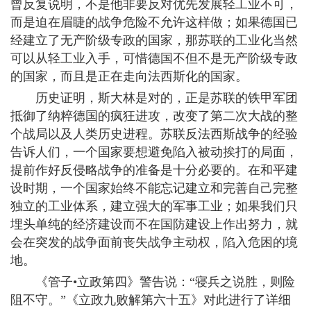
曾反复说明，不是他非要反对优先发展轻工业不可，
而是迫在眉睫的战争危险不允许这样做；如果德国已
经建立了无产阶级专政的国家，那苏联的工业化当然
可以从轻工业入手，可惜德国不但不是无产阶级专政
的国家，而且是正在走向法西斯化的国家。
历史证明，斯大林是对的，正是苏联的铁甲军团
抵御了纳粹德国的疯狂进攻，改变了第二次大战的整
个战局以及人类历史进程。苏联反法西斯战争的经验
告诉人们，一个国家要想避免陷入被动挨打的局面，
提前作好反侵略战争的准备是十分必要的。在和平建
设时期，一个国家始终不能忘记建立和完善自己完整
独立的工业体系，建立强大的军事工业；如果我们只
埋头单纯的经济建设而不在国防建设上作出努力，就
会在突发的战争面前丧失战争主动权，陷入危困的境
地。
《管子•立政第四》警告说：“寝兵之说胜，则险
阻不守。”《立政九败解第六十五》对此进行了详细