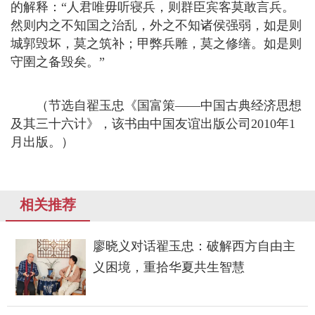
的解释：“人君唯毋听寝兵，则群臣宾客莫敢言兵。
然则内之不知国之治乱，外之不知诸侯强弱，如是则
城郭毁坏，莫之筑补；甲弊兵雕，莫之修缮。如是则
守圉之备毁矣。”
（节选自翟玉忠《国富策——中国古典经济思想
及其三十六计》，该书由中国友谊出版公司2010年1
月出版。）
相关推荐
廖晓义对话翟玉忠：破解西方自由主
义困境，重拾华夏共生智慧