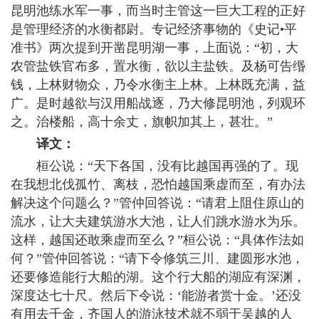
昆明池练水军一事，而当时主管这一巨大工程的正好
是管理经济的水衡都尉。专记经济事物的《史记•平
准书》两次提到开凿昆明湖一事，上面说：“初，大
农管盐铁官布多，置水衡，欲以主盐铁。及杨可告缗
钱，上林财物众，乃令水衡主上林。上林既充满，益
广。是时越欲与汉用船战逐，乃大修昆明池，列观环
之。治楼船，高十余丈，旗帜加其上，甚壮。”
译文：
桓公说：“天下各国，没有比越国再强的了。现
在我想北伐孤竹、离枝，恐怕越国乘虚而至，有办法
解决这个问题么？”管仲回答说：“请君上阻住原山的
流水，让大夫建筑游水大池，让人们跳水游水为乐。
这样，越国还敢乘虚而至么？”桓公说：“具体作法如
何？”管仲回答说：“请下令修筑三川、建圆形水池，
还要修造能行大船的湖。这个行大船的湖应有深渊，
深度达七十尺。然后下令说：‘能游者赏十金。’还没
有用去千金，齐国人的游泳技术就不弱于吴越的人