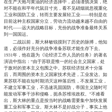
在生产大炮与黄油的经济选择中，必须谨慎决策，绝
对不能在和平年代鼠目寸光，看不见硝烟就忽视重化
工业和国防工业，转而主要发展轻工业——特别是在
目前这种主权国家分立，劳动力流动越来越不自由的
时代——远大的战略目标，充份的战争准备最终关系
到一国国运。
二战以前，斯大林敏锐摸到了历史的脉搏，他知
道，必须作好充分的战争准备苏联才能生存下去。
1931年，他在题为《论经济工作人员的任务》的著名
演说中指出：“由于苏联是惟一的社会主义国家，处
于敌对的资本主义包围之中。苏联经济技术十分落
后，而周围的资本主义国家技术先进，工业发达。如
果苏联不能在短时期消灭这种落后性，不发展工业，
不建立军事工业，不迅速巩固国防，帝国主义随时可
能发动军事干涉和侵略，扼杀苏维埃政权。”不难看
出，斯大林的重点是按当时的战略需要集中加快发展
重工业和军事工业。斯大林不是好战分子，事实上他