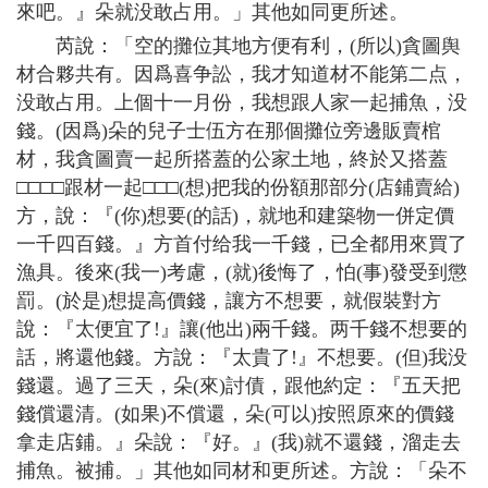
來吧。』朵就没敢占用。」其他如同更所述。
芮說：「空的攤位其地方便有利，(所以)貪圖舆
材合夥共有。因爲喜争訟，我才知道材不能第二点，
没敢占用。上個十一月份，我想跟人家一起捕魚，没
錢。(因爲)朵的兒子士伍方在那個攤位旁邊販賣棺
材，我貪圖賣一起所搭蓋的公家土地，終於又搭蓋
□□□□跟材一起□□□(想)把我的份額那部分(店鋪賣給)
方，說：『(你)想要(的話)，就地和建築物一併定價
一千四百錢。』方首付给我一千錢，已全都用來買了
漁具。後來(我一)考慮，(就)後悔了，怕(事)發受到懲
罰。(於是)想提高價錢，讓方不想要，就假裝對方
說：『太便宜了!』讓(他出)兩千錢。两千錢不想要的
話，將還他錢。方說：『太貴了!』不想要。(但)我没
錢還。過了三天，朵(來)討債，跟他約定：『五天把
錢償還清。(如果)不償還，朵(可以)按照原來的價錢
拿走店鋪。』朵說：『好。』(我)就不還錢，溜走去
捕魚。被捕。」其他如同材和更所述。方說：「朵不