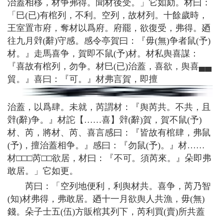
治蓋相移，材争弗得。聞材後受。」它如劾。材曰：
「巳(已)有棺列，不利。空列，故材列。十餘歲時，
王室置市府，奪材以爲府。府罷，欲復受，弗得。廼
往九月辤(辭)守感。感令亭賀曰：『毋(無)争者鼠(予)
材。』走馬喜争，賀即不鼠(予)材。材私舆喜謀：
『喜故有棺列，勿争。材巳(已)治蓋，喜欲，舆喜▄▄
貿。』喜曰：『可。』材弗言賀，即擅
治蓋，以爲肆。未就，芮謂材：『舆芮共。不共，且
辤(辭)争。』材詑【……喜】辤(辭)賀，賀不鼠(予)
材、芮，將材、芮、喜言感曰：『皆故有棺肆，弗鼠
(予)，擅治蓋相争。』感曰：『勿鼠(予)。』材……
材□□□芮□□欲居，材曰：『不可。須芮來。』朵即弗
敢居。」它如更。
芮曰：「空列地便利，利舆材共。喜争，芮乃智
(知)材弗得，弗敢居。廼十一月欲舆人共漁，毋(無)
錢。朵子士五(伍)方販棺其列下，芮利買(賣)所共蓋