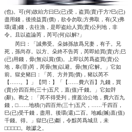
(也)。可(何)故紿方曰巳(已)受，盗買(賣)于方?巳(已)
盡用錢，後撓益賈(價)，欲令勿取;方弗取，有(又)弗
環(還)錢，去往漁，是即盗紿人買(賣)公列地，非
令。且以盗論芮，芮可(何)以解?」
芮曰：「誠弗受。朵姊孫故爲兄妻，有子。兄
死，孫尚存。以方、朵終不告芮，芮即給買(賣)方;巳
(已)用錢，毋(無)以賞(償)。上即以芮爲盗買(賣)公
地，辠(罪)芮，芮毋(無)以避。毋(無)它解。」它如
前。獄史豬曰：「芮、方并買(價)，豬以芮不
【……。】」【問：】「【……費六百】九錢，買
(賣)分四百卅(三十)五尺，直(值)千錢。」它如辤
(辭)。鞫之：「芮不得受列，擅蓋治公地，費六百九
錢，□……地積(?)四百卅(三十)五尺，……千四百，
巳(已)受千錢，盡用。後環(還)二百。地臧(贓)直(值)
千錢。得。」獄巳(已)斷，令黥芮爲城旦，未
□□□□□。敢讞之。