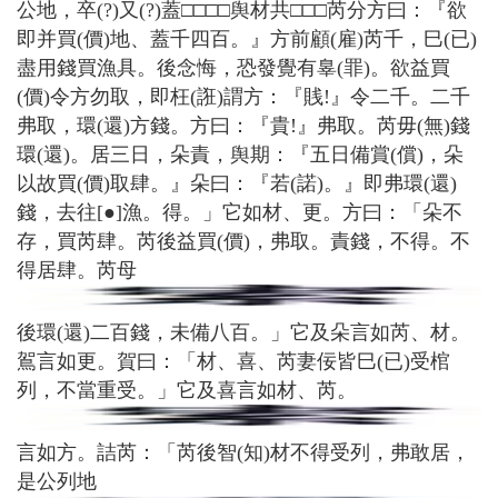
公地，卒(?)又(?)蓋□□□□舆材共□□□芮分方曰：『欲
即并買(價)地、蓋千四百。』方前顧(雇)芮千，巳(已)
盡用錢買漁具。後念悔，恐發覺有辠(罪)。欲益買
(價)令方勿取，即枉(誑)謂方：『賎!』令二千。二千
弗取，環(還)方錢。方曰：『貴!』弗取。芮毋(無)錢
環(還)。居三日，朵責，舆期：『五日備賞(償)，朵
以故買(價)取肆。』朵曰：『若(諾)。』即弗環(還)
錢，去往[●]漁。得。」它如材、更。方曰：「朵不
存，買芮肆。芮後益買(價)，弗取。責錢，不得。不
得居肆。芮母
後環(還)二百錢，未備八百。」它及朵言如芮、材。
鴐言如更。賀曰：「材、喜、芮妻佞皆巳(已)受棺
列，不當重受。」它及喜言如材、芮。
言如方。詰芮：「芮後智(知)材不得受列，弗敢居，
是公列地