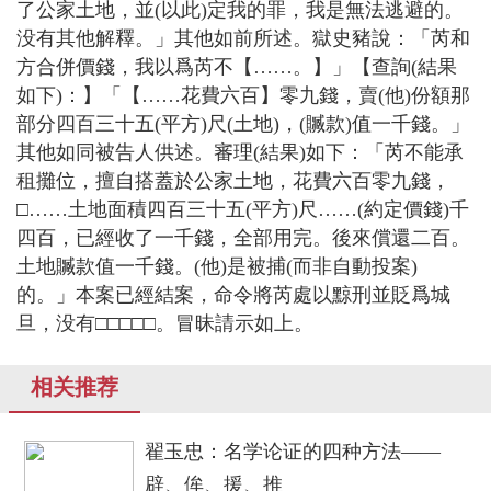
了公家土地，並(以此)定我的罪，我是無法逃避的。
没有其他解釋。」其他如前所述。獄史豬說：「芮和
方合併價錢，我以爲芮不【……。】」【查詢(結果
如下)：】「【……花費六百】零九錢，賣(他)份額那
部分四百三十五(平方)尺(土地)，(贓款)值一千錢。」
其他如同被告人供述。審理(結果)如下：「芮不能承
租攤位，擅自搭蓋於公家土地，花費六百零九錢，
□……土地面積四百三十五(平方)尺……(約定價錢)千
四百，已經收了一千錢，全部用完。後來償還二百。
土地贓款值一千錢。(他)是被捕(而非自動投案)
的。」本案已經結案，命令將芮處以黥刑並貶爲城
旦，没有□□□□□。冒昧請示如上。
相关推荐
翟玉忠：名学论证的四种方法——
辟、侔、援、推