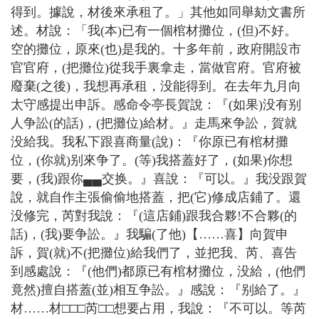
得到。據說，材後來承租了。」其他如同舉劾文書所
述。材說：「我(本)已有一個棺材攤位，(但)不好。
空的攤位，原來(也)是我的。十多年前，政府開設市
官官府，(把攤位)從我手裏拿走，當做官府。官府被
廢棄(之後)，我想再承租，没能得到。在去年九月向
太守感提出申訴。感命令亭長賀說：『(如果)没有别
人争訟(的話)，(把攤位)給材。』走馬來争訟，賀就
没給我。我私下跟喜商量(說)：『你原已有棺材攤
位，(你就)别來争了。(等)我搭蓋好了，(如果)你想
要，(我)跟你▄▄交换。』喜說：『可以。』我没跟賀
說，就自作主張偷偷地搭蓋，把(它)修成店鋪了。還
没修完，芮對我說：『(這店鋪)跟我合夥!不合夥(的
話)，(我)要争訟。』我騙(了他)【……喜】向賀申
訴，賀(就)不(把攤位)給我們了，並把我、芮、喜告
到感處說：『(他們)都原已有棺材攤位，没給，(他們
竟然)擅自搭蓋(並)相互争訟。』感說：『别給了。』
材……材□□□芮□□想要占用，我說：『不可以。等芮