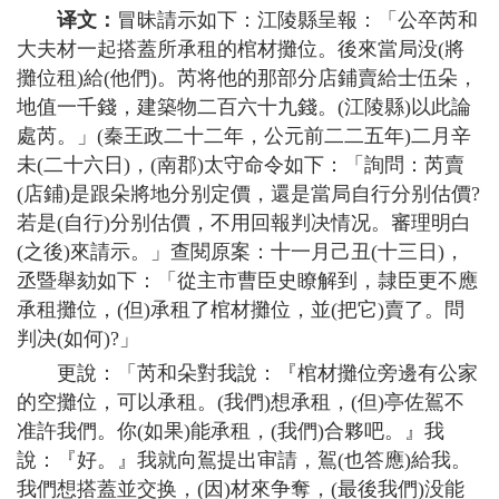
译文：
冒昧請示如下：江陵縣呈報：「公卒芮和
大夫材一起搭蓋所承租的棺材攤位。後來當局没(將
攤位租)給(他們)。芮将他的那部分店鋪賣給士伍朵，
地值一千錢，建築物二百六十九錢。(江陵縣)以此論
處芮。」(秦王政二十二年，公元前二二五年)二月辛
未(二十六日)，(南郡)太守命令如下：「詢問：芮賣
(店鋪)是跟朵將地分别定價，還是當局自行分别估價?
若是(自行)分别估價，不用回報判决情况。審理明白
(之後)來請示。」查閱原案：十一月己丑(十三日)，
丞暨舉劾如下：「從主市曹臣史瞭解到，隷臣更不應
承租攤位，(但)承租了棺材攤位，並(把它)賣了。問
判决(如何)?」
更說：「芮和朵對我說：『棺材攤位旁邊有公家
的空攤位，可以承租。(我們)想承租，(但)亭佐鴐不
准許我們。你(如果)能承租，(我們)合夥吧。』我
說：『好。』我就向鴐提出审請，鴐(也答應)給我。
我們想搭蓋並交换，(因)材來争奪，(最後我們)没能