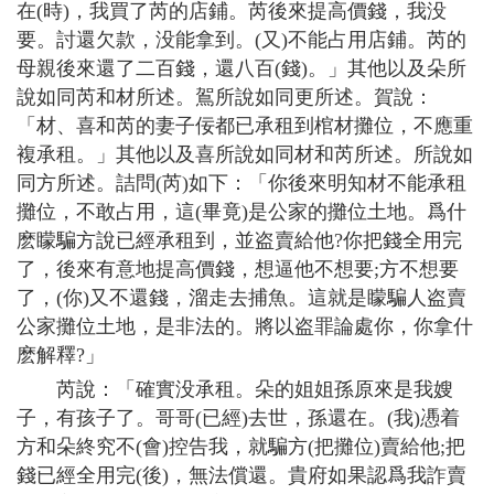
在(時)，我買了芮的店鋪。芮後來提高價錢，我没
要。討還欠款，没能拿到。(又)不能占用店鋪。芮的
母親後來還了二百錢，還八百(錢)。」其他以及朵所
說如同芮和材所述。鴐所說如同更所述。賀說：
「材、喜和芮的妻子佞都已承租到棺材攤位，不應重
複承租。」其他以及喜所說如同材和芮所述。所說如
同方所述。詰問(芮)如下：「你後來明知材不能承租
攤位，不敢占用，這(畢竟)是公家的攤位土地。爲什
麽矇騙方說已經承租到，並盗賣給他?你把錢全用完
了，後來有意地提高價錢，想逼他不想要;方不想要
了，(你)又不還錢，溜走去捕魚。這就是矇騙人盗賣
公家攤位土地，是非法的。將以盗罪論處你，你拿什
麽解釋?」
芮說：「確實没承租。朵的姐姐孫原來是我嫂
子，有孩子了。哥哥(已經)去世，孫還在。(我)慿着
方和朵終究不(會)控告我，就騙方(把攤位)賣給他;把
錢已經全用完(後)，無法償還。貴府如果認爲我詐賣