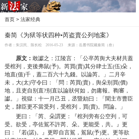
首页
>
法家经典
秦简《为狱等状四种•芮盗賣公列地案》
作者：朱汉民、陈长松 2016-05-23 来源：岳麓书院藏秦简（叁）
原文：
敢讞之：江陵言：「公卒芮舆大夫材共蓋
受棺列，吏後弗鼠(予)。芮買(賣)其分肆士五(伍)朵，
地直(值)千，蓋二百六十九錢。以論芮。」二月辛
未，大(太)守令曰：「問：芮買(賣)，舆朵别買(價)
地，且吏自别直?别直以論狀何如，勿庸報。鞫審，
讞。」視獄：十一月己丑，丞暨劾曰：「聞主市曹臣
史，隸臣更不當受列，受棺列，買(賣)。問論。」
更曰：「芮、朵謂更：『棺列旁有公空列，可
受。欲受，亭佐鴐不許芮、朵。更能受，共。』更
曰：『若(諾)。』更即自言鴐，鴐鼠(予)更。更等欲