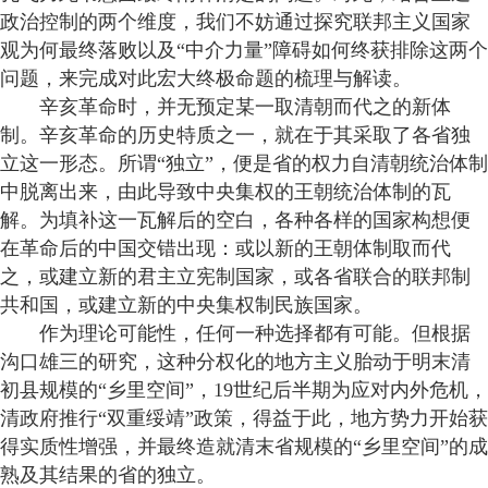
政治控制的两个维度，我们不妨通过探究联邦主义国家
观为何最终落败以及“中介力量”障碍如何终获排除这两个
问题，来完成对此宏大终极命题的梳理与解读。
辛亥革命时，并无预定某一取清朝而代之的新体
制。辛亥革命的历史特质之一，就在于其采取了各省独
立这一形态。所谓“独立”，便是省的权力自清朝统治体制
中脱离出来，由此导致中央集权的王朝统治体制的瓦
解。为填补这一瓦解后的空白，各种各样的国家构想便
在革命后的中国交错出现：或以新的王朝体制取而代
之，或建立新的君主立宪制国家，或各省联合的联邦制
共和国，或建立新的中央集权制民族国家。
作为理论可能性，任何一种选择都有可能。但根据
沟口雄三的研究，这种分权化的地方主义胎动于明末清
初县规模的“乡里空间”，19世纪后半期为应对内外危机，
清政府推行“双重绥靖”政策，得益于此，地方势力开始获
得实质性增强，并最终造就清末省规模的“乡里空间”的成
熟及其结果的省的独立。