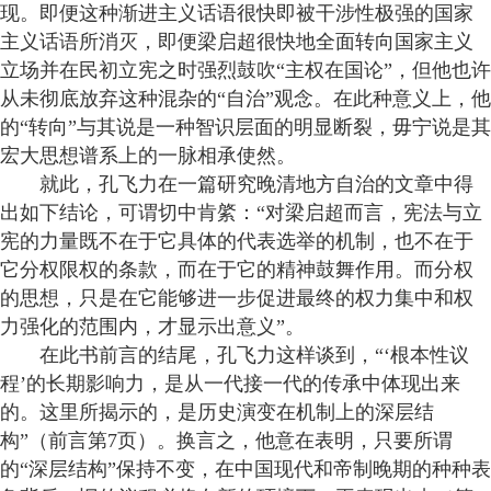
现。即便这种渐进主义话语很快即被干涉性极强的国家
主义话语所消灭，即便梁启超很快地全面转向国家主义
立场并在民初立宪之时强烈鼓吹“主权在国论”，但他也许
从未彻底放弃这种混杂的“自治”观念。在此种意义上，他
的“转向”与其说是一种智识层面的明显断裂，毋宁说是其
宏大思想谱系上的一脉相承使然。
就此，孔飞力在一篇研究晚清地方自治的文章中得
出如下结论，可谓切中肯綮：“对梁启超而言，宪法与立
宪的力量既不在于它具体的代表选举的机制，也不在于
它分权限权的条款，而在于它的精神鼓舞作用。而分权
的思想，只是在它能够进一步促进最终的权力集中和权
力强化的范围内，才显示出意义”。
在此书前言的结尾，孔飞力这样谈到，“‘根本性议
程’的长期影响力，是从一代接一代的传承中体现出来
的。这里所揭示的，是历史演变在机制上的深层结
构”（前言第7页）。换言之，他意在表明，只要所谓
的“深层结构”保持不变，在中国现代和帝制晚期的种种表