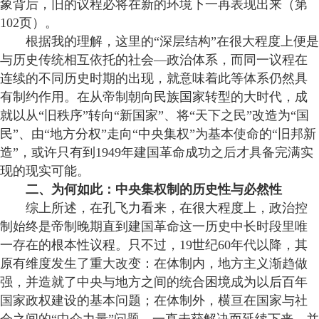
象背后，旧的议程必将在新的环境下一再表现出来（第
102页）。
根据我的理解，这里的“深层结构”在很大程度上便是
与历史传统相互依托的社会—政治体系，而同一议程在
连续的不同历史时期的出现，就意味着此等体系仍然具
有制约作用。在从帝制朝向民族国家转型的大时代，成
就以从“旧秩序”转向“新国家”、将“天下之民”改造为“国
民”、由“地方分权”走向“中央集权”为基本使命的“旧邦新
造”，或许只有到1949年建国革命成功之后才具备完满实
现的现实可能。
二、为何如此：中央集权制的历史性与必然性
综上所述，在孔飞力看来，在很大程度上，政治控
制始终是帝制晚期直到建国革命这一历史中长时段里唯
一存在的根本性议程。只不过，19世纪60年代以降，其
原有维度发生了重大改变：在体制内，地方主义渐趋做
强，并造就了中央与地方之间的统合困境成为以后百年
国家政权建设的基本问题；在体制外，横亘在国家与社