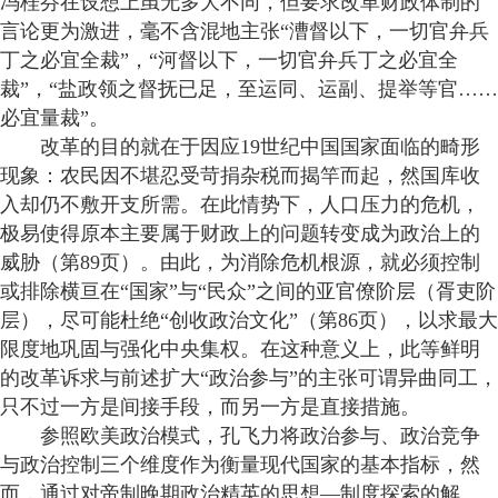
冯桂芬在设想上虽无多大不同，但要求改革财政体制的
言论更为激进，毫不含混地主张“漕督以下，一切官弁兵
丁之必宜全裁”，“河督以下，一切官弁兵丁之必宜全
裁”，“盐政领之督抚已足，至运同、运副、提举等官……
必宜量裁”。
改革的目的就在于因应19世纪中国国家面临的畸形
现象：农民因不堪忍受苛捐杂税而揭竿而起，然国库收
入却仍不敷开支所需。在此情势下，人口压力的危机，
极易使得原本主要属于财政上的问题转变成为政治上的
威胁（第89页）。由此，为消除危机根源，就必须控制
或排除横亘在“国家”与“民众”之间的亚官僚阶层（胥吏阶
层），尽可能杜绝“创收政治文化”（第86页），以求最大
限度地巩固与强化中央集权。在这种意义上，此等鲜明
的改革诉求与前述扩大“政治参与”的主张可谓异曲同工，
只不过一方是间接手段，而另一方是直接措施。
参照欧美政治模式，孔飞力将政治参与、政治竞争
与政治控制三个维度作为衡量现代国家的基本指标，然
而，通过对帝制晚期政治精英的思想—制度探索的解