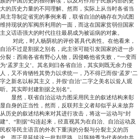
族的中国历史的独特解读，以及对作用于民族内部的更
大的历史力量的不同理解。然而，实际上从当时各省当
局主导制定省宪的事例来看，联省自治的确存在为试图
维持现状的军阀所利用的一面，而这在国家贫弱但国家
主义话语强大的时代往往最易成为被诟病的对象。
对此，时人杨荫杭的评价甚具代表性。在他看来，
自治不过是割据之别名，此主张可能引发国家的进一步
分裂：西南各省有野心人物，因侵略他省失败，“一变而
为‘孟罗主义’。其名则曰各省自治，其实则既无余力侵
人，又不肯牺牲其势力以求统一，乃不得已而假‘孟罗’二
字之新名以标其主义，并假‘自治’二字之美名以耸人观
听。其实即封建割据之别名”。
显然，联省自治运动力图采用民主的叙述结构来彰
显自身的正当性，然而，反联邦主义者却似乎从未放弃
从历史的叙述结构来对其进行攻击，将这一运动与“封
建”、“割据”勾连起来，径直视其为在自治、自治运动及
民权等民主语言的外衣下重演的分裂与分裂主义的历
史。而正是延续这一批判思路，以陈独秀为代表的中共