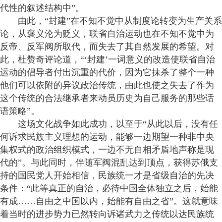
代性的叙述结构中”。
由此，“封建”在不知不觉中从制度论转变为生产关系
论，从褒义沦为贬义，联省自治运动也在不知不觉中为
反帝、反军阀所取代，而失去了其自然发展的希望。对
此，杜赞奇评论道，“‘封建’一词意义的改造使联省自治
运动的倡导者付出沉重的代价，因为它抹杀了整个一种
他们可以依附的异议政治传统，由此也使之失去了作为
这个传统的合法继承者来动员历史为自己服务的那些话
语策略”。
这场文化战争如此成功，以至于“从此以后，没有任
何诉求民族主义理想的运动，能够一边期望一种非中央
集权式的政治组织模式，一边不无自相矛盾地声称是现
代的”。与此同时，伴随军阀混乱达到顶点，获得苏俄支
持的国民党人开始相信，民族统一才是省级自治的先决
条件：“此等真正的自治，必待中国全体独立之后，始能
有成……自由之中国以内，始能有自由之省”。这就意味
着当时的进步势力已然转向诉诸武力之传统以达民族统