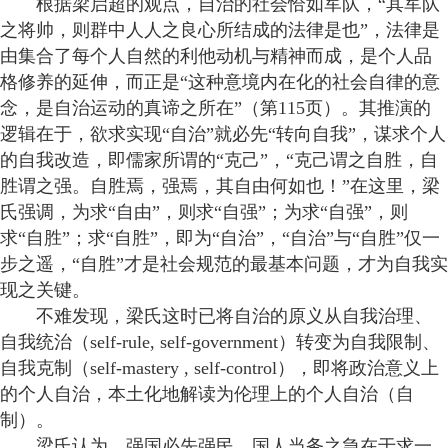
根据梁启超的观点，自治的社会恰如军队，“其军队
之将帅，则群中人人之良心所结成的法律是也”，法律是
由集合了每个人自然的利他动机与精神而成，是个人品
格修养的延伸，而正是“这种意境内在化的社会自律的意
念，是自治运动的真谛之所在”（第115页）。其推演的
逻辑在于，欲求实现“自治”就必先“转向自我”，谋求个人
的自我改造，即儒家所谓的“克己”，“克己谓之自胜，自
胜谓之强。自胜焉，强焉，其自由何如也！”在这里，梁
氏强调，为求“自由”，则求“自强”；为求“自强”，则
求“自胜”；求“自胜”，即为“自治”，“自治”与“自胜”仅一
步之遥，“自胜”才是社会规范的最基本问题，才为自我实
现之关键。
不难发现，梁氏这时已将自治的原义从自我治理、
自我统治（self-rule, self-government）转变为自我限制、
自我克制（self-mastery , self-control），即将政治意义上
的个人自治，本土化地解读为伦理上的个人自治（自
制）。
梁氏认为，强国必先强民，国人当务之急在于求一