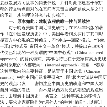
复线发展方向故事的简要评说，并针对此书建基于演讲
稿的行文特点而对他在其间有意留白的问题或未尽之思
给予进一步的理论补充与初步梳理。
一、原本如此：建制议程的唯一性与延续性
对于晚近美国中国近世史研究，在1984年出版的著
作《在中国发现历史》中，美国学者柯文探讨了其间彰
显西方中心观的三种偏见，即“冲击—回应”模式、“传统
—现代”模式及“帝国主义—革命”模式，并提出在1970年
代便已出现的一种所谓的“中国中心观”（China-centered
approach）的替代模式。其核心特征在于史家探索历史现
象时采取的“内部取向”（internal approach）视角：“鉴别
这种新取向的主要特征，是从置于中国史境（Chinese
context）中的中国问题着手研究”，即“极力尝试从中国历
史的观点出发——密切注意中国历史的轨迹和中国人对
自身问题的看法——而不是从西方历史的期望的观点出
发，去理解中国历史”。换言之，这种事实上的移情方
法，要求史家摒除作为“局外人”的种种“偏见”，以便进