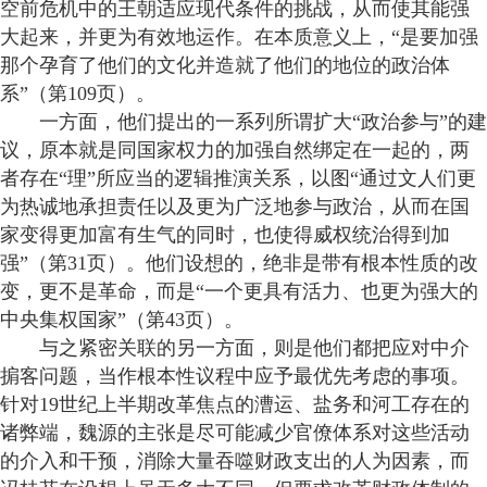
空前危机中的王朝适应现代条件的挑战，从而使其能强
大起来，并更为有效地运作。在本质意义上，“是要加强
那个孕育了他们的文化并造就了他们的地位的政治体
系”（第109页）。
一方面，他们提出的一系列所谓扩大“政治参与”的建
议，原本就是同国家权力的加强自然绑定在一起的，两
者存在“理”所应当的逻辑推演关系，以图“通过文人们更
为热诚地承担责任以及更为广泛地参与政治，从而在国
家变得更加富有生气的同时，也使得威权统治得到加
强”（第31页）。他们设想的，绝非是带有根本性质的改
变，更不是革命，而是“一个更具有活力、也更为强大的
中央集权国家”（第43页）。
与之紧密关联的另一方面，则是他们都把应对中介
掮客问题，当作根本性议程中应予最优先考虑的事项。
针对19世纪上半期改革焦点的漕运、盐务和河工存在的
诸弊端，魏源的主张是尽可能减少官僚体系对这些活动
的介入和干预，消除大量吞噬财政支出的人为因素，而