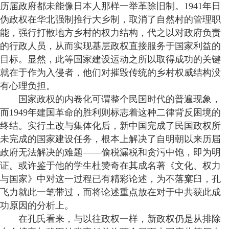
历届政府都未能像日本人那样一举革除旧制。1941年日
伪政权在华北强制推行大乡制，取消了自然村的管理职
能，强行打散地方乡村的权力结构，代之以对政府负责
的行政人员，从而实现基层政权直接服务于国家利益的
目标。显然，此等国家建设运动之所以取得成功的关键
就在于作为入侵者，他们对摧毁传统的乡村权威结构没
有心理负担。
国家政权的内卷化可谓整个民国时代的普遍现象，
而1949年建国革命的胜利则标志着这种二律背反困境的
终结。实行土改与集体化后，新中国完成了民国政权所
未完成的国家建设任务，根本上解决了自明朝以来历届
政府无法解决的难题——偷税漏税和贪污中饱，即为明
证。或许鉴于他的学生杜赞奇在其成名著《文化、权力
与国家》中对这一过程已有精彩论述，为不落窠臼，孔
飞力就此一笔带过，而将论述重点放在对于中共获此成
功原因的分析上。
在孔氏看来，与以往政权一样，新政权仍是从排除