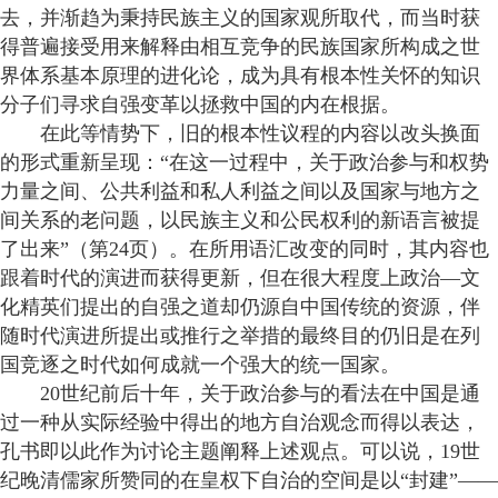
去，并渐趋为秉持民族主义的国家观所取代，而当时获
得普遍接受用来解释由相互竞争的民族国家所构成之世
界体系基本原理的进化论，成为具有根本性关怀的知识
分子们寻求自强变革以拯救中国的内在根据。
在此等情势下，旧的根本性议程的内容以改头换面
的形式重新呈现：“在这一过程中，关于政治参与和权势
力量之间、公共利益和私人利益之间以及国家与地方之
间关系的老问题，以民族主义和公民权利的新语言被提
了出来”（第24页）。在所用语汇改变的同时，其内容也
跟着时代的演进而获得更新，但在很大程度上政治—文
化精英们提出的自强之道却仍源自中国传统的资源，伴
随时代演进所提出或推行之举措的最终目的仍旧是在列
国竞逐之时代如何成就一个强大的统一国家。
20世纪前后十年，关于政治参与的看法在中国是通
过一种从实际经验中得出的地方自治观念而得以表达，
孔书即以此作为讨论主题阐释上述观点。可以说，19世
纪晚清儒家所赞同的在皇权下自治的空间是以“封建”——