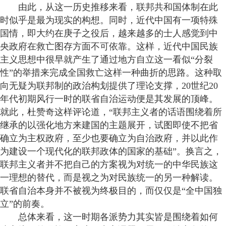
由此，从这一历史推移来看，联邦共和国体制在此
时似乎是最为现实的构想。同时，近代中国有一项特殊
国情，即大约在庚子之役后，越来越多的士人感觉到中
央政府在救亡图存方面不可依靠。这样，近代中国民族
主义思想中很早就产生了通过地方自立这一看似“分裂
性”的举措来完成全国救亡这样一种曲折的思路。这种取
向无疑为联邦制的政治构划提供了理论支撑，20世纪20
年代初期风行一时的联省自治运动便是其发展的顶峰。
就此，杜赞奇这样评论道，“联邦主义者的话语围绕着所
继承的以强化地方来建国的主题展开，试图即使不把省
确立为主权政府，至少也要确立为自治政府，并以此作
为建设一个现代化的联邦政体的国家的基础”。换言之，
联邦主义者并不把自己的方案视为对统一的中华民族这
一理想的替代，而是视之为对民族统一的另一种解读。
联省自治本身并不被视为终极目的，而仅仅是“全中国独
立”的前奏。
总体来看，这一时期各派势力其实皆是围绕着如何