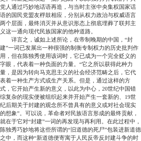
党人通过巧妙地话语再造，与当时主张中央集权国家话
语的国民党盟友桴鼓相应，分别从权力政治与权威语言
两个层面，最终消灭并从意识形态上彻底埋葬了联邦主
义这一通向现代民族国家的他种道路。
详言之，诚如上述所论，在帝制晚期的中国，“封
建”一词已发展出一种很强的制衡专制权力的历史批判作
用，但在陈独秀使用该词时，它已成为一个完全贬义的
字眼，代表着一种负面的力量。“它之所以获得此种力
量，是因为转向马克思主义的社会经济范畴之后，它代
表着一种生产方式或生产关系。但是，通过这样的方
式，它开始产生新的意义，以此为中心，20世纪中国错
综复杂的现实便被组织起来并开始产生一套新的、19世
纪后期关于封建的观念所不曾具有的意义或对社会现实
的想象”。可以说，革命者对民族语言形成的最终贡献，
就在于它对“封建”一词的再发现与再利用。在此过程中，
陈独秀巧妙地将这些所谓的“旧道德的死尸”包装进新道德
之中，而这种“新道德便寄寓于人民反帝反封建斗争的时