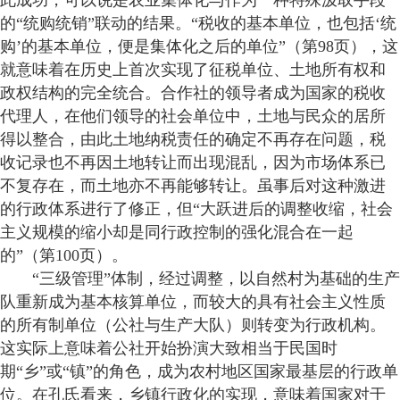
此成功，可以说是农业集体化与作为一种特殊汲取手段
的“统购统销”联动的结果。“税收的基本单位，也包括‘统
购’的基本单位，便是集体化之后的单位”（第98页），这
就意味着在历史上首次实现了征税单位、土地所有权和
政权结构的完全统合。合作社的领导者成为国家的税收
代理人，在他们领导的社会单位中，土地与民众的居所
得以整合，由此土地纳税责任的确定不再存在问题，税
收记录也不再因土地转让而出现混乱，因为市场体系已
不复存在，而土地亦不再能够转让。虽事后对这种激进
的行政体系进行了修正，但“大跃进后的调整收缩，社会
主义规模的缩小却是同行政控制的强化混合在一起
的”（第100页）。
“三级管理”体制，经过调整，以自然村为基础的生产
队重新成为基本核算单位，而较大的具有社会主义性质
的所有制单位（公社与生产大队）则转变为行政机构。
这实际上意味着公社开始扮演大致相当于民国时
期“乡”或“镇”的角色，成为农村地区国家最基层的行政单
位。在孔氏看来，乡镇行政化的实现，意味着国家对于