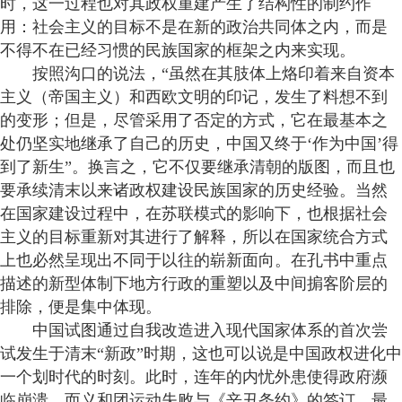
时，这一过程也对其政权重建产生了结构性的制约作
用：社会主义的目标不是在新的政治共同体之内，而是
不得不在已经习惯的民族国家的框架之内来实现。
按照沟口的说法，“虽然在其肢体上烙印着来自资本
主义（帝国主义）和西欧文明的印记，发生了料想不到
的变形；但是，尽管采用了否定的方式，它在最基本之
处仍坚实地继承了自己的历史，中国又终于‘作为中国’得
到了新生”。换言之，它不仅要继承清朝的版图，而且也
要承续清末以来诸政权建设民族国家的历史经验。当然
在国家建设过程中，在苏联模式的影响下，也根据社会
主义的目标重新对其进行了解释，所以在国家统合方式
上也必然呈现出不同于以往的崭新面向。在孔书中重点
描述的新型体制下地方行政的重塑以及中间掮客阶层的
排除，便是集中体现。
中国试图通过自我改造进入现代国家体系的首次尝
试发生于清末“新政”时期，这也可以说是中国政权进化中
一个划时代的时刻。此时，连年的内忧外患使得政府濒
临崩溃，而义和团运动失败与《辛丑条约》的签订，最