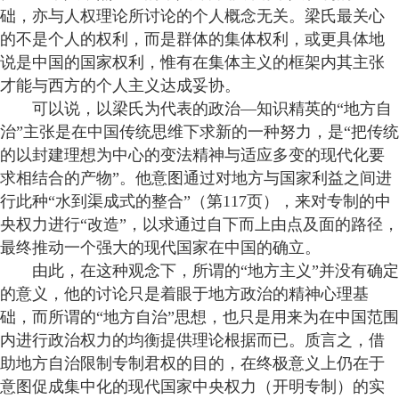
础，亦与人权理论所讨论的个人概念无关。梁氏最关心
的不是个人的权利，而是群体的集体权利，或更具体地
说是中国的国家权利，惟有在集体主义的框架内其主张
才能与西方的个人主义达成妥协。
可以说，以梁氏为代表的政治—知识精英的“地方自
治”主张是在中国传统思维下求新的一种努力，是“把传统
的以封建理想为中心的变法精神与适应多变的现代化要
求相结合的产物”。他意图通过对地方与国家利益之间进
行此种“水到渠成式的整合”（第117页），来对专制的中
央权力进行“改造”，以求通过自下而上由点及面的路径，
最终推动一个强大的现代国家在中国的确立。
由此，在这种观念下，所谓的“地方主义”并没有确定
的意义，他的讨论只是着眼于地方政治的精神心理基
础，而所谓的“地方自治”思想，也只是用来为在中国范围
内进行政治权力的均衡提供理论根据而已。质言之，借
助地方自治限制专制君权的目的，在终极意义上仍在于
意图促成集中化的现代国家中央权力（开明专制）的实