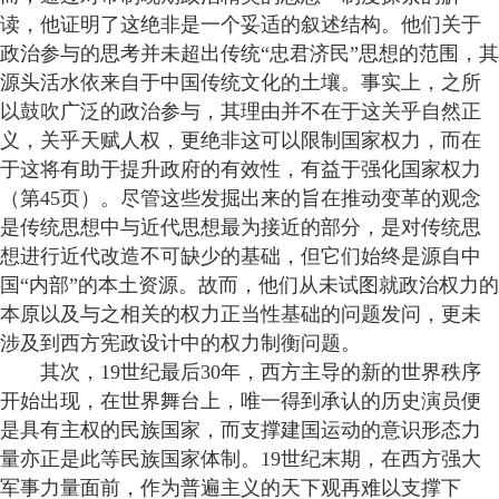
读，他证明了这绝非是一个妥适的叙述结构。他们关于
政治参与的思考并未超出传统“忠君济民”思想的范围，其
源头活水依来自于中国传统文化的土壤。事实上，之所
以鼓吹广泛的政治参与，其理由并不在于这关乎自然正
义，关乎天赋人权，更绝非这可以限制国家权力，而在
于这将有助于提升政府的有效性，有益于强化国家权力
（第45页）。尽管这些发掘出来的旨在推动变革的观念
是传统思想中与近代思想最为接近的部分，是对传统思
想进行近代改造不可缺少的基础，但它们始终是源自中
国“内部”的本土资源。故而，他们从未试图就政治权力的
本原以及与之相关的权力正当性基础的问题发问，更未
涉及到西方宪政设计中的权力制衡问题。
其次，19世纪最后30年，西方主导的新的世界秩序
开始出现，在世界舞台上，唯一得到承认的历史演员便
是具有主权的民族国家，而支撑建国运动的意识形态力
量亦正是此等民族国家体制。19世纪末期，在西方强大
军事力量面前，作为普遍主义的天下观再难以支撑下