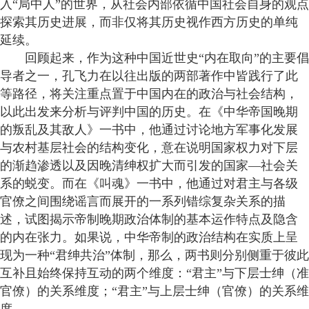
入“局中人”的世界，从社会内部依循中国社会自身的观点
探索其历史进展，而非仅将其历史视作西方历史的单纯
延续。
回顾起来，作为这种中国近世史“内在取向”的主要倡
导者之一，孔飞力在以往出版的两部著作中皆践行了此
等路径，将关注重点置于中国内在的政治与社会结构，
以此出发来分析与评判中国的历史。在《中华帝国晚期
的叛乱及其敌人》一书中，他通过讨论地方军事化发展
与农村基层社会的结构变化，意在说明国家权力对下层
的渐趋渗透以及因晚清绅权扩大而引发的国家—社会关
系的蜕变。而在《叫魂》一书中，他通过对君主与各级
官僚之间围绕谣言而展开的一系列错综复杂关系的描
述，试图揭示帝制晚期政治体制的基本运作特点及隐含
的内在张力。如果说，中华帝制的政治结构在实质上呈
现为一种“君绅共治”体制，那么，两书则分别侧重于彼此
互补且始终保持互动的两个维度：“君主”与下层士绅（准
官僚）的关系维度；“君主”与上层士绅（官僚）的关系维