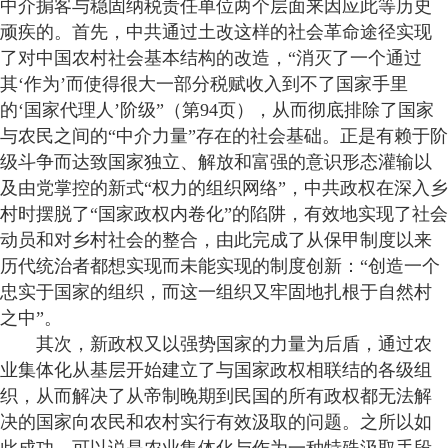
中介掮客与稳固纳税责任单位两个层面来因应此等历史
顽疾的。首先，中共通过土改这样的社会革命途径实现
了对中国农村社会基本结构的改造，“消灭了一个通过
其‘作为’而使得很大一部分税赋收入到不了国家手里
的‘国家代理人’阶级”（第94页），从而彻底排除了国家
与农民之间的“中介力量”存在的社会基础。正是有赖于阶
级斗争而达致国家独立、解放和富强的意识形态灌输以
及由党掌控的新式“权力的组织网络”，中共政权在深入乡
村时摆脱了“国家政权内卷化”的陷阱，有效地实现了社会
动员和对乡村社会的整合，由此完成了从保甲制度以来
历代统治者都想实现而未能实现的制度创新：“创造一个
忠实于国家的组织，而这一组织又牢固地扎根于自然村
之中”。
其次，新政权又以强势国家的力量为后盾，通过农
业集体化从基层开始建立了与国家政权相联结的各级组
织，从而解决了从帝制晚期到民国的所有政权都无法解
决的国家向农民和农村实行有效汲取的问题。之所以如