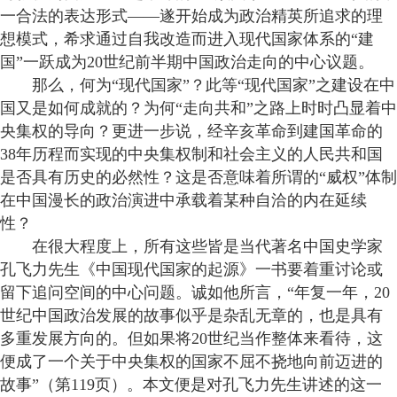
一合法的表达形式——遂开始成为政治精英所追求的理
想模式，希求通过自我改造而进入现代国家体系的“建
国”一跃成为20世纪前半期中国政治走向的中心议题。
那么，何为“现代国家”？此等“现代国家”之建设在中
国又是如何成就的？为何“走向共和”之路上时时凸显着中
央集权的导向？更进一步说，经辛亥革命到建国革命的
38年历程而实现的中央集权制和社会主义的人民共和国
是否具有历史的必然性？这是否意味着所谓的“威权”体制
在中国漫长的政治演进中承载着某种自洽的内在延续
性？
在很大程度上，所有这些皆是当代著名中国史学家
孔飞力先生《中国现代国家的起源》一书要着重讨论或
留下追问空间的中心问题。诚如他所言，“年复一年，20
世纪中国政治发展的故事似乎是杂乱无章的，也是具有
多重发展方向的。但如果将20世纪当作整体来看待，这
便成了一个关于中央集权的国家不屈不挠地向前迈进的
故事”（第119页）。本文便是对孔飞力先生讲述的这一