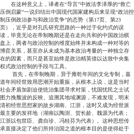
在这种意义上，译者在“导言”中效法李泽厚的“救亡
压倒启蒙”一说归结出中国现代国家建构后来呈现“政治控
制压倒政治参与和政治竞争”的态势（第17页、第23
页），近乎是对孔氏研究思路的一种过于化约式的误
读，毕竟无论在帝制晚期还是在走向共和的中国政治棋
盘上，两者与政治控制的维度始终并未构成一种对等的
博弈关系，甚至亦从未成为基本政治考量的一种独立存
在的因素，而只是甚至始终是政治精英借以达致中央集
权式政治控制的手段与工具。
首先，在帝制晚期，异于雍乾年间的文化专制，嘉
道年间经世致用思潮开始重振，从根本上说，这是当时
社会矛盾加剧迫使统治集团寻求对策，忧国忧民之士试
图力挽颓波的反映。追溯其地域渊源，不难发现，明末
清初经世思想家的故乡湖南、江浙，这时又成为经世派
最主要的发祥地（湖南以陶澍、贺长龄、魏源为代表；
江浙以包世臣、龚自珍、冯桂芬为代表）。这种思想传
承直接决定了他们所持治国之道的根本目的是使得处于