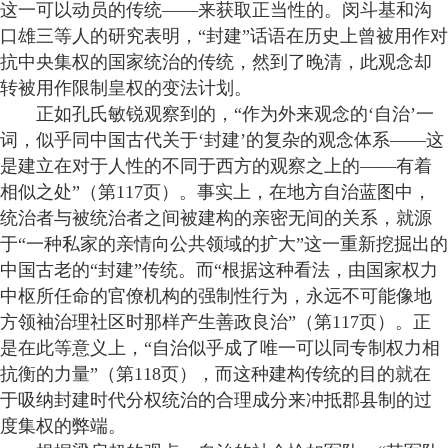
这一可以动员的传统——来获取正当性的。闵斗基和沟
口雄三等人的研究表明，“封建”话语在历史上曾被用作对
抗中央集权的国家统治的传统，然到了晚清，此观念却
转被用作限制皇权的变法计划。
正如孔氏敏锐观察到的，“作为外来观念的‘自治’一
词，似乎同中国古代关于‘封建’的复杂的观念体系——这
是建立在对于人性的不同于西方的观察之上的——有着
相似之处”（第117页）。事实上，在地方自治蓝图中，
统治者与被统治者之间被建构的亲密无间的关系，就源
于“一种私家的亲情向公共领域的扩大”这一重新挖掘出的
中国古老的“封建”传统。而“根据这种看法，由国家权力
中枢所任命的官僚机构的强制性行为，永远不可能像地
方领袖治理社区时那样产生善政良治”（第117页）。正
是在此等意义上，“自治似乎成了唯一可以同专制权力相
抗衡的力量”（第118页），而这种建构传统的目的就在
于吸纳封建时代分权统治的合理成分来冲抵郡县制的过
度集权的弊端。