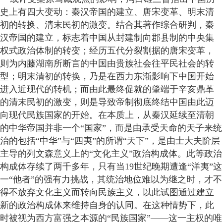
史上有四大变动：秦汉帝国的建立、唐宋变革、明末清
初的转换、清末民初的激变。结合其著作综合研判，秦
汉帝国的建立，标志着中国从封建制向郡县制的中央集
权式政治体制的转变；经历五代分裂割据的唐宋变革，
则为内藤湖南所断言的中国由贵族社会往平民社会的转
型；明末清初的转换，乃是在西力东渐影响下中国开始
进入近现代的转机；而由此最终促就的肇端于辛亥鼎革
的清末民初的激变，则是导致帝制彻底终结中国由此迈
向现代民族国家的开始。在本质上，从秦汉延续至清朝
的中华帝国并非一个“国家”，而是由承受天命的天子来统
治的包括“中华”与“四夷”的所谓“天下”，是由士大夫阶层
主导的列文森意义上的“文化主义”政治构成体。此等政治
构成体存续了两千多年，只有当19世纪晚期遭逢“洋夷”这
一“他者”的强有力挑战，其统治地位难以为继之时，才不
得不放弃文化主义而转向民族主义，以此试图通过建立
新的政治构成体来维持自身的认同。在这种情势下，此
时被视为西方富强之本源的“民族国家”——这一主权的唯