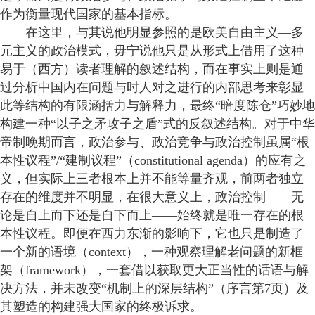
作为衡量现代国家的基本指标。
在这里，与其说他明显参照的是欧美自由主义—多
元主义的政治模式，毋宁说他只是从形式上借用了这种
易于（西方）读者理解的叙述结构，而在事实上则是通
过分析中国内在问题与时人对之进行的内部思考来彰显
此等结构的有限涵括力与解释力，最终“暗度陈仓”巧妙地
构建一种“以子之矛攻子之盾”式的反叙述结构。对于中华
帝制晚期而言，政治参与、政治竞争与政治控制虽属“根
本性议程”/“建制议程”（constitutional agenda）的应有之
义，但实际上三者根本上并不能等量齐观，前两者独立
存在的维度并不明显，在很大意义上，政治控制——无
论是自上而下还是自下而上——始终就是唯一存在的根
本性议程。即便在西力东渐的影响下，它也只是制造了
一个新的语境（context），一种观察理解老问题的新框
架（framework），一套借以获取更大正当性的话语与解
决方法，并未改变“机制上的深层结构”（序言第7页）及
其塑造的构建强大国家的终极诉求。