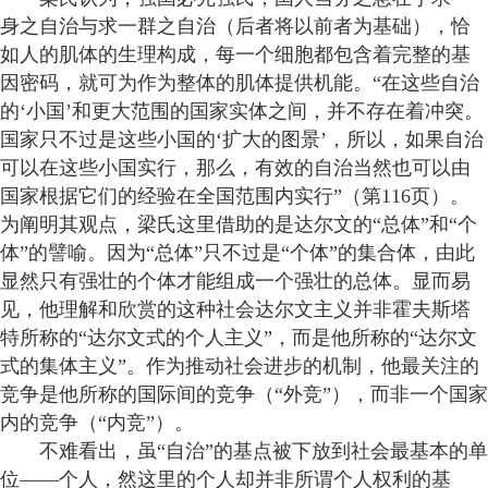
身之自治与求一群之自治（后者将以前者为基础），恰
如人的肌体的生理构成，每一个细胞都包含着完整的基
因密码，就可为作为整体的肌体提供机能。“在这些自治
的‘小国’和更大范围的国家实体之间，并不存在着冲突。
国家只不过是这些小国的‘扩大的图景’，所以，如果自治
可以在这些小国实行，那么，有效的自治当然也可以由
国家根据它们的经验在全国范围内实行”（第116页）。
为阐明其观点，梁氏这里借助的是达尔文的“总体”和“个
体”的譬喻。因为“总体”只不过是“个体”的集合体，由此
显然只有强壮的个体才能组成一个强壮的总体。显而易
见，他理解和欣赏的这种社会达尔文主义并非霍夫斯塔
特所称的“达尔文式的个人主义”，而是他所称的“达尔文
式的集体主义”。作为推动社会进步的机制，他最关注的
竞争是他所称的国际间的竞争（“外竞”），而非一个国家
内的竞争（“内竞”）。
不难看出，虽“自治”的基点被下放到社会最基本的单
位——个人，然这里的个人却并非所谓个人权利的基