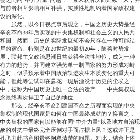
会之间的“中介力量”问题，一直未获解决而延续下来，并
与前者相互影响相互补强，实质性地制约着国家政权建
设的深化。
虽然，以今日视点事后观之，中国之历史大势是经
辛亥革命38年后实现的中央集权制和社会主义的人民共
和国。然而，历史的实际发展却不会只存在一种可能结
局的宿命。特别是在20世纪的最初20年，随着时势发
展，联邦主义政治思潮日益获得合法性地位，成为一种
有力的趋势，并同建立强势单一制国家的努力形成对峙
之时，似乎预示着中国政治轨迹发生本质变化的重大可
能，但此等尝试却在昙花一现后湮没于历史的尘埃之
中，被称为中国历史上唯一合法的遗产——中央集权观
念最终再次捍卫了自己的地位。
那么，经辛亥革命到建国革命之历程而实现的中央
集权制的现代国家是如何在中国最终成就的？换言之，
中央集权的国家何以能够在同“中介力量”以及地方自治现
象的对抗中最终完全压倒对手而占据上风？这或许正是
孔飞力此书意图最终阐释清楚的问题。对此，结合上述