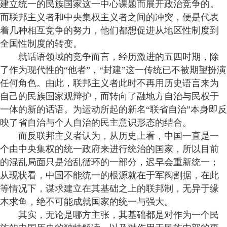
建立统一的民族国家这一中心课题而展开政治竞争的。
而联邦主义者和中央集权主义者之间的冲突，便是代表
着几种相互竞争的努力，他们都想促进从地区性制度到
全国性制度的转变。
就话语领域的竞争而言，经历激进的五四时期，除
了作为现代性的“他者”，“封建”这一传统已不被期望扮演
任何角色。由此，联邦主义者此时不再用历史语言来为
自己的民族国家观辩护，而转向了融地方自治与民权于
一体的新的话语。为运动所起的新名“联省自治”本身即反
映了省自治与个人自治的民主意识形态的结合。
而反联邦主义者认为，从历史上看，中国一直是一
个由中央集权的统一政府来进行统治的国家，所以目前
的混乱局面只是治乱循环的一部分，迟早会重新统一；
从现状看，中国不能统一的根源就在于军阀割据，在此
等情况下，谋求建立在其基础之上的联邦制，无异于缘
木求鱼，绝不可能成就国家的统一与强大。
其实，无论是哪方主张，其基础都是对作为一个民