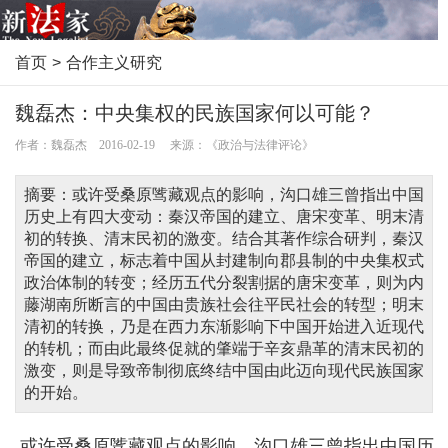
首页
>
合作主义研究
魏磊杰：中央集权的民族国家何以可能？
作者：魏磊杰 2016-02-19 来源：《政治与法律评论》
摘要：或许受桑原骘藏观点的影响，沟口雄三曾指出中国
历史上有四大变动：秦汉帝国的建立、唐宋变革、明末清
初的转换、清末民初的激变。结合其著作综合研判，秦汉
帝国的建立，标志着中国从封建制向郡县制的中央集权式
政治体制的转变；经历五代分裂割据的唐宋变革，则为内
藤湖南所断言的中国由贵族社会往平民社会的转型；明末
清初的转换，乃是在西力东渐影响下中国开始进入近现代
的转机；而由此最终促就的肇端于辛亥鼎革的清末民初的
激变，则是导致帝制彻底终结中国由此迈向现代民族国家
的开始。
或许受桑原骘藏观点的影响，沟口雄三曾指出中国历