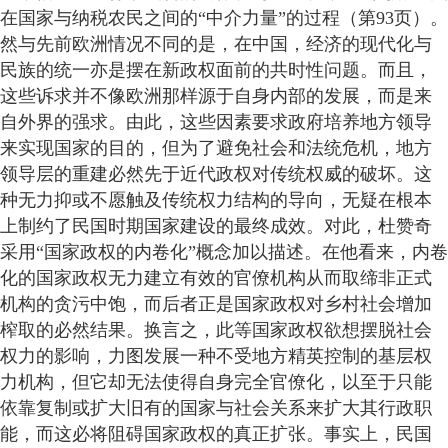
在国家与纳税农民之间的“中介力量”的过程（第93页）。
然与先前欧洲情况不同的是，在中国，经济的现代化与
民族的统一亦是摆在新政权面前的共时性问题。而且，
这些诉求并不像欧洲那样源于自身内部的发展，而是来
自外界的强求。由此，这些因素要求政府培养地方领导
来实现国家的目的，但为了避免社会和法统危机，地方
领导层的重建必然先于近代政权对传统权威的破坏。这
种无力抑或不愿触及传统权力结构的导向，无疑在根本
上制约了民国时期国家建设的最终成效。对此，杜赞奇
采用“国家政权的内卷化”概念加以描述。在他看来，内卷
化的国家政权无力建立有效的官僚机构从而取缔非正式
机构的贪污中饱，而后者正是国家政权对乡村社会增加
榨取的必然结果。换言之，此等国家政权欲想摆脱社会
权力的影响，力图发展一种不受地方精英控制的基层权
力机构，但它却无法使得自身完全官僚化，以至于只能
依靠复制或扩大旧有的国家与社会关系来扩大其行政职
能，而这必将阻碍国家政权的真正扩张。事实上，民国