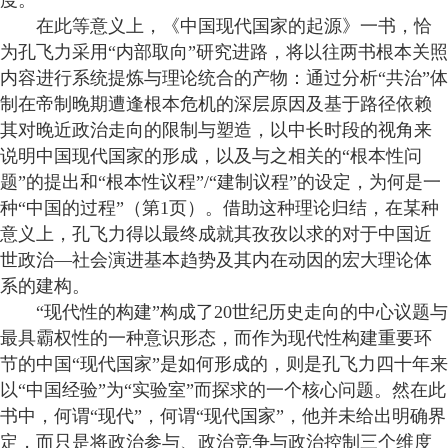
度。
在此等意义上，《中国现代国家的起源》一书，恰
为孔飞力采用“内部取向”研究进路，将以往两书根本关照
内容进行系统提炼与理论统合的产物：通过分析“共治”体
制在帝制晚期遭逢根本危机的深层原因及基于路径依赖
其对晚近政治走向的限制与塑造，以中长时段的视角来
说明中国现代国家的形成，以及与之相关的“根本性问
题”的提出和“根本性议程”/“建制议程”的设定，为何是一
种“中国的过程”（第1页）。借助这种理论归结，在某种
意义上，孔飞力得以最终成就其孜孜以求的对于中国近
世政治—社会演进基本趋势及其内在动因的宏大理论体
系的建构。
“现代性的构建”构成了20世纪历史走向的中心议题与
最具霸权性的一种意识形态，而作为现代性构建重要环
节的中国“现代国家”是如何形成的，则是孔飞力四十年来
以“中国经验”为“实验室”而探求的一个核心问题。然在此
书中，何谓“现代”，何谓“现代国家”，他并未给出明确界
定，而只是将政治参与、政治竞争与政治控制三个维度