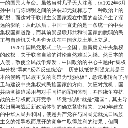
一的国民大革命。虽然当时几乎无人注意，但1922年6月
孙中山与陈炯明之间的决裂却无疑标志了一种政治上的
断裂，而这对于联邦主义国家观在中国的命运产生了深
远的影响：从此以后，中国一直走的是一条统一的中央
集权国家道路，而其前景是联邦共和制国家的脆弱的民
主与自治机关也再也无法在中国这块土地上立足。
1928年国民党形式上统一全国，重新树立中央集权
的政权，关于联省自治的讨论自然难以为继。然日本的
入侵，致使全民战争爆发，中国政治的中心主题由“集权
与分权”导向“反帝反殖统治”，历史以抵抗列强尤其是日
本的侵略与民族主义的高昂为“起跳板”，急速地转向了捍
卫与建设中央集权式民族国家的方向。为应对危机，国
共两党被迫采用与对手同样的军国体制，并围绕争夺抗
战的主导权而展开竞争，毕竟“抗战”就是“建国”，其主导
权归属与战后新政治体制的确立紧密相关。1949年建立
的中华人民共和国，便是共产党在与国民党就抗日民族
主义的领导权而展开的竞争中取得胜利的结果，但同