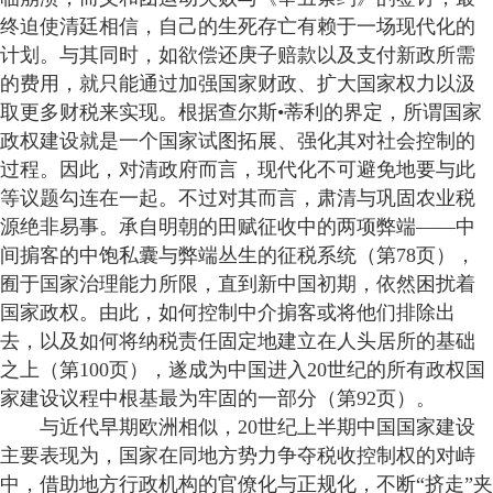
终迫使清廷相信，自己的生死存亡有赖于一场现代化的
计划。与其同时，如欲偿还庚子赔款以及支付新政所需
的费用，就只能通过加强国家财政、扩大国家权力以汲
取更多财税来实现。根据查尔斯•蒂利的界定，所谓国家
政权建设就是一个国家试图拓展、强化其对社会控制的
过程。因此，对清政府而言，现代化不可避免地要与此
等议题勾连在一起。不过对其而言，肃清与巩固农业税
源绝非易事。承自明朝的田赋征收中的两项弊端——中
间掮客的中饱私囊与弊端丛生的征税系统（第78页），
囿于国家治理能力所限，直到新中国初期，依然困扰着
国家政权。由此，如何控制中介掮客或将他们排除出
去，以及如何将纳税责任固定地建立在人头居所的基础
之上（第100页），遂成为中国进入20世纪的所有政权国
家建设议程中根基最为牢固的一部分（第92页）。
与近代早期欧洲相似，20世纪上半期中国国家建设
主要表现为，国家在同地方势力争夺税收控制权的对峙
中，借助地方行政机构的官僚化与正规化，不断“挤走”夹