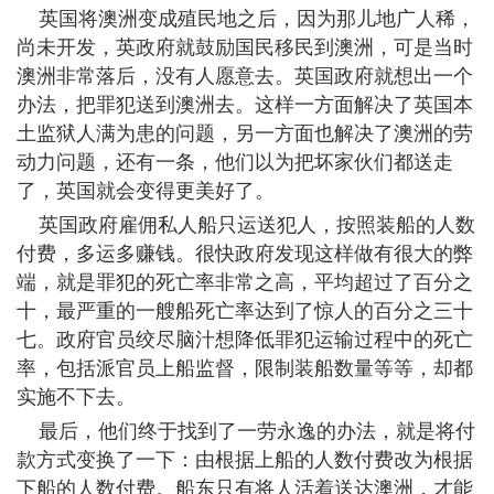
英国将澳洲变成殖民地之后，因为那儿地广人稀，
尚未开发，英政府就鼓励国民移民到澳洲，可是当时
澳洲非常落后，没有人愿意去。英国政府就想出一个
办法，把罪犯送到澳洲去。这样一方面解决了英国本
土监狱人满为患的问题，另一方面也解决了澳洲的劳
动力问题，还有一条，他们以为把坏家伙们都送走
了，英国就会变得更美好了。
英国政府雇佣私人船只运送犯人，按照装船的人数
付费，多运多赚钱。很快政府发现这样做有很大的弊
端，就是罪犯的死亡率非常之高，平均超过了百分之
十，最严重的一艘船死亡率达到了惊人的百分之三十
七。政府官员绞尽脑汁想降低罪犯运输过程中的死亡
率，包括派官员上船监督，限制装船数量等等，却都
实施不下去。
最后，他们终于找到了一劳永逸的办法，就是将付
款方式变换了一下：由根据上船的人数付费改为根据
下船的人数付费。船东只有将人活着送达澳洲，才能