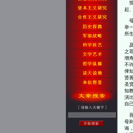
世
起
母
举
所
及
之
增
不
俾
贤
圣
知
演
自
吾
母
诲