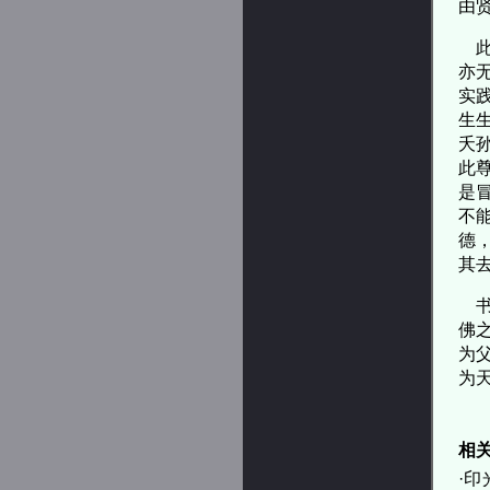
由
此
亦
实
生
夭
此
是
不
德
其
书
佛
为
为
相
·
印