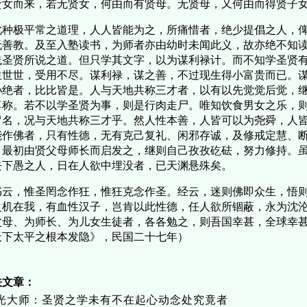
贤女而来，若无贤女，何由而有贤母。无贤母，又何由而得贤子
种极平常之道理，人人皆能为之，所痛惜者，绝少提倡之人，俾
无善教。及至入塾读书，为师者亦由幼时未闻此义，故亦绝不知
践圣贤所说之道。但只学其文字，以为谋利禄计。而不知学圣贤
生世世，受用不尽。谋利禄，谋之善，不过现生得小富贵而已。
孙绝者，比比皆是。人与天地共称三才者，以有以先觉觉后觉，
尊称。若不以学圣贤为事，则是行肉走尸。唯知饮食男女之乐，
冒名，况与天地共称三才乎。然人性本善，人皆可以为尧舜，人
能作佛者，只有性德，无有克己复礼、闲邪存诚，及修戒定慧、
，最初由贤父母师长而启发之，继则自己孜孜矻砝，努力修持。
去下愚之人，日在人欲中埋没者，已天渊悬殊矣。
云，惟圣罔念作狂，惟狂克念作圣。经云，迷则佛即众生，悟则
之机在我，有血性汉子，岂肯以此性德，任人欲所锢蔽，永为沈
父母、为师长、为儿女生徒者，各各勉之，则吾国幸甚，全球幸甚
天下太平之根本发隐》，民国二十七年）
关文章：
光大师：圣贤之学未有不在起心动念处究竟者