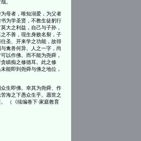
女哉。
为母者，唯知溺爱，为父者
读书为学圣贤，不教生徒躬行
有莫大之利益，自己与子孙，
谋之不善，现生身败名裂，子
继往圣、开来学之功能，故得
则与禽兽何异。人之一字，尚
皆可以作佛。而不能为尧舜，
断贪瞋痴之修德耳。此之修
虽未能即到尧舜与佛之地位，
众生即佛。幸其为尧舜、作
沦苦海之下愚众生乎。愿世之
。 （《续编卷下·家庭教育