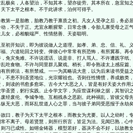
乱极矣，人各望治，不知其本，望亦徒劳。其本所在，急宜知之
、天下太平之根本。不于此讲求，泊何可得乎。
教第一是胎教，胎教乃教于禀质之初。凡女人受孕之后，务必居
一动，不失于正。尤宜永断腥荤，日常念佛，令胎儿禀受母之正
生儿女，必相貌端严、性情慈善、天姿聪明。
至初开知识，即为彼说做人之道理。如孝、弟、忠、信、礼、义
罪福、六道轮回之转变。俾彼心中常常有所恐怖，有所冀慕。再
寿，免灾免难。不许说谎话、说是非、打人骂人。不许遭践字纸
许乱吃食物。不许与同里群儿聚戏。稍长，即令熟读太上感应篇
知有所师法，有所禁戒。一一为其略说大意，以为后来读书受益
善，不患不到圣贤地位，光宗耀祖也。否则任性憍惯，养成败类
贤，则读的书愈多愈坏。古今大*大恶之人，皆是有好天姿大作用
教学圣贤，躬行实践。止令学文字，为应世谋利禄之据，其智识
出废经废伦、争城争地、互相残杀之恶剧。此种祸乱，皆彼父母
己纵无大恶，而坏乱世道人心之罪，当与彼子弟同受恶报于永劫
故曰，教子为天下太平之根本，而教女为尤要。以人之幼时，专
则常不离子。母若贤慧，则所行所言，皆足为法。见闻巳熟，心
，则习已成性。如镕金铸器，模型若好，器决不会不好，以故教