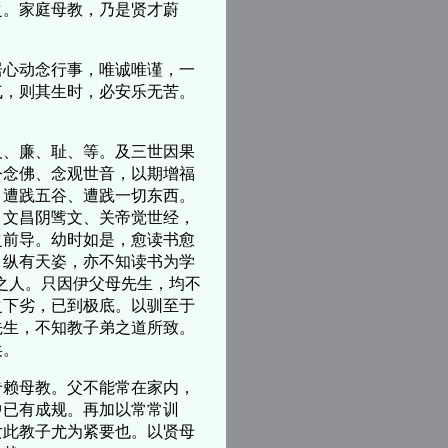
。家庭母教，乃是贤才蔚
心动念行事，唯诚唯谨，一
气，则其生时，必安乐无苦。
、廉、耻、等。及三世因果
令念佛、念观世音，以期增福
、遭践五谷、遭践一切东西。
、文昌阴骘文、关帝觉世经，
之前导。幼时如是，愈读书愈
，纵有天姿，亦不知读书为学
之人。只因伊父母先生，均不
之下劣，已到极底。以驯至于
先生，不知教子弟之道所致。
矣。
赖母教。父不能常在家内，
中已有成规。再加以常常训
女此教子尤为紧要也。以贤母